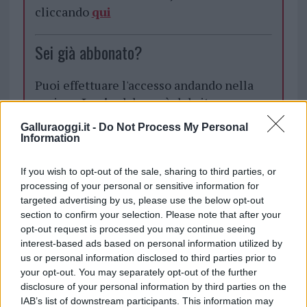
cliccando
qui
Sei già abbonato?
Puoi effettuare l'accesso andando nella
sezione
Login
dal menù del sito o
cliccando
qui
Galluraoggi.it -
Do Not Process My Personal
Information
TEMI:
Maltempo Olbia
Maltempo Sardegna
If you wish to opt-out of the sale, sharing to third parties, or
processing of your personal or sensitive information for
Meteo Gallura
Meteo Olbia
Notizie Olbia
targeted advertising by us, please use the below opt-out
Pioggia Olbia
Previsioni Meteo Olbia
section to confirm your selection. Please note that after your
opt-out request is processed you may continue seeing
Inviaci le tue segnalazioni,
interest-based ads based on personal information utilized by
i tuoi video e le tue foto
us or personal information disclosed to third parties prior to
Su WhatsApp al numero +39
your opt-out. You may separately opt-out of the further
disclosure of your personal information by third parties on the
345 356 7512
IAB’s list of downstream participants. This information may