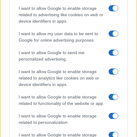
a
w
n
h
h
ce
it
te
at
a
I want to allow Google to enable storage
Articolo precedente
related to advertising like cookies on web or
b
te
re
s
re
Prossimo articolo
device identifiers in apps.
o
r
st
A
I want to allow my user data to be sent to
o
p
Google for online advertising purposes.
NOTIZIE RECENTI
k
p
I want to allow Google to send me
personalized advertising.
Ristorante distrutto dalle fiamme a La
Maddalena, incendio a Monti d’à rena
I want to allow Google to enable storage
related to analytics like cookies on web or
device identifiers in apps.
Le previsioni meteo per il weekend a Olbia e in
Gallura
I want to allow Google to enable storage
related to functionality of the website or app.
Michelle Hunziker in Gallura, bella anche dal
I want to allow Google to enable storage
vivo: un amico vip svela come fa
related to personalization.
I want to allow Google to enable storage