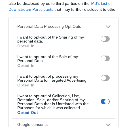
also be disclosed by us to third parties on the
IAB’s List of
Downstream Participants
that may further disclose it to other
third parties.
Notizie in tempo reale?
Please note that this website/app uses one or more Google
Personal Data Processing Opt Outs
Entra nel canale telegram di
services and may gather and store information including but
GalluraOggi.it
not limited to your visit or usage behaviour. You may click to
I want to opt-out of the Sharing of my
personal data.
grant or deny consent to Google and its third-party tags to
Opted In
use your data for below specified purposes in below Google
consent section.
I want to opt-out of the Sale of my
Personal Data.
Opted In
Ricevi le nostre ultime news
I want to opt-out of processing my
Personal Data for Targeted Advertising.
da
Google News
Opted In
I want to opt-out of Collection, Use,
Retention, Sale, and/or Sharing of my
Personal Data that Is Unrelated with the
Condividi l'articolo
Purposes for which it was collected.
Opted Out
F
T
Pi
W
S
Google consents