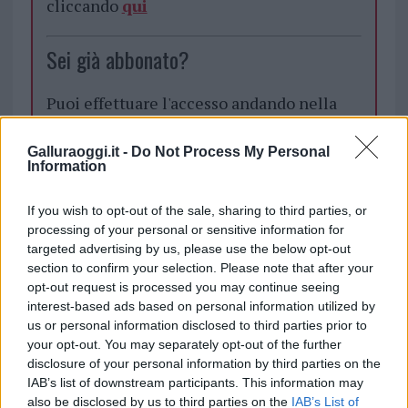
cliccando
qui
Sei già abbonato?
Puoi effettuare l'accesso andando nella
sezione
Login
dal menù del sito o
cliccando
qui
Galluraoggi.it -
Do Not Process My Personal
Information
If you wish to opt-out of the sale, sharing to third parties, or
TEMI:
Bar Chiuso
Guardia Di Finanza
processing of your personal or sensitive information for
Videopoker Illegali
targeted advertising by us, please use the below opt-out
section to confirm your selection. Please note that after your
Inviaci le tue segnalazioni,
opt-out request is processed you may continue seeing
i tuoi video e le tue foto
interest-based ads based on personal information utilized by
us or personal information disclosed to third parties prior to
Su WhatsApp al numero +39
your opt-out. You may separately opt-out of the further
345 356 7512
disclosure of your personal information by third parties on the
IAB’s list of downstream participants. This information may
also be disclosed by us to third parties on the
IAB’s List of