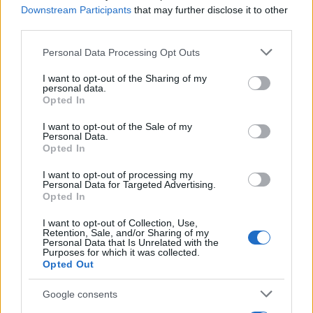
Downstream Participants
that may further disclose it to other
third parties.
Notizie in tempo reale?
Entra nel canale telegram di
Please note that this website/app uses one or more Google
Personal Data Processing Opt Outs
GalluraOggi.it
services and may gather and store information including but
not limited to your visit or usage behaviour. You may click to
I want to opt-out of the Sharing of my
personal data.
grant or deny consent to Google and its third-party tags to
Opted In
use your data for below specified purposes in below Google
consent section.
I want to opt-out of the Sale of my
Personal Data.
Ricevi le nostre ultime news
Opted In
I want to opt-out of processing my
da
Google News
Personal Data for Targeted Advertising.
Opted In
I want to opt-out of Collection, Use,
Condividi l'articolo
Retention, Sale, and/or Sharing of my
Personal Data that Is Unrelated with the
Purposes for which it was collected.
F
T
Pi
W
S
Opted Out
a
w
n
h
h
Google consents
ce
it
te
at
a