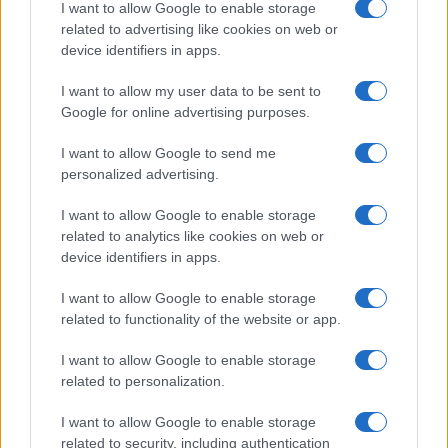
Articolo precedente
I want to allow Google to enable storage
b
te
re
s
re
Prossimo articolo
related to advertising like cookies on web or
o
r
st
A
device identifiers in apps.
o
p
I want to allow my user data to be sent to
NOTIZIE RECENTI
k
p
Google for online advertising purposes.
I want to allow Google to send me
Ristorante distrutto dalle fiamme a La
personalized advertising.
Maddalena, incendio a Monti d’à rena
I want to allow Google to enable storage
related to analytics like cookies on web or
Le previsioni meteo per il weekend a Olbia e in
device identifiers in apps.
Gallura
I want to allow Google to enable storage
related to functionality of the website or app.
Michelle Hunziker in Gallura, bella anche dal
I want to allow Google to enable storage
vivo: un amico vip svela come fa
related to personalization.
Calangianus, dopo le polemiche il centro
I want to allow Google to enable storage
related to security, including authentication