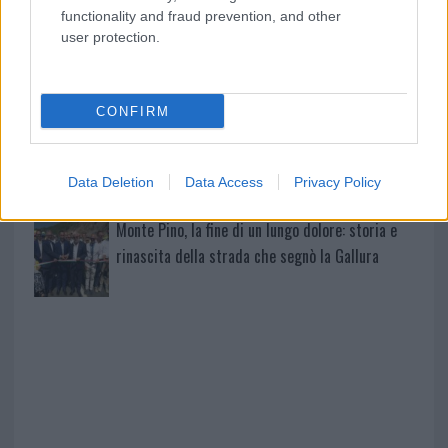
accoglienza minori chiude
functionality and fraud prevention, and other
user protection.
Olbia, divieto di sosta contro spaccio e degrado:
esplode la protesta
CONFIRM
Pausa caffè impeccabile: come scegliere la
soluzione ideale per la casa e l’ufficio
Data Deletion
Data Access
Privacy Policy
Monte Pino, la fine di un lungo dolore: storia e
rinascita della strada che segnò la Gallura