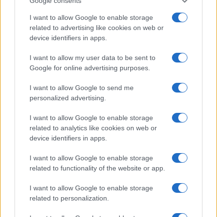
Google consents
a
w
n
h
h
I want to allow Google to enable storage
ce
it
te
at
a
Articolo precedente
related to advertising like cookies on web or
b
te
re
s
re
device identifiers in apps.
Prossimo articolo
o
r
st
A
I want to allow my user data to be sent to
o
p
Google for online advertising purposes.
NOTIZIE RECENTI
k
p
I want to allow Google to send me
personalized advertising.
Sangue, musica e solidarietà con Avis Olbia al
I want to allow Google to enable storage
Delta Center
related to analytics like cookies on web or
device identifiers in apps.
Meteo Olbia 9 agosto, temperature in calo
I want to allow Google to enable storage
related to functionality of the website or app.
I want to allow Google to enable storage
Salmo finisce in ospedale a Catania, ma il tour
related to personalization.
va avanti: “Sicilia, ci sono”