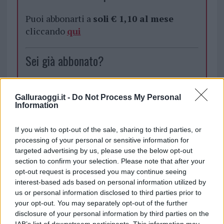
Puoi abbonarti a
soli € 1,10 al mese
cliccando
qui
Sei già abbonato?
Puoi effettuare l'accesso andando nella
sezione
Login
dal menù del sito o
Galluraoggi.it -
Do Not Process My Personal
Information
cliccando
qui
If you wish to opt-out of the sale, sharing to third parties, or
processing of your personal or sensitive information for
TEMI:
Istat
Matrimoni
Matrimoni Gallura
targeted advertising by us, please use the below opt-out
Matrimoni Istat
Matrimoni Olbia
Notizie Gallura
section to confirm your selection. Please note that after your
opt-out request is processed you may continue seeing
interest-based ads based on personal information utilized by
Inviaci le tue segnalazioni,
us or personal information disclosed to third parties prior to
i tuoi video e le tue foto
your opt-out. You may separately opt-out of the further
Su WhatsApp al numero +39
disclosure of your personal information by third parties on the
345 356 7512