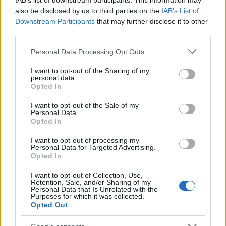
IAB’s list of downstream participants. This information may
also be disclosed by us to third parties on the
IAB’s List of
Downstream Participants
that may further disclose it to other
third parties.
Notizie in tempo reale?
Please note that this website/app uses one or more Google
Personal Data Processing Opt Outs
Entra nel canale telegram di
services and may gather and store information including but
not limited to your visit or usage behaviour. You may click to
I want to opt-out of the Sharing of my
GalluraOggi.it
personal data.
grant or deny consent to Google and its third-party tags to
Opted In
use your data for below specified purposes in below Google
consent section.
I want to opt-out of the Sale of my
Personal Data.
Opted In
Ricevi le nostre ultime news
I want to opt-out of processing my
Personal Data for Targeted Advertising.
Opted In
da
Google News
I want to opt-out of Collection, Use,
Retention, Sale, and/or Sharing of my
Personal Data that Is Unrelated with the
Condividi l'articolo
Purposes for which it was collected.
Opted Out
F
T
Pi
W
S