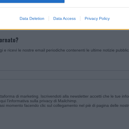
Invia un Comunicato Stampa
|
Pubblicità
|
Segnala
Data Deletion
Data Access
Privacy Policy
iornato?
ggi e ricevi le nostre email periodiche contenenti le ultime notizie pubbli
aforma di marketing. Iscrivendoti alla newsletter accetti che le tue info
qui l'informativa sulla privacy di Mailchimp
.
siasi momento facendo clic sul collegamento nel piè di pagina delle nostr