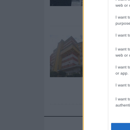
web or d
I want t
purpose
I want 
I want t
web or d
I want t
or app.
I want t
I want t
authenti