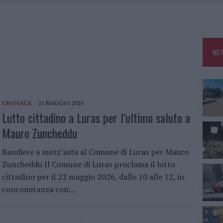
SER NON INVASIVI
U, IL COMUNE COMPLETA L’ITER
 PER COMPARSE IN COSTA SMERALDA
NOT
DE SFIDA DELLA VELA NELL’ESTATE 2026
CRONACA
21 MAGGIO 2026
Lutto cittadino a Luras per l’ultimo saluto a
Mauro Zuncheddu
Bandiere a mezz’asta al Comune di Luras per Mauro
Zuncheddu Il Comune di Luras proclama il lutto
cittadino per il 22 maggio 2026, dalle 10 alle 12, in
concomitanza con…