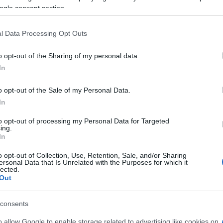
di Luras morto all’ospedale…
ogle consent section.
l Data Processing Opt Outs
CRONACA
12 MAGGIO 2026
I dolori al petto, poi il decesso: le ultime
o opt-out of the Sharing of my personal data.
In
ore del 23enne di Luras
o opt-out of the Sale of my Personal Data.
La morte di Mauro Zuncheddu all’ospedale. Come è
In
morto Mauro Zuncheddu? Questa è la domanda al
centro delle indagini avviate dalla Procura di
to opt-out of processing my Personal Data for Targeted
ing.
Tempio dopo il decesso del 23enne ricoverato…
In
o opt-out of Collection, Use, Retention, Sale, and/or Sharing
ersonal Data that Is Unrelated with the Purposes for which it
CRONACA
12 MAGGIO 2026
lected.
Luras in lutto per la scomparsa prematura
Out
di Mauro Zuncheddu
consents
Luras in lutto per la morte improvvisa di Mauro
o allow Google to enable storage related to advertising like cookies on