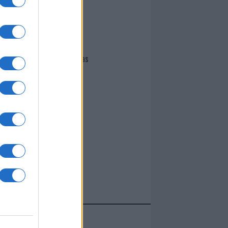
I nostri cari
Giovannimaria Cabras