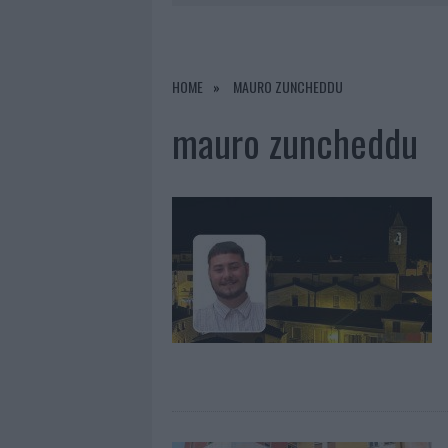
RIFERIMENTO PER I TRATTAMENTI LA
7 AGOSTO 2026
|
NUOVI STALLI RESIDENTI A PALA
HOME
MAURO ZUNCHEDDU
7 AGOSTO 2026
|
FILM INTERNAZIONALE, CASTING
mauro zuncheddu
7 AGOSTO 2026
|
PORTO ROTONDO OSPITA LA GRAN