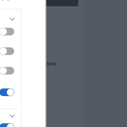
Mario Malu
Paolo Pinna
Martina Agostina Diturco
I nostri cari
I nostri cari