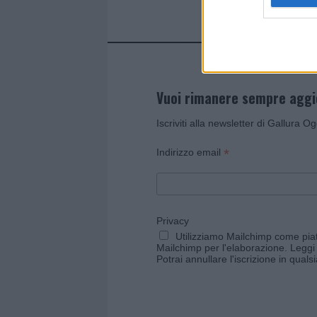
Vuoi rimanere sempre agg
Iscriviti alla newsletter di Gallura O
*
Indirizzo email
Privacy
Utilizziamo Mailchimp come piatt
Mailchimp per l'elaborazione.
Leggi 
Potrai annullare l'iscrizione in qual