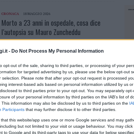
CRONACA
18 MAGGIO 2026
Morto a 23 anni in ospedale, cosa dice
l’autopsia su Mauro Zuncheddu
Le cause della morte di Mauro Zuncheddu. Mauro
Zuncheddu è morto di embolia polmonare. Sono i
i.it -
Do Not Process My Personal Information
primi riscontri dell’autopsia sul 22enne di Luras
deceduto all’ospedale di Tempio Pausania dove si…
to opt-out of the sale, sharing to third parties, or processing of your per
formation for targeted advertising by us, please use the below opt-out s
r selection. Please note that after your opt-out request is processed y
eing interest-based ads based on personal information utilized by us or
CRONACA
14 MAGGIO 2026
disclosed to third parties prior to your opt-out. You may separately opt-
Tempio, lunedì l’autopsia del giovane di
losure of your personal information by third parties on the IAB’s list of
Luras morto in ospedale
. This information may also be disclosed by us to third parties on the
IA
Participants
that may further disclose it to other third parties.
Lunedì l’autopsia sul corpo del giovane di Luras La
 that this website/app uses one or more Google services and may gath
Procura di Tempio ha fissato per lunedì 18 maggio
including but not limited to your visit or usage behaviour. You may click 
l’autopsia sul corpo di Mauro Zuncheddu, il giovane
NEC
 to Google and its third-party tags to use your data for below specifi