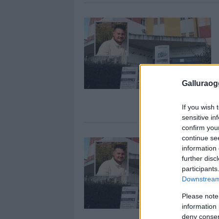
Galluraogg
If you wish 
sensitive in
confirm you
continue se
information 
further disc
participants
Downstream 
Please note
information 
deny consent