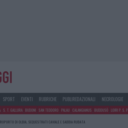
SPORT
EVENTI
RUBRICHE
PUBLIREDAZIONALI
NECROLOGIE
A
S. T. GALLURA
BUDONI
SAN TEODORO
PALAU
CALANGIANUS
BUDDUSÒ
LOIRI P. S. 
EROPORTO DI OLBIA, SEQUESTRATI CAVIALE E SABBIA RUBATA
E DI ESTETICA MEDICALE AVANZATA IN EUROPA: CLASSIFICA DEI 5 CENTRI DI