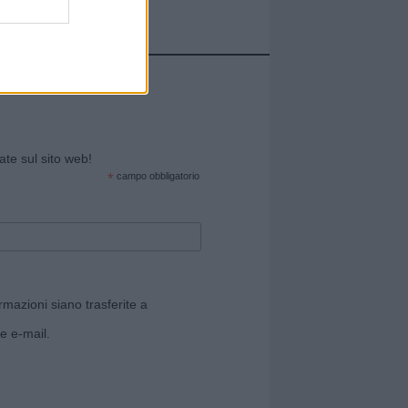
cate sul sito web!
*
campo obbligatorio
rmazioni siano trasferite a
e e-mail.