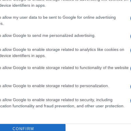
Zuncheddu Un velo di tristezza e incredulità è
evice identifiers in apps.
calato sul centro di Luras e sull’intera Gallura per
l’improvvisa scomparsa di Mauro…
o allow my user data to be sent to Google for online advertising
s.
to allow Google to send me personalized advertising.
CRONACA
11 MAGGIO 2026
Morto in ospedale a Tempio, chi era il
o allow Google to enable storage related to analytics like cookies on
22enne di Luras
evice identifiers in apps.
La tragica morte di Mauro Zuncheddu. Si chiama
o allow Google to enable storage related to functionality of the website
Mauro Zuncheddu il ragazzo originario di Luras
deceduto all’ospedale di Tempio per una sospetta
o allow Google to enable storage related to personalization.
polmonite. Il giovane, che avrebbe compiuto 23
anni…
o allow Google to enable storage related to security, including
cation functionality and fraud prevention, and other user protection.
CONFIRM