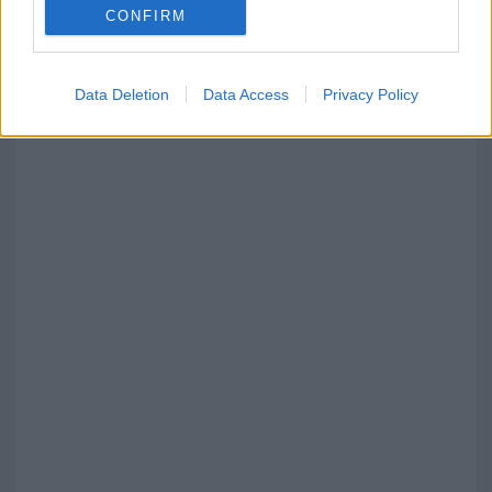
Red Valley Festival, musica no-stop a Olbia fino
CONFIRM
alle 5
Data Deletion
Data Access
Privacy Policy