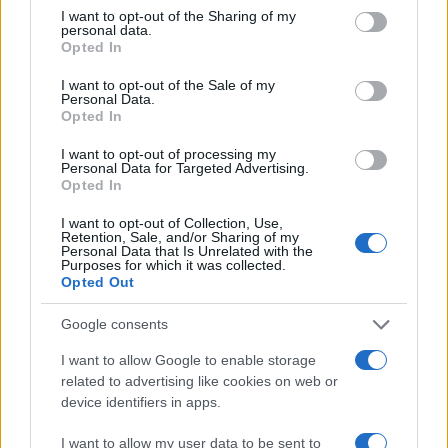
not limited to your visit or usage behaviour. You may click to
I want to opt-out of the Sharing of my
da
Google News
personal data.
grant or deny consent to Google and its third-party tags to
Opted In
use your data for below specified purposes in below Google
consent section.
I want to opt-out of the Sale of my
Personal Data.
Condividi l'articolo
Opted In
F
T
Pi
W
S
I want to opt-out of processing my
Personal Data for Targeted Advertising.
a
w
n
h
h
Opted In
ce
it
te
at
a
Articolo precedente
I want to opt-out of Collection, Use,
Retention, Sale, and/or Sharing of my
b
te
re
s
re
Prossimo articolo
Personal Data that Is Unrelated with the
Purposes for which it was collected.
o
r
st
A
Opted Out
o
p
Google consents
NOTIZIE RECENTI
k
p
I want to allow Google to enable storage
related to advertising like cookies on web or
“Sul filo del discorso”: sold out ad Olbia per il
device identifiers in apps.
reading su Atzeni
I want to allow my user data to be sent to