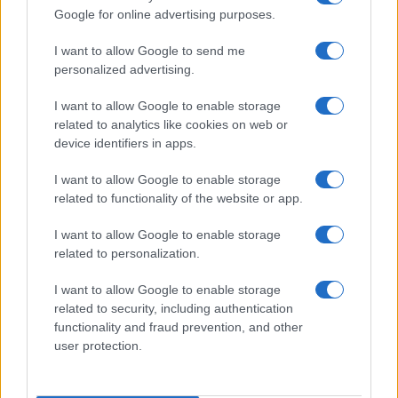
Google for online advertising purposes.
La Maddalena, festa per i 30 anni del Diving
center di Tegge
I want to allow Google to send me
personalized advertising.
Esce di strada con l’auto ad Arzachena: ferito il
I want to allow Google to enable storage
conducente
related to analytics like cookies on web or
device identifiers in apps.
Turiste si perdono a Tavolara: salvate dai vigili
I want to allow Google to enable storage
del fuoco
related to functionality of the website or app.
I want to allow Google to enable storage
Meteo Olbia 6 agosto, migliora il tempo in
related to personalization.
Gallura
I want to allow Google to enable storage
related to security, including authentication
Incidente Olbia, poliziotto in vacanza salva 6
functionality and fraud prevention, and other
persone: due bimbi tra i feriti
user protection.