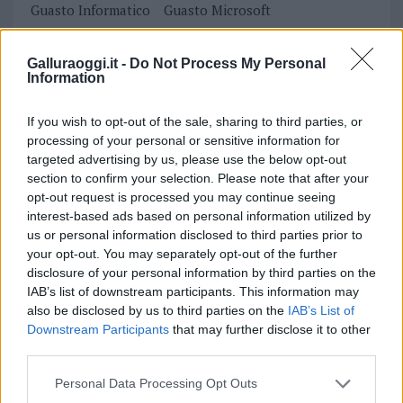
Guasto Informatico
Guasto Microsoft
Notizie Olbia
Olbia Notizie
Galluraoggi.it -
Do Not Process My Personal
Inviaci le tue segnalazioni,
Information
i tuoi video e le tue foto
Su WhatsApp al numero +39
If you wish to opt-out of the sale, sharing to third parties, or
processing of your personal or sensitive information for
345 356 7512
targeted advertising by us, please use the below opt-out
section to confirm your selection. Please note that after your
opt-out request is processed you may continue seeing
interest-based ads based on personal information utilized by
Notizie in tempo reale?
us or personal information disclosed to third parties prior to
Entra nel canale telegram di
your opt-out. You may separately opt-out of the further
disclosure of your personal information by third parties on the
GalluraOggi.it
IAB’s list of downstream participants. This information may
also be disclosed by us to third parties on the
IAB’s List of
Downstream Participants
that may further disclose it to other
third parties.
Ricevi le nostre ultime news
Please note that this website/app uses one or more Google
Personal Data Processing Opt Outs
services and may gather and store information including but