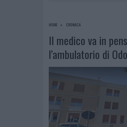
6 AGOSTO 2026
|
METEO OLBIA 7 AGOSTO, SOLE 
6 AGOSTO 2026
|
INCENDI, A SAN PASQUALE ARRIV
6 AGOSTO 2026
|
ANDREA MURA CONQUISTA PALAU
HOME
CRONACA
6 AGOSTO 2026
|
CALANGIANUS, ALLARME SUL CENT
Il medico va in pens
l’ambulatorio di Odo