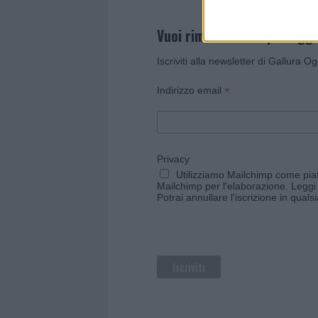
Vuoi rimanere sempre agg
Iscriviti alla newsletter di Gallura O
*
Indirizzo email
Privacy
Utilizziamo Mailchimp come piatt
Mailchimp per l'elaborazione.
Leggi 
Potrai annullare l'iscrizione in qual