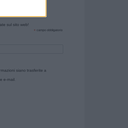
cate sul sito web!
*
campo obbligatorio
rmazioni siano trasferite a
e e-mail.