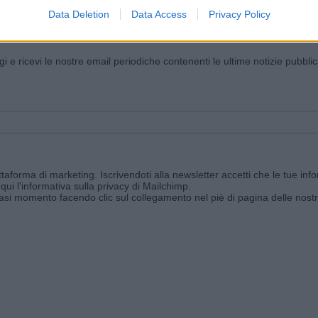
Data Deletion
Data Access
Privacy Policy
iornato?
ggi e ricevi le nostre email periodiche contenenti le ultime notizie pubbli
aforma di marketing. Iscrivendoti alla newsletter accetti che le tue info
qui l'informativa sulla privacy di Mailchimp
.
siasi momento facendo clic sul collegamento nel piè di pagina delle nostr