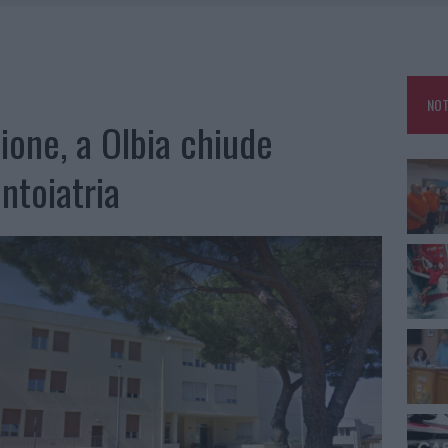
E CALDO TORNANO PROTAGONISTI
A IL CAMPO BASE: L’INAUGURAZIONE
: GRANDE PARTECIPAZIONE PER IL SUO RACCONTO
NOT
RO ACCOGLIENZA MINORI, ALBIERI: “EPISODI GRAVISSIMI”
ione, a Olbia chiude
ntoiatria