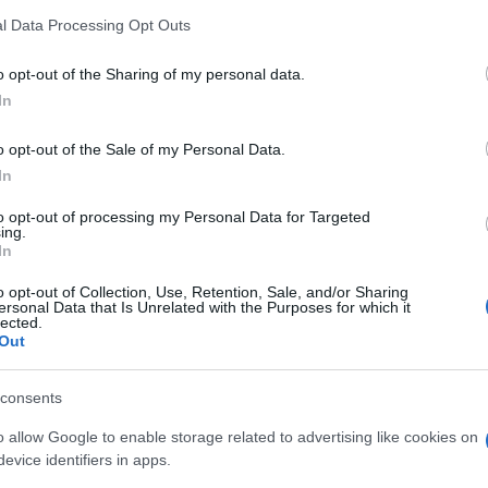
 dal poliambulatorio di Odontoiatria
l Data Processing Opt Outs
 di Olbia emerge dai numeri. Gli
interventi
ia sette al giorno
, che andavano a sommarsi a
o opt-out of the Sharing of my personal data.
 della lunga lista delle visite su prenotazione –
In
intervento immediato dell’assessore. Nelle
 necessitano un intervento urgente sono
o opt-out of the Sale of my Personal Data.
ulatorio di odontoiatria di Tempio
In
completa copertura di tutta la settimana”.
to opt-out of processing my Personal Data for Targeted
ing.
In
azionali?
o opt-out of Collection, Use, Retention, Sale, and/or Sharing
ersonal Data that Is Unrelated with the Purposes for which it
 mese
cliccando
qui
lected.
Out
consents
do nella sezione
Login
dal menù del sito o
o allow Google to enable storage related to advertising like cookies on
evice identifiers in apps.