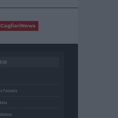
MUNI
io Pausania
chena
ddalena