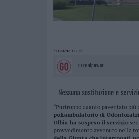
31 GENNAIO 2020
di
realpower
Nessuna sostituzione e servizi
“Purtroppo quanto paventato più di
poliambulatorio di Odontoiatri
Olbia ha sospeso il servizio
senz
provvedimento avvenuto nella tota
della Giunta che interrogati n