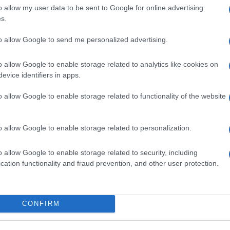
o allow my user data to be sent to Google for online advertising
s.
Olbia
Poliambulatorio Odontoiatria Olbia
to allow Google to send me personalized advertising.
bia
o allow Google to enable storage related to analytics like cookies on
evice identifiers in apps.
o allow Google to enable storage related to functionality of the website
dente
Prossimo articolo
o allow Google to enable storage related to personalization.
o allow Google to enable storage related to security, including
cation functionality and fraud prevention, and other user protection.
Invia un Comunicato Stampa
|
Pubblicità
|
Segnala
CONFIRM