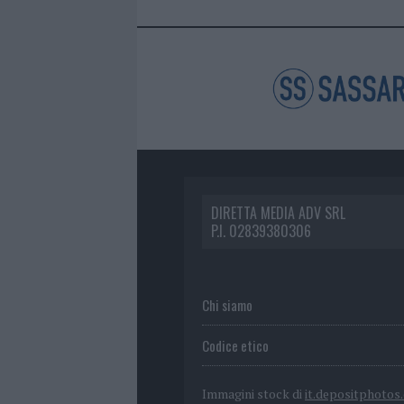
DIRETTA MEDIA ADV SRL
P.I. 02839380306
Chi siamo
Codice etico
Immagini stock di
it.depositphotos