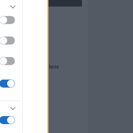
Mario Malu
Paolo Pinna
Martina Agostina Diturco
I nostri cari
I nostri cari