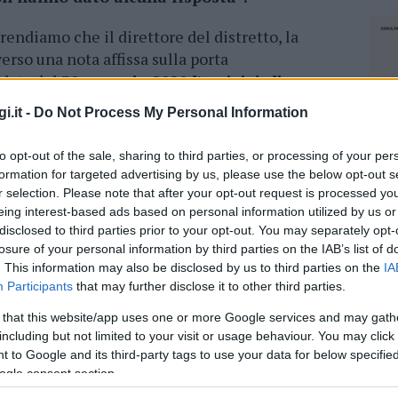
rendiamo che il direttore del distretto, la
erso una nota affissa sulla porta
 data del 30
gennaio 2020 l’attività di
ttesa di nuova organizzazione del
i.it -
Do Not Process My Personal Information
 mia interrogazione del 13 novembre scorso,
o cinque giorni su sette, era assegnato ad
un
to opt-out of the sale, sharing to third parties, or processing of your per
ato in pensione.
Nessuna rassicurazione era
formation for targeted advertising by us, please use the below opt-out s
ituzione e a quanto pare la mia richiesta è stata
r selection. Please note that after your opt-out request is processed y
l quale ha permesso la
sospensione di un
eing interest-based ads based on personal information utilized by us or
disclosed to third parties prior to your opt-out. You may separately opt-
gli utenti del Nord Sardegna impossibilitati a
losure of your personal information by third parties on the IAB’s list of
cure dentali richiesti dalle strutture private”.
. This information may also be disclosed by us to third parties on the
IA
Participants
that may further disclose it to other third parties.
 M5S Roberto Li Gioi rivolge nuovamente il suo
 that this website/app uses one or more Google services and may gath
con l’auspicio che questa sospensione sia di
including but not limited to your visit or usage behaviour. You may click 
ece l’
anticamera di una chiusura
 to Google and its third-party tags to use your data for below specifi
ogle consent section.
NEC