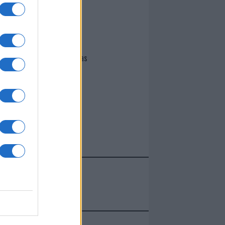
I nostri cari
Giovannimaria Cabras