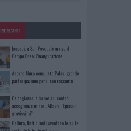
IZIE RECENTI
Incendi, a San Pasquale arriva il
Campo Base: l’inaugurazione
Andrea Mura conquista Palau: grande
partecipazione per il suo racconto
Calangianus, allarme sul centro
accoglienza minori, Albieri: “Episodi
gravissimi”
Gallura, finti clienti svuotano le suite:
furto da 50mila nel resort