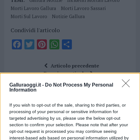
TEMI:
Gallura Notizie
Incidenti Mortali Lavoro
Morti Lavoro Gallura
Morti Lavoro Sassari
Morti Sul Lavoro
Notizie Gallura
Condividi l'articolo
F
T
Pi
W
S
a
w
n
h
h
ce
it
te
at
a
Articolo precedente
b
te
re
s
re
Prossimo articolo
o
r
st
A
Galluraoggi.it -
Do Not Process My Personal
Information
o
p
NOTIZIE RECENTI
k
p
If you wish to opt-out of the sale, sharing to third parties, or
processing of your personal or sensitive information for
Migliori cliniche di estetica medicale avanzata
targeted advertising by us, please use the below opt-out
section to confirm your selection. Please note that after your
in Europa: classifica dei 5 centri di riferimento
opt-out request is processed you may continue seeing
pe…
interest-based ads based on personal information utilized by