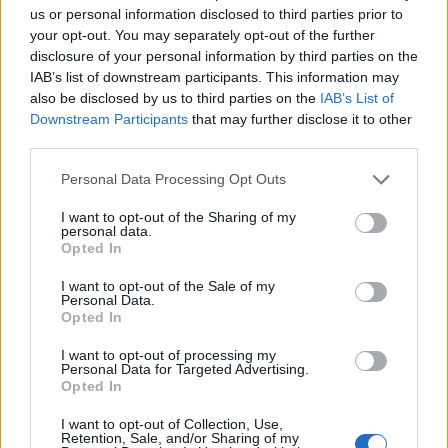
Incendi, a San Pasquale arriva il Campo Base:
us or personal information disclosed to third parties prior to
your opt-out. You may separately opt-out of the further
l’inaugurazione
disclosure of your personal information by third parties on the
IAB’s list of downstream participants. This information may
Andrea Mura conquista Palau: grande
also be disclosed by us to third parties on the
IAB’s List of
Downstream Participants
that may further disclose it to other
partecipazione per il suo racconto
third parties.
Please note that this website/app uses one or more Google
Personal Data Processing Opt Outs
Calangianus, allarme sul centro accoglienza
services and may gather and store information including but
minori, Albieri: “Episodi gravissimi”
not limited to your visit or usage behaviour. You may click to
I want to opt-out of the Sharing of my
personal data.
grant or deny consent to Google and its third-party tags to
Opted In
use your data for below specified purposes in below Google
Gallura, finti clienti svuotano le suite: furto da
consent section.
I want to opt-out of the Sale of my
50mila nel resort
Personal Data.
Opted In
Meteo Olbia 7 agosto, sole e caldo tornano
I want to opt-out of processing my
Personal Data for Targeted Advertising.
protagonisti
Opted In
I want to opt-out of Collection, Use,
Test tunnel Olbia: rampe chiuse ancora fino a
Retention, Sale, and/or Sharing of my