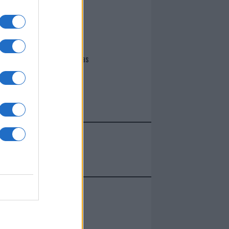
I nostri cari
Giovannimaria Cabras