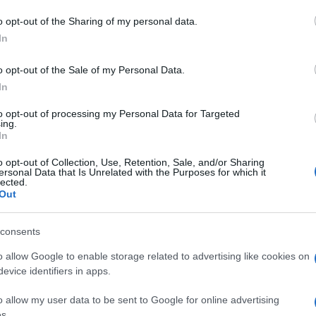
o opt-out of the Sharing of my personal data.
eale?
In
gram di GalluraOggi.it
o opt-out of the Sale of my Personal Data.
In
to opt-out of processing my Personal Data for Targeted
ing.
ime news da
Google News
In
o opt-out of Collection, Use, Retention, Sale, and/or Sharing
ersonal Data that Is Unrelated with the Purposes for which it
lected.
Out
consents
o allow Google to enable storage related to advertising like cookies on
dente
Prossimo articolo
evice identifiers in apps.
o allow my user data to be sent to Google for online advertising
s.