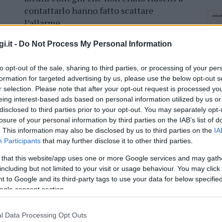
contattarlo hanno fatto scattare
l’allarme.
LEGGI ANCHE
:
Malore fatale fuori
i.it -
Do Not Process My Personal Information
l’ospedale di Olbia, chi è la vittima e
to opt-out of the sale, sharing to third parties, or processing of your per
formation for targeted advertising by us, please use the below opt-out s
r selection. Please note that after your opt-out request is processed y
o dell’auto e hanno chiesto aiuto al pronto
eing interest-based ads based on personal information utilized by us or
 stato nulla da fare. La tragedia sarebbe stata
disclosed to third parties prior to your opt-out. You may separately opt-
e risulta deceduto da ore. Sul posto i
losure of your personal information by third parties on the IAB’s list of
. This information may also be disclosed by us to third parties on the
IA
Participants
that may further disclose it to other third parties.
 that this website/app uses one or more Google services and may gath
including but not limited to your visit or usage behaviour. You may click 
 to Google and its third-party tags to use your data for below specifi
lazioni, i tuoi video e le tue foto
ogle consent section.
ro +39 345 356 7512
l Data Processing Opt Outs
NEC