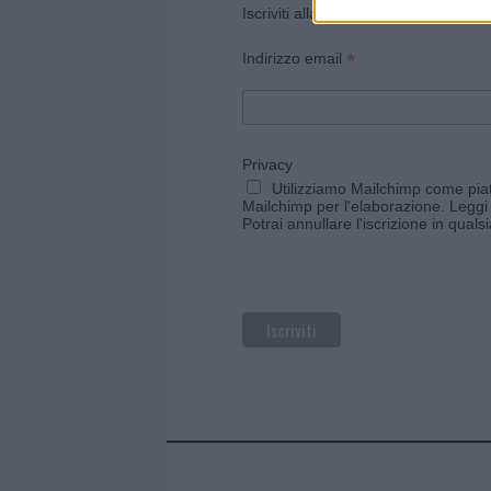
Iscriviti alla newsletter di Gallura O
*
Indirizzo email
Privacy
Utilizziamo Mailchimp come piatt
Mailchimp per l'elaborazione.
Leggi 
Potrai annullare l'iscrizione in qual