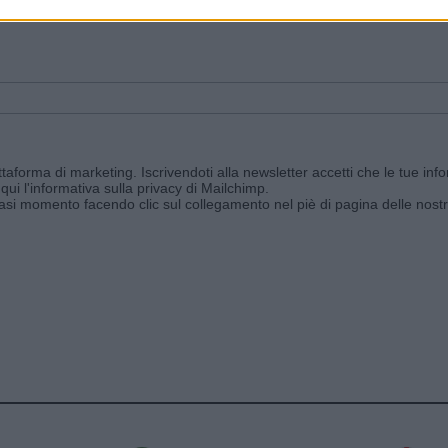
ggi e ricevi le nostre email periodiche contenenti le ultime notizie pubbli
aforma di marketing. Iscrivendoti alla newsletter accetti che le tue info
qui l'informativa sulla privacy di Mailchimp
.
siasi momento facendo clic sul collegamento nel piè di pagina delle nostr