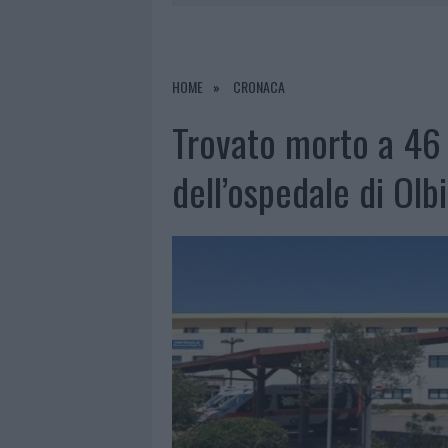
8 AGOSTO 2026
|
SALMO FINISCE IN OSPEDALE A CA
8 AGOSTO 2026
|
JOVANOTTI, GABRY PONTE E ALF
8 AGOSTO 2026
|
GIORGIA MELONI A LA MADDALENA
HOME
CRONACA
8 AGOSTO 2026
|
SANGUE, MUSICA E SOLIDARIETÀ 
Trovato morto a 46 
dell’ospedale di Olb