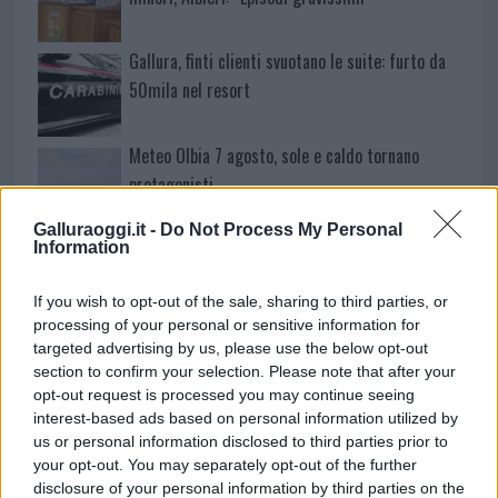
Gallura, finti clienti svuotano le suite: furto da
50mila nel resort
Meteo Olbia 7 agosto, sole e caldo tornano
protagonisti
Galluraoggi.it -
Do Not Process My Personal
Test tunnel Olbia: rampe chiuse ancora fino a
Information
fine agosto
If you wish to opt-out of the sale, sharing to third parties, or
processing of your personal or sensitive information for
Aggius conquista la classifica delle mete più
targeted advertising by us, please use the below opt-out
amate dell’estate 2026
section to confirm your selection. Please note that after your
opt-out request is processed you may continue seeing
interest-based ads based on personal information utilized by
us or personal information disclosed to third parties prior to
your opt-out. You may separately opt-out of the further
disclosure of your personal information by third parties on the