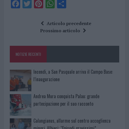
F
T
Pi
W
S
a
w
n
h
h
ce
it
te
at
a
Articolo precedente
b
te
re
s
re
Prossimo articolo
o
r
st
A
o
p
NOTIZIE RECENTI
k
p
Incendi, a San Pasquale arriva il Campo Base:
l’inaugurazione
Andrea Mura conquista Palau: grande
partecipazione per il suo racconto
Calangianus, allarme sul centro accoglienza
minori, Albieri: “Episodi gravissimi”