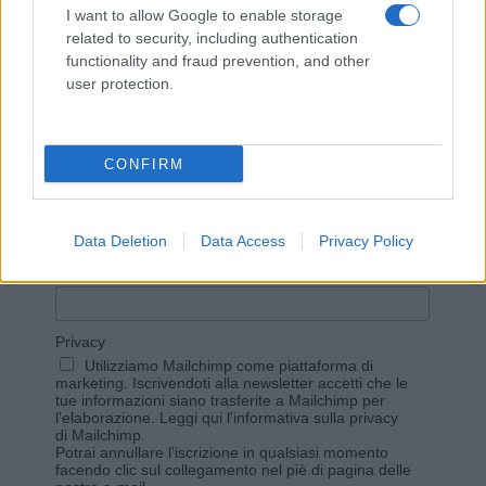
I want to allow Google to enable storage
related to security, including authentication
functionality and fraud prevention, and other
user protection.
Vuoi rimanere sempre aggiornato?
CONFIRM
Iscriviti alla newsletter di Gallura Oggi e ricevi le nostre
email periodiche contenenti le ultime notizie pubblicate
sul sito web!
*
campo obbligatorio
Data Deletion
Data Access
Privacy Policy
*
Indirizzo email
Privacy
Utilizziamo Mailchimp come piattaforma di
marketing. Iscrivendoti alla newsletter accetti che le
tue informazioni siano trasferite a Mailchimp per
l'elaborazione.
Leggi qui l'informativa sulla privacy
di Mailchimp
.
Potrai annullare l'iscrizione in qualsiasi momento
facendo clic sul collegamento nel piè di pagina delle