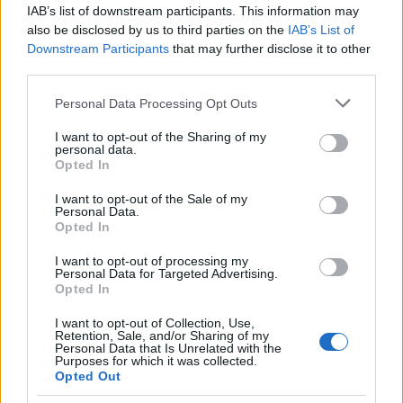
IAB’s list of downstream participants. This information may
also be disclosed by us to third parties on the
IAB’s List of
Downstream Participants
that may further disclose it to other
third parties.
Please note that this website/app uses one or more Google
Personal Data Processing Opt Outs
services and may gather and store information including but
NECROLOGIE
not limited to your visit or usage behaviour. You may click to
I want to opt-out of the Sharing of my
personal data.
grant or deny consent to Google and its third-party tags to
Opted In
use your data for below specified purposes in below Google
Mario Malu
consent section.
I want to opt-out of the Sale of my
Personal Data.
Opted In
Paolo Pinna
I want to opt-out of processing my
Personal Data for Targeted Advertising.
Opted In
I want to opt-out of Collection, Use,
Martina Agostina Diturco
Retention, Sale, and/or Sharing of my
Personal Data that Is Unrelated with the
Purposes for which it was collected.
Opted Out