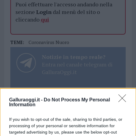
Puoi effettuare l'accesso andando nella
sezione
Login
dal menù del sito o
cliccando
qui
TEMI:
Coronavirus Nuoro
Notizie in tempo reale?
Entra nel canale telegram di
GalluraOggi.it
Galluraoggi.it -
Do Not Process My Personal
Inviaci le tue segnalazioni,
Information
i tuoi video e le tue foto
Su WhatsApp al numero +39
If you wish to opt-out of the sale, sharing to third parties, or
345 356 7512
processing of your personal or sensitive information for
targeted advertising by us, please use the below opt-out