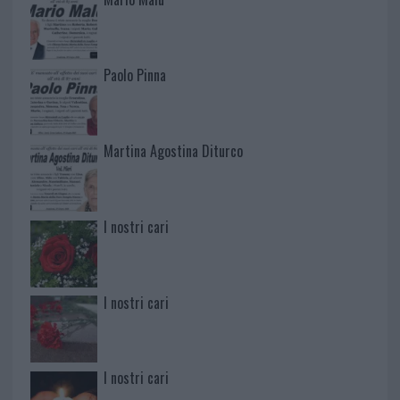
Paolo Pinna
Martina Agostina Diturco
I nostri cari
I nostri cari
I nostri cari