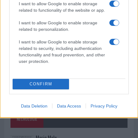
I want to allow Google to enable storage
Pausa caffè impeccabile: come scegliere la
related to functionality of the website or app.
soluzione ideale per la casa e l’ufficio
I want to allow Google to enable storage
related to personalization.
Monte Pino, la fine di un lungo dolore: storia e
rinascita della strada che segnò la Gallura
I want to allow Google to enable storage
related to security, including authentication
functionality and fraud prevention, and other
user protection.
CONFIRM
Data Deletion
Data Access
Privacy Policy
NECROLOGIE
Mario Malu