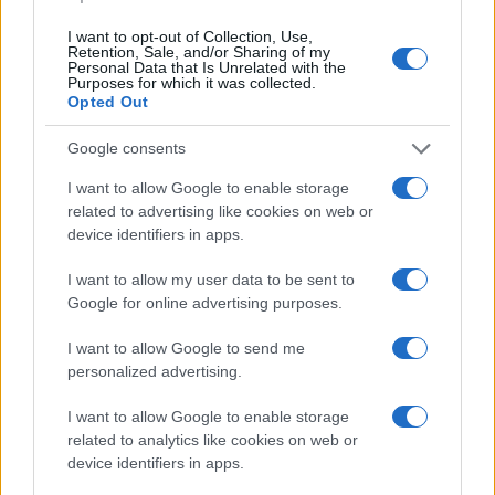
I want to opt-out of Collection, Use,
Ristorante distrutto dalle fiamme a La
Retention, Sale, and/or Sharing of my
Personal Data that Is Unrelated with the
Maddalena, incendio a Monti d’à rena
Purposes for which it was collected.
Opted Out
Le previsioni meteo per il weekend a Olbia e in
Google consents
Gallura
I want to allow Google to enable storage
related to advertising like cookies on web or
Michelle Hunziker in Gallura, bella anche dal
device identifiers in apps.
vivo: un amico vip svela come fa
I want to allow my user data to be sent to
Google for online advertising purposes.
Calangianus, dopo le polemiche il centro
I want to allow Google to send me
accoglienza minori chiude
personalized advertising.
I want to allow Google to enable storage
Olbia, divieto di sosta contro spaccio e degrado:
related to analytics like cookies on web or
esplode la protesta
device identifiers in apps.