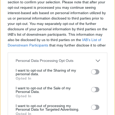
section to confirm your selection. Please note that after your
opt-out request is processed you may continue seeing
interest-based ads based on personal information utilized by
us or personal information disclosed to third parties prior to
Ricevi le nostre ultime news
your opt-out. You may separately opt-out of the further
disclosure of your personal information by third parties on the
da
Google News
IAB’s list of downstream participants. This information may
also be disclosed by us to third parties on the
IAB’s List of
Downstream Participants
that may further disclose it to other
third parties.
Condividi l'articolo
Please note that this website/app uses one or more Google
Personal Data Processing Opt Outs
F
T
Pi
W
S
services and may gather and store information including but
not limited to your visit or usage behaviour. You may click to
I want to opt-out of the Sharing of my
a
w
n
h
h
personal data.
grant or deny consent to Google and its third-party tags to
Opted In
ce
it
te
at
a
use your data for below specified purposes in below Google
Articolo precedente
consent section.
b
te
re
s
re
I want to opt-out of the Sale of my
Prossimo articolo
Personal Data.
o
r
st
A
Opted In
o
p
I want to opt-out of processing my
Personal Data for Targeted Advertising.
NOTIZIE RECENTI
k
p
Opted In