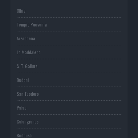
Olbia
Tempio Pausania
Arzachena
La Maddalena
S. T. Gallura
Budoni
San Teodoro
Palau
Calangianus
Buddusò