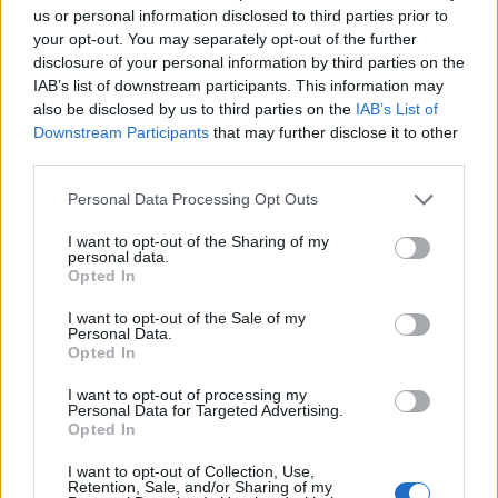
Gallura, finti clienti svuotano le suite: furto da
us or personal information disclosed to third parties prior to
your opt-out. You may separately opt-out of the further
50mila nel resort
disclosure of your personal information by third parties on the
IAB’s list of downstream participants. This information may
Meteo Olbia 7 agosto, sole e caldo tornano
also be disclosed by us to third parties on the
IAB’s List of
Downstream Participants
that may further disclose it to other
protagonisti
third parties.
Please note that this website/app uses one or more Google
Personal Data Processing Opt Outs
Test tunnel Olbia: rampe chiuse ancora fino a
services and may gather and store information including but
fine agosto
not limited to your visit or usage behaviour. You may click to
I want to opt-out of the Sharing of my
personal data.
grant or deny consent to Google and its third-party tags to
Opted In
use your data for below specified purposes in below Google
Aggius conquista la classifica delle mete più
consent section.
I want to opt-out of the Sale of my
amate dell’estate 2026
Personal Data.
Opted In
Nuovi posti auto in via La Marmora, parcheggio
I want to opt-out of processing my
Personal Data for Targeted Advertising.
provvisorio a La Maddalena
Opted In
I want to opt-out of Collection, Use,
Allarme truffe a Berchidda, falsi incaricati
Retention, Sale, and/or Sharing of my