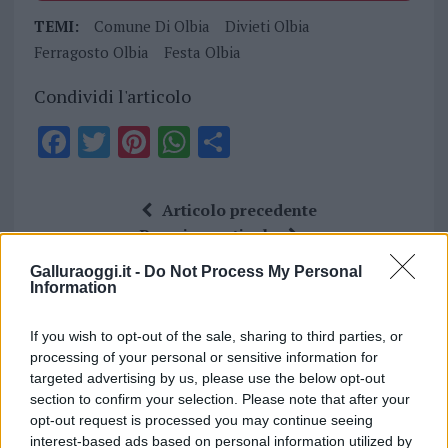
TEMI:
Comune Di Olbia
Divieti Olbia
Ferragosto Olbia
Festa Olbia
Condividi l'articolo
F
T
Pi
W
S
a
w
n
h
h
ce
it
te
at
a
Articolo precedente
b
te
re
s
re
Prossimo articolo
o
r
st
A
Galluraoggi.it -
Do Not Process My Personal
Information
o
p
NOTIZIE RECENTI
k
p
If you wish to opt-out of the sale, sharing to third parties, or
processing of your personal or sensitive information for
Calangianus, allarme sul centro accoglienza
targeted advertising by us, please use the below opt-out
section to confirm your selection. Please note that after your
minori, Albieri: “Episodi gravissimi”
opt-out request is processed you may continue seeing
interest-based ads based on personal information utilized by