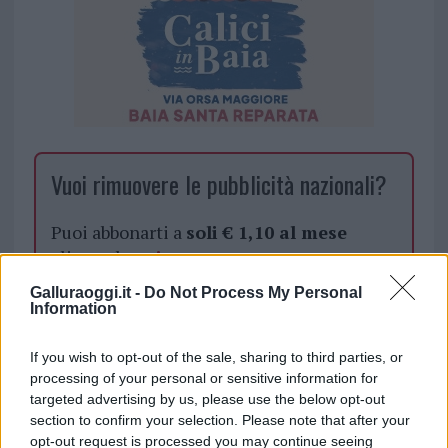
Vuoi rimuovere le pubblicità nazionali?
Puoi abbonarti a
soli € 1,10 al mese
cliccando
qui
Galluraoggi.it -
Do Not Process My Personal
Sei già abbonato?
Information
If you wish to opt-out of the sale, sharing to third parties, or
Puoi effettuare l'accesso andando nella
processing of your personal or sensitive information for
sezione
Login
dal menù del sito o
targeted advertising by us, please use the below opt-out
cliccando
qui
section to confirm your selection. Please note that after your
opt-out request is processed you may continue seeing