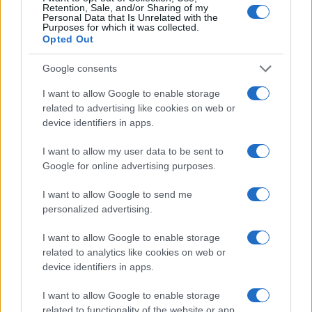
Ricevi le nostre ultime news
Retention, Sale, and/or Sharing of my
Personal Data that Is Unrelated with the
Purposes for which it was collected.
Opted Out
da
Google News
Google consents
I want to allow Google to enable storage
Condividi l'articolo
related to advertising like cookies on web or
F
T
Pi
W
S
device identifiers in apps.
a
w
n
h
h
I want to allow my user data to be sent to
ce
it
te
at
a
Google for online advertising purposes.
Articolo precedente
b
te
re
s
re
Prossimo articolo
I want to allow Google to send me
o
r
st
A
personalized advertising.
o
p
I want to allow Google to enable storage
NOTIZIE RECENTI
related to analytics like cookies on web or
k
p
device identifiers in apps.
Le previsioni meteo per il weekend a Olbia e in
I want to allow Google to enable storage
Gallura
related to functionality of the website or app.