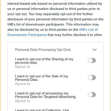
interest-based ads based on personal information utilized by
us or personal information disclosed to third parties prior to
TEMI:
Costa Smeralda
Nikki Beach
your opt-out. You may separately opt-out of the further
Rafael Rodriguez
disclosure of your personal information by third parties on the
IAB’s list of downstream participants. This information may
Inviaci le tue segnalazioni,
also be disclosed by us to third parties on the
IAB’s List of
i tuoi video e le tue foto
Downstream Participants
that may further disclose it to other
third parties.
Su WhatsApp al numero +39
345 356 7512
Please note that this website/app uses one or more Google
Personal Data Processing Opt Outs
services and may gather and store information including but
not limited to your visit or usage behaviour. You may click to
I want to opt-out of the Sharing of my
personal data.
grant or deny consent to Google and its third-party tags to
Opted In
use your data for below specified purposes in below Google
Notizie in tempo reale?
consent section.
I want to opt-out of the Sale of my
Entra nel canale telegram di
Personal Data.
GalluraOggi.it
Opted In
I want to opt-out of processing my
Personal Data for Targeted Advertising.
Opted In
I want to opt-out of Collection, Use,