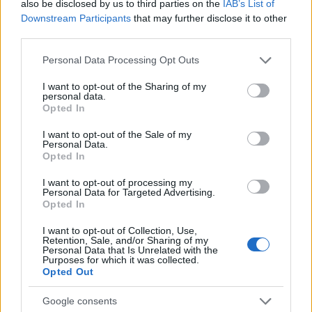
also be disclosed by us to third parties on the
IAB’s List of
partecipazione per il suo racconto
Downstream Participants
that may further disclose it to other
third parties.
Calangianus, allarme sul centro accoglienza
Please note that this website/app uses one or more Google
Personal Data Processing Opt Outs
services and may gather and store information including but
minori, Albieri: “Episodi gravissimi”
not limited to your visit or usage behaviour. You may click to
I want to opt-out of the Sharing of my
personal data.
grant or deny consent to Google and its third-party tags to
Opted In
Gallura, finti clienti svuotano le suite: furto da
use your data for below specified purposes in below Google
consent section.
50mila nel resort
I want to opt-out of the Sale of my
Personal Data.
Opted In
Meteo Olbia 7 agosto, sole e caldo tornano
I want to opt-out of processing my
protagonisti
Personal Data for Targeted Advertising.
Opted In
I want to opt-out of Collection, Use,
Retention, Sale, and/or Sharing of my
Personal Data that Is Unrelated with the
Purposes for which it was collected.
Opted Out
Google consents