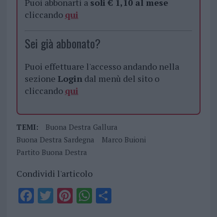
Puoi abbonarti a
soli € 1,10 al mese
cliccando
qui
Sei già abbonato?
Puoi effettuare l'accesso andando nella
sezione
Login
dal menù del sito o
cliccando
qui
TEMI:
Buona Destra Gallura
Buona Destra Sardegna
Marco Buioni
Partito Buona Destra
Condividi l'articolo
F
T
Pi
W
S
a
w
n
h
h