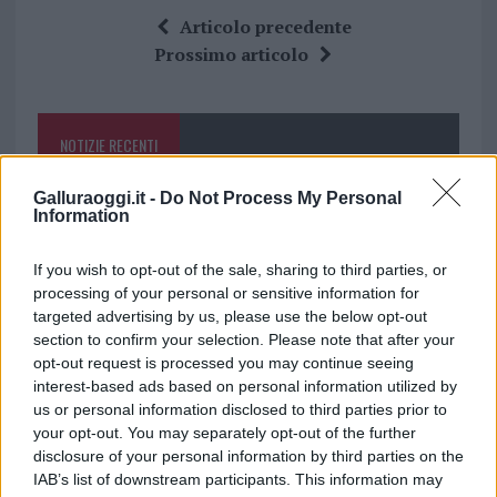
ce
it
te
at
a
Articolo precedente
b
te
re
s
re
Prossimo articolo
o
r
st
A
o
p
NOTIZIE RECENTI
k
p
Galluraoggi.it -
Do Not Process My Personal
Controlli all’aeroporto di Olbia, sequestrati
Information
caviale e sabbia rubata
If you wish to opt-out of the sale, sharing to third parties, or
processing of your personal or sensitive information for
Migliori cliniche di estetica medicale avanzata
targeted advertising by us, please use the below opt-out
in Europa: classifica dei 5 centri di riferimento
section to confirm your selection. Please note that after your
pe…
opt-out request is processed you may continue seeing
interest-based ads based on personal information utilized by
Incendi, a San Pasquale arriva il Campo Base:
us or personal information disclosed to third parties prior to
l’inaugurazione
your opt-out. You may separately opt-out of the further
disclosure of your personal information by third parties on the
IAB’s list of downstream participants. This information may
Andrea Mura conquista Palau: grande