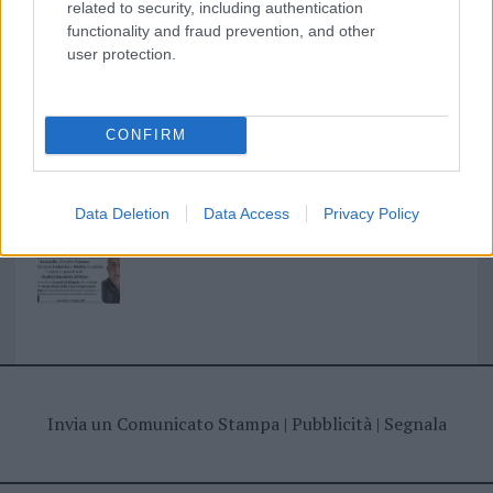
related to security, including authentication
functionality and fraud prevention, and other
I nostri cari
user protection.
I nostri cari
CONFIRM
Data Deletion
Data Access
Privacy Policy
Giovannimaria Cabras
Invia un Comunicato Stampa
|
Pubblicità
|
Segnala