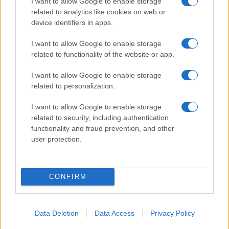
I want to allow Google to enable storage
related to analytics like cookies on web or
I nostri cari
device identifiers in apps.
I want to allow Google to enable storage
related to functionality of the website or app.
I nostri cari
I want to allow Google to enable storage
related to personalization.
Giovannimaria Cabras
I want to allow Google to enable storage
related to security, including authentication
functionality and fraud prevention, and other
user protection.
CONFIRM
Invia un Comunicato Stampa
|
Pubblicità
|
Segnala
Data Deletion
Data Access
Privacy Policy