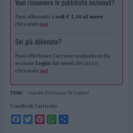
Vuoi rimuovere le pubblicità nazionali?
Puoi abbonarti a
soli € 1,10 al mese
cliccando
qui
Sei già abbonato?
Puoi effettuare l'accesso andando nella
sezione
Login
dal menù del sito o
cliccando
qui
TEMI:
Guardia Di Finanza Di Cagliari
Condividi l'articolo
F
T
Pi
W
S
a
w
n
h
h