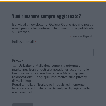
Vuoi rimanere sempre aggiornato?
Iscriviti alla newsletter di Gallura Oggi e ricevi le nostre
email periodiche contenenti le ultime notizie pubblicate
sul sito web!
*
campo obbligatorio
*
Indirizzo email
Privacy
Utilizziamo Mailchimp come piattaforma di
marketing. Iscrivendoti alla newsletter accetti che le
tue informazioni siano trasferite a Mailchimp per
l'elaborazione.
Leggi qui l'informativa sulla privacy
di Mailchimp
.
Potrai annullare l'iscrizione in qualsiasi momento
facendo clic sul collegamento nel piè di pagina delle
nostre e-mail.