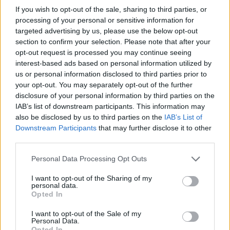
If you wish to opt-out of the sale, sharing to third parties, or
amate dell’estate 2026
processing of your personal or sensitive information for
targeted advertising by us, please use the below opt-out
Nuovi posti auto in via La Marmora, parcheggio
section to confirm your selection. Please note that after your
opt-out request is processed you may continue seeing
provvisorio a La Maddalena
interest-based ads based on personal information utilized by
us or personal information disclosed to third parties prior to
Allarme truffe a Berchidda, falsi incaricati
your opt-out. You may separately opt-out of the further
disclosure of your personal information by third parties on the
bussano alle porte
IAB’s list of downstream participants. This information may
also be disclosed by us to third parties on the
IAB’s List of
Notre-Dame de Paris conquista Olbia, la prima
Downstream Participants
that may further disclose it to other
third parties.
al Molo Brin è un successo
Please note that this website/app uses one or more Google
Personal Data Processing Opt Outs
services and may gather and store information including but
not limited to your visit or usage behaviour. You may click to
I want to opt-out of the Sharing of my
personal data.
grant or deny consent to Google and its third-party tags to
Opted In
use your data for below specified purposes in below Google
consent section.
I want to opt-out of the Sale of my
Personal Data.
Opted In