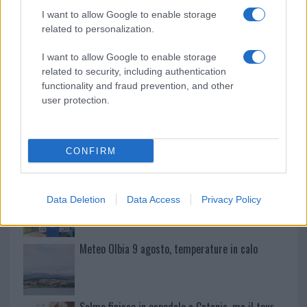
Tre milioni di euro dalla Provincia Gallura per
I want to allow Google to enable storage
related to personalization.
nuove aule nelle scuole di Olbia
I want to allow Google to enable storage
related to security, including authentication
Incidente sulla provinciale 125, paura tra Olbia e
functionality and fraud prevention, and other
Arzachena
user protection.
Incidente sulla strada provinciale ad Arzachena,
un ferito
CONFIRM
Sangue, musica e solidarietà con Avis Olbia al
Data Deletion
Data Access
Privacy Policy
Delta Center
Meteo Olbia 9 agosto, temperature in calo
Salmo finisce in ospedale a Catania, ma il tour