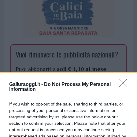
Vuoi rimuovere le pubblicità nazionali?
Puoi abbonarti a
soli € 1,10 al mese
cliccando
qui
Galluraoggi.it -
Do Not Process My Personal
Information
Sei già abbonato?
If you wish to opt-out of the sale, sharing to third parties, or
Puoi effettuare l'accesso andando nella
processing of your personal or sensitive information for
sezione
Login
dal menù del sito o
targeted advertising by us, please use the below opt-out
section to confirm your selection. Please note that after your
cliccando
qui
opt-out request is processed you may continue seeing
interest-based ads based on personal information utilized by