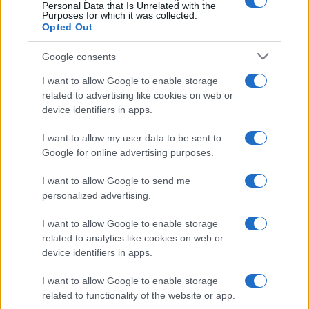
Personal Data that Is Unrelated with the
Purposes for which it was collected.
da
Google News
Opted Out
Google consents
Condividi l'articolo
I want to allow Google to enable storage
F
T
Pi
W
S
related to advertising like cookies on web or
device identifiers in apps.
a
w
n
h
h
I want to allow my user data to be sent to
ce
it
te
at
a
Articolo precedente
Google for online advertising purposes.
b
te
re
s
re
Prossimo articolo
I want to allow Google to send me
o
r
st
A
personalized advertising.
o
p
NOTIZIE RECENTI
I want to allow Google to enable storage
k
p
related to analytics like cookies on web or
device identifiers in apps.
Controlli rafforzati in Costa Smeralda, 20
I want to allow Google to enable storage
arresti e 135 denunce
related to functionality of the website or app.