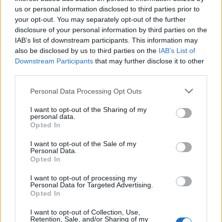
us or personal information disclosed to third parties prior to
TEMI:
Neonata Volo Urgenza
Notizie Sardegna
your opt-out. You may separately opt-out of the further
disclosure of your personal information by third parties on the
Notizie in tempo reale?
IAB’s list of downstream participants. This information may
also be disclosed by us to third parties on the
IAB’s List of
Entra nel canale telegram di
Downstream Participants
that may further disclose it to other
GalluraOggi.it
third parties.
Please note that this website/app uses one or more Google
Personal Data Processing Opt Outs
services and may gather and store information including but
not limited to your visit or usage behaviour. You may click to
I want to opt-out of the Sharing of my
Inviaci le tue segnalazioni,
personal data.
grant or deny consent to Google and its third-party tags to
Opted In
i tuoi video e le tue foto
use your data for below specified purposes in below Google
Su WhatsApp al numero +39
consent section.
I want to opt-out of the Sale of my
345 356 7512
Personal Data.
Opted In
I want to opt-out of processing my
Personal Data for Targeted Advertising.
Opted In
Ricevi le nostre ultime news
I want to opt-out of Collection, Use,
Retention, Sale, and/or Sharing of my