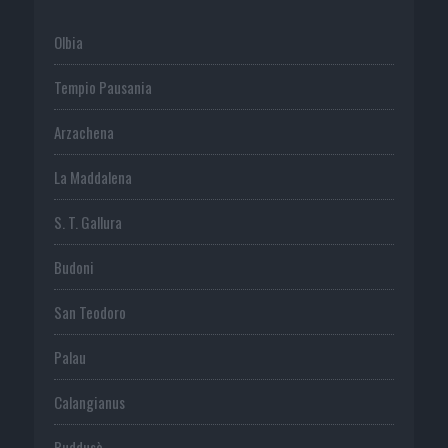
Olbia
Tempio Pausania
Arzachena
La Maddalena
S. T. Gallura
Budoni
San Teodoro
Palau
Calangianus
Buddusò