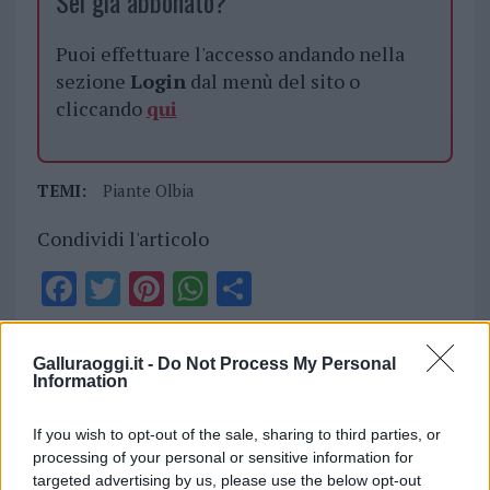
Sei già abbonato?
Puoi effettuare l'accesso andando nella
sezione
Login
dal menù del sito o
cliccando
qui
TEMI:
Piante Olbia
Condividi l'articolo
F
T
Pi
W
S
a
w
n
h
h
ce
it
te
at
a
Articolo precedente
Galluraoggi.it -
Do Not Process My Personal
b
te
re
s
re
Information
Prossimo articolo
o
r
st
A
If you wish to opt-out of the sale, sharing to third parties, or
o
p
processing of your personal or sensitive information for
NOTIZIE RECENTI
targeted advertising by us, please use the below opt-out