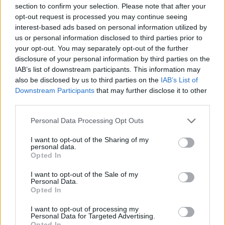
k
p
section to confirm your selection. Please note that after your
opt-out request is processed you may continue seeing
Incendi, a San Pasquale arriva il Campo Base:
interest-based ads based on personal information utilized by
l’inaugurazione
us or personal information disclosed to third parties prior to
your opt-out. You may separately opt-out of the further
disclosure of your personal information by third parties on the
Andrea Mura conquista Palau: grande
IAB’s list of downstream participants. This information may
also be disclosed by us to third parties on the
IAB’s List of
partecipazione per il suo racconto
Downstream Participants
that may further disclose it to other
third parties.
Calangianus, allarme sul centro accoglienza
Please note that this website/app uses one or more Google
Personal Data Processing Opt Outs
minori, Albieri: “Episodi gravissimi”
services and may gather and store information including but
not limited to your visit or usage behaviour. You may click to
I want to opt-out of the Sharing of my
personal data.
grant or deny consent to Google and its third-party tags to
Gallura, finti clienti svuotano le suite: furto da
Opted In
use your data for below specified purposes in below Google
50mila nel resort
consent section.
I want to opt-out of the Sale of my
Personal Data.
Opted In
Meteo Olbia 7 agosto, sole e caldo tornano
protagonisti
I want to opt-out of processing my
Personal Data for Targeted Advertising.
Opted In