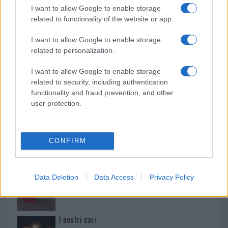
Mario Malu
I want to allow Google to enable storage
related to functionality of the website or app.
I want to allow Google to enable storage
Paolo Pinna
related to personalization.
I want to allow Google to enable storage
related to security, including authentication
Martina Agostina Diturco
functionality and fraud prevention, and other
user protection.
I nostri cari
CONFIRM
I nostri cari
Data Deletion
Data Access
Privacy Policy
I nostri cari