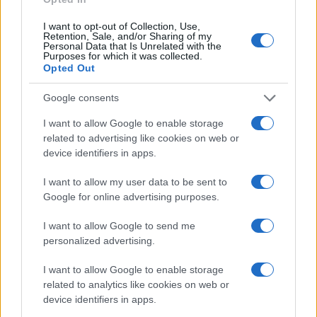
Test tunnel Olbia: rampe chiuse ancora fino a
I want to opt-out of Collection, Use,
fine agosto
Retention, Sale, and/or Sharing of my
Personal Data that Is Unrelated with the
Purposes for which it was collected.
Opted Out
Aggius conquista la classifica delle mete più
amate dell’estate 2026
Google consents
I want to allow Google to enable storage
related to advertising like cookies on web or
device identifiers in apps.
I want to allow my user data to be sent to
Google for online advertising purposes.
I want to allow Google to send me
personalized advertising.
I want to allow Google to enable storage
NECROLOGIE
related to analytics like cookies on web or
device identifiers in apps.