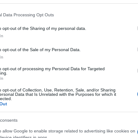
 mese
cliccando
qui
l Data Processing Opt Outs
o opt-out of the Sharing of my personal data.
In
do nella sezione
Login
dal menù del sito o
o opt-out of the Sale of my Personal Data.
In
to opt-out of processing my Personal Data for Targeted
na
Coronavirus Sardegna
ing.
In
eale?
o opt-out of Collection, Use, Retention, Sale, and/or Sharing
gram di GalluraOggi.it
ersonal Data that Is Unrelated with the Purposes for which it
lected.
Out
consents
lazioni, i tuoi video e le tue foto
o allow Google to enable storage related to advertising like cookies on
ro +39 345 356 7512
evice identifiers in apps.