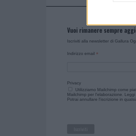
Vuoi rimanere sempre agg
Iscriviti alla newsletter di Gallura O
*
Indirizzo email
Privacy
Utilizziamo Mailchimp come piatt
Mailchimp per l'elaborazione.
Leggi 
Potrai annullare l'iscrizione in qual