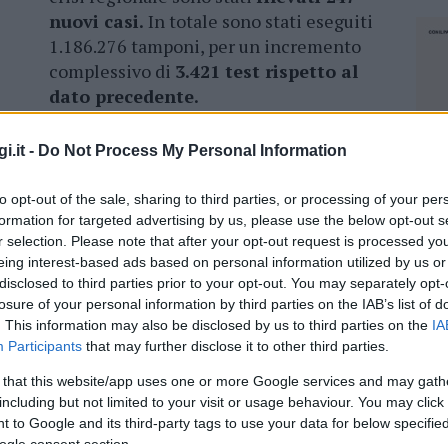
nuovi casi.
In totale sono stati eseguiti
1.186.276 tamponi, per un incremento
complessivo di
3.421 test rispetto al
dato precedente.
(1.384 in tutto). Sono invece 370 (+5) le
i.it -
Do Not Process My Personal Information
e
in ospedale in reparti non intensivi, mentre
 intensiva
. Le persone in isolamento
to opt-out of the sale, sharing to third parties, or processing of your per
ti
sono complessivamente 36.030 (+389).
formation for targeted advertising by us, please use the below opt-out s
r selection. Please note that after your opt-out request is processed y
sitivi complessivamente accertati, 14.259 (+78)
eing interest-based ads based on personal information utilized by us or
ropolitana di Cagliari, 8.236 (+46) nel Sud
disclosed to third parties prior to your opt-out. You may separately opt-
losure of your personal information by third parties on the IAB’s list of
10.593 (+9) a Nuoro, 16.592 (+87) a Sassari.
. This information may also be disclosed by us to third parties on the
IA
Participants
that may further disclose it to other third parties.
 that this website/app uses one or more Google services and may gath
including but not limited to your visit or usage behaviour. You may click 
azionali?
 to Google and its third-party tags to use your data for below specifi
NEC
ogle consent section.