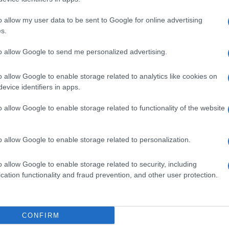
o allow my user data to be sent to Google for online advertising
s.
ime news da
Google News
to allow Google to send me personalized advertising.
o allow Google to enable storage related to analytics like cookies on
evice identifiers in apps.
o allow Google to enable storage related to functionality of the website
o allow Google to enable storage related to personalization.
dente
Prossimo articolo
o allow Google to enable storage related to security, including
cation functionality and fraud prevention, and other user protection.
Invia un Comunicato Stampa
|
Pubblicità
|
Segnala
CONFIRM