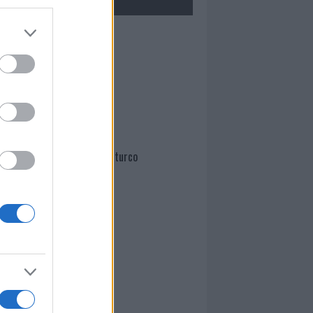
Mario Malu
Paolo Pinna
Martina Agostina Diturco
I nostri cari
I nostri cari