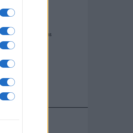
I nostri cari
Giovannimaria Cabras