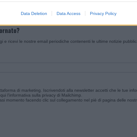
Data Deletion
Data Access
Privacy Policy
iornato?
ggi e ricevi le nostre email periodiche contenenti le ultime notizie pubbli
aforma di marketing. Iscrivendoti alla newsletter accetti che le tue info
qui l'informativa sulla privacy di Mailchimp
.
siasi momento facendo clic sul collegamento nel piè di pagina delle nostr