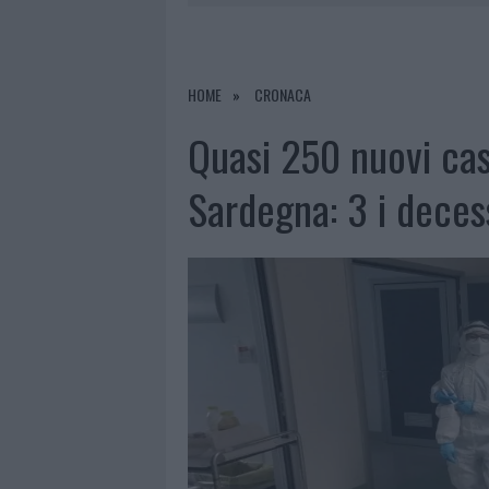
7 AGOSTO 2026
|
CALANGIANUS, DOPO LE POLEMIC
7 AGOSTO 2026
|
OLBIA, DIVIETO DI SOSTA CONT
7 AGOSTO 2026
|
PAUSA CAFFÈ IMPECCABILE: COME 
HOME
CRONACA
7 AGOSTO 2026
|
LE PREVISIONI METEO PER IL WEE
Quasi 250 nuovi cas
Sardegna: 3 i deces