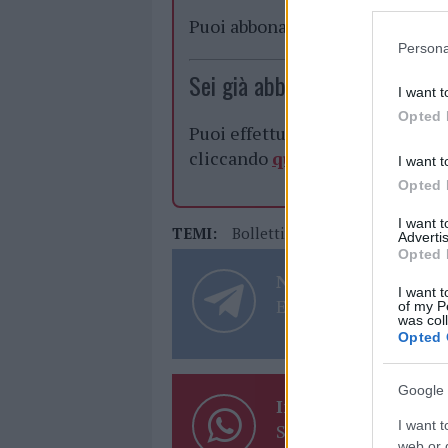
Puoi abbonarti a
soli € 1,10 al
Persona
Sei già abbonato?
I want t
Opted 
Puoi effettuare l'accesso andan
cliccando
qui
I want t
Opted 
I want 
TEMI:
Bollettino Coronavirus Sardeg
Advertis
Opted 
Notizie in tempo r
I want t
Entra nel canale tele
of my P
was col
Opted 
Google 
Inviaci le tue segna
I want t
Su WhatsApp al nume
web or d