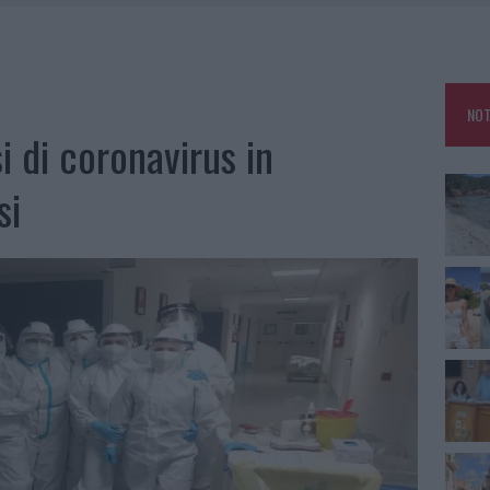
HE IL CENTRO ACCOGLIENZA MINORI CHIUDE
RO SPACCIO E DEGRADO: ESPLODE LA PROTESTA
SCEGLIERE LA SOLUZIONE IDEALE PER LA CASA E L’UFFICIO
NOT
KEND A OLBIA E IN GALLURA
i di coronavirus in
si