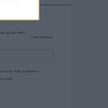
cate sul sito web!
*
campo obbligatorio
rmazioni siano trasferite a
e e-mail.