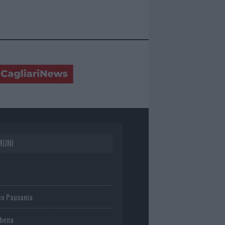
MUNI
io Pausania
chena