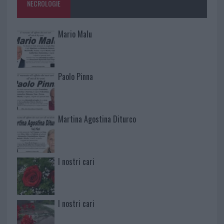
NECROLOGIE
Mario Malu
Paolo Pinna
Martina Agostina Diturco
I nostri cari
I nostri cari