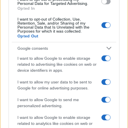
o
r
st
A
Personal Data for Targeted Advertising.
o
p
Opted In
NOTIZIE RECENTI
k
p
I want to opt-out of Collection, Use,
Retention, Sale, and/or Sharing of my
Personal Data that Is Unrelated with the
Olbia, le previsioni meteo per lunedì 10 agosto
Purposes for which it was collected.
Opted Out
2026
Google consents
Le ultime offerte di lavoro a Olbia e in Gallura
I want to allow Google to enable storage
related to advertising like cookies on web or
device identifiers in apps.
Cumuli di rifiuti a Santa Teresa Gallura, la
I want to allow my user data to be sent to
segnalazione dei residenti
Google for online advertising purposes.
I want to allow Google to send me
Incendi in Gallura, devastati un chiosco e due
personalized advertising.
furgoni: le indagini
I want to allow Google to enable storage
related to analytics like cookies on web or