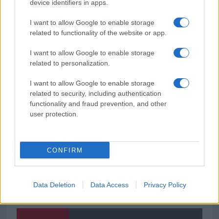
Cannigione celebra la cultura gallurese con il
device identifiers in apps.
“Poker letterario”
I want to allow Google to enable storage
related to functionality of the website or app.
È scontro tra Misericordia e Comune di Santa
I want to allow Google to enable storage
Teresa Gallura
related to personalization.
Controlli rafforzati in Costa Smeralda, 20
I want to allow Google to enable storage
related to security, including authentication
arresti e 135 denunce
functionality and fraud prevention, and other
user protection.
CONFIRM
Data Deletion
Data Access
Privacy Policy