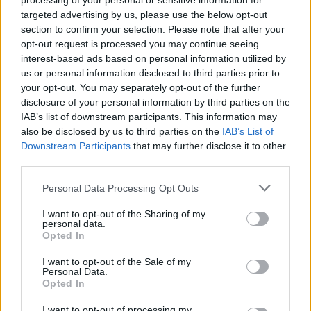
processing of your personal or sensitive information for
Su WhatsApp al numero +39
targeted advertising by us, please use the below opt-out
345 356 7512
section to confirm your selection. Please note that after your
opt-out request is processed you may continue seeing
interest-based ads based on personal information utilized by
us or personal information disclosed to third parties prior to
your opt-out. You may separately opt-out of the further
Ricevi le nostre ultime news
disclosure of your personal information by third parties on the
IAB’s list of downstream participants. This information may
also be disclosed by us to third parties on the
IAB’s List of
da
Google News
Downstream Participants
that may further disclose it to other
third parties.
Please note that this website/app uses one or more Google
Personal Data Processing Opt Outs
Condividi l'articolo
services and may gather and store information including but
not limited to your visit or usage behaviour. You may click to
I want to opt-out of the Sharing of my
F
T
Pi
W
S
personal data.
grant or deny consent to Google and its third-party tags to
Opted In
a
w
n
h
h
use your data for below specified purposes in below Google
consent section.
ce
it
te
at
a
I want to opt-out of the Sale of my
Articolo precedente
Personal Data.
b
te
re
s
re
Opted In
Prossimo articolo
I want to opt-out of processing my