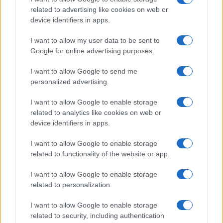
i tuoi video e le tue foto
related to advertising like cookies on web or
device identifiers in apps.
Su WhatsApp al numero +39
345 356 7512
I want to allow my user data to be sent to
Google for online advertising purposes.
I want to allow Google to send me
personalized advertising.
Ricevi le nostre ultime news
I want to allow Google to enable storage
related to analytics like cookies on web or
da
Google News
device identifiers in apps.
I want to allow Google to enable storage
related to functionality of the website or app.
Condividi l'articolo
F
T
Pi
W
S
I want to allow Google to enable storage
related to personalization.
a
w
n
h
h
ce
it
te
at
a
I want to allow Google to enable storage
Articolo precedente
related to security, including authentication