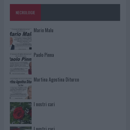
NECROLOGIE
Mario Malu
Paolo Pinna
Martina Agostina Diturco
I nostri cari
I nostri cari