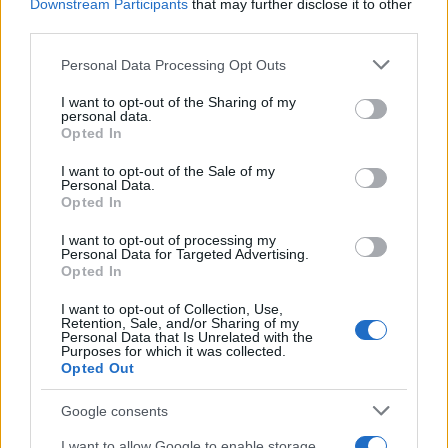
Downstream Participants
that may further disclose it to other
cliccando
qui
third parties.
Please note that this website/app uses one or more Google
Sei già abbonato?
Personal Data Processing Opt Outs
services and may gather and store information including but
not limited to your visit or usage behaviour. You may click to
I want to opt-out of the Sharing of my
Puoi effettuare l'accesso andando nella
personal data.
grant or deny consent to Google and its third-party tags to
Opted In
sezione
Login
dal menù del sito o
use your data for below specified purposes in below Google
consent section.
cliccando
qui
I want to opt-out of the Sale of my
Personal Data.
Opted In
I want to opt-out of processing my
TEMI:
Desirè Manca
Protezione Civile Sardegna
Personal Data for Targeted Advertising.
Opted In
Notizie in tempo reale?
I want to opt-out of Collection, Use,
Entra nel canale telegram di
Retention, Sale, and/or Sharing of my
Personal Data that Is Unrelated with the
GalluraOggi.it
Purposes for which it was collected.
Opted Out
Google consents
Inviaci le tue segnalazioni,
I want to allow Google to enable storage