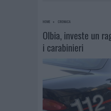
7 AGOSTO 2026
|
CALANGIANUS, DOPO LE POLEMIC
7 AGOSTO 2026
|
OLBIA, DIVIETO DI SOSTA CONT
7 AGOSTO 2026
|
PAUSA CAFFÈ IMPECCABILE: COME 
HOME
CRONACA
7 AGOSTO 2026
|
LE PREVISIONI METEO PER IL WEE
Olbia, investe un r
i carabinieri