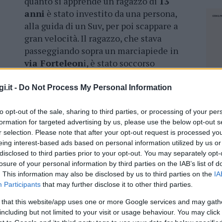
quanto si apprende un ragazzo di
13
anni
è stato investito da una persona,
alla guida di un Suv, per poi scappare a
gran velocità. Il ragazzo, che stava
passeggiando sopra un marciapiede in
via Forteleon
i, è stato soccorso
nto soccorso
per ulteriori accertamenti.
i.it -
Do Not Process My Personal Information
imoni, i
carabinieri di Olbia
sarebbero riusciti
lto distante dal luogo dell’incidente, il
to opt-out of the sale, sharing to third parties, or processing of your per
à spiegare ai militari perchè non si è fermato
formation for targeted advertising by us, please use the below opt-out s
r selection. Please note that after your opt-out request is processed y
eing interest-based ads based on personal information utilized by us or
disclosed to third parties prior to your opt-out. You may separately opt-
losure of your personal information by third parties on the IAB’s list of
. This information may also be disclosed by us to third parties on the
IA
Participants
that may further disclose it to other third parties.
 that this website/app uses one or more Google services and may gath
including but not limited to your visit or usage behaviour. You may click 
NEC