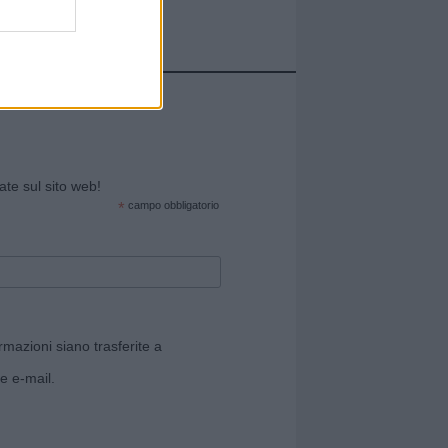
cate sul sito web!
*
campo obbligatorio
rmazioni siano trasferite a
e e-mail.