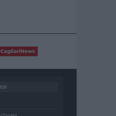
MUNI
io Pausania