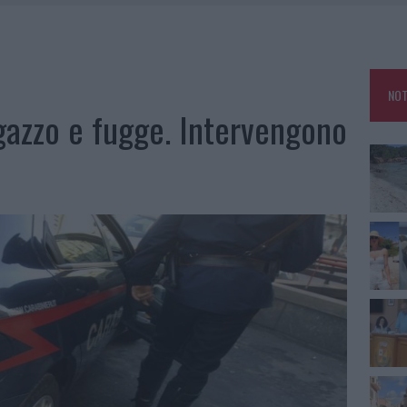
HE IL CENTRO ACCOGLIENZA MINORI CHIUDE
RO SPACCIO E DEGRADO: ESPLODE LA PROTESTA
SCEGLIERE LA SOLUZIONE IDEALE PER LA CASA E L’UFFICIO
NOT
KEND A OLBIA E IN GALLURA
agazzo e fugge. Intervengono