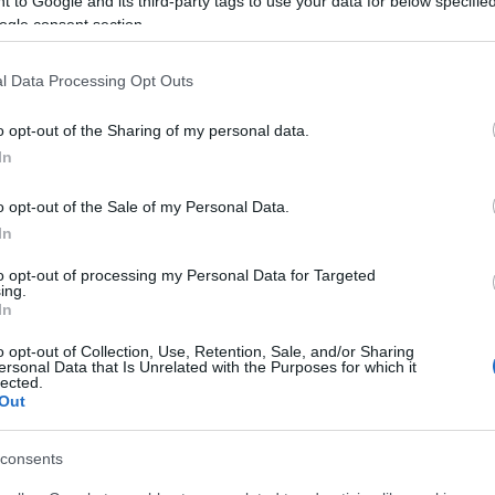
 to Google and its third-party tags to use your data for below specifi
azionali?
ogle consent section.
l Data Processing Opt Outs
 mese
cliccando
qui
o opt-out of the Sharing of my personal data.
In
do nella sezione
Login
dal menù del sito o
o opt-out of the Sale of my Personal Data.
In
to opt-out of processing my Personal Data for Targeted
ing.
In
o opt-out of Collection, Use, Retention, Sale, and/or Sharing
lazioni, i tuoi video e le tue foto
ersonal Data that Is Unrelated with the Purposes for which it
lected.
ro +39 345 356 7512
Out
consents