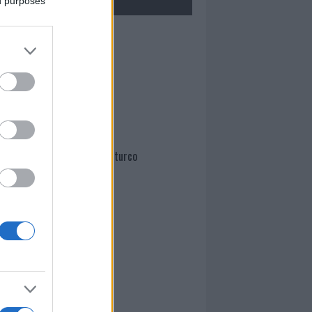
ed purposes
Mario Malu
Paolo Pinna
Martina Agostina Diturco
I nostri cari
I nostri cari