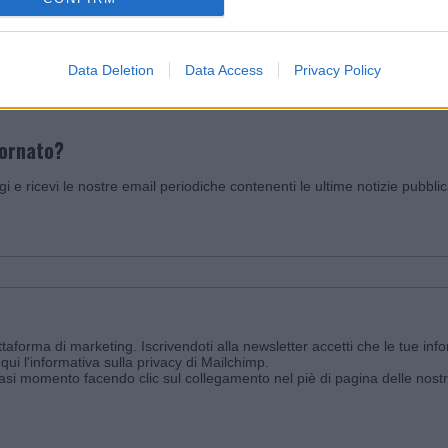
Invia un Comunicato Stampa
|
Pubblicità
|
Segnala
Data Deletion
Data Access
Privacy Policy
iornato?
ggi e ricevi le nostre email periodiche contenenti le ultime notizie pubbli
aforma di marketing. Iscrivendoti alla newsletter accetti che le tue info
qui l'informativa sulla privacy di Mailchimp
.
siasi momento facendo clic sul collegamento nel piè di pagina delle nostr