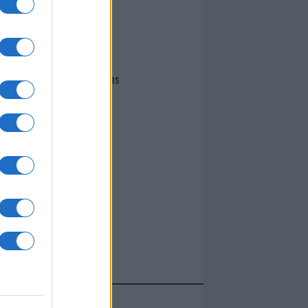
I nostri cari
Giovannimaria Cabras