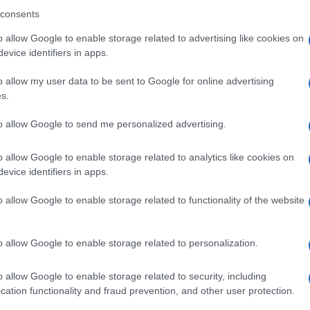
ro +39 345 356 7512
consents
o allow Google to enable storage related to advertising like cookies on
evice identifiers in apps.
eale?
o allow my user data to be sent to Google for online advertising
gram di GalluraOggi.it
s.
to allow Google to send me personalized advertising.
o allow Google to enable storage related to analytics like cookies on
evice identifiers in apps.
ime news da
Google News
o allow Google to enable storage related to functionality of the website
o allow Google to enable storage related to personalization.
o allow Google to enable storage related to security, including
cation functionality and fraud prevention, and other user protection.
dente
Prossimo articolo