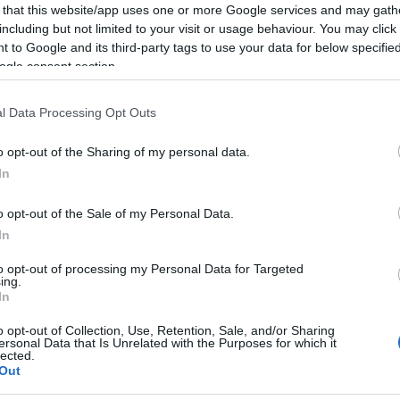
 that this website/app uses one or more Google services and may gath
ere nel più breve tempo possibile.
including but not limited to your visit or usage behaviour. You may click 
 to Google and its third-party tags to use your data for below specifi
ogle consent section.
azionali?
l Data Processing Opt Outs
o opt-out of the Sharing of my personal data.
 mese
cliccando
qui
In
o opt-out of the Sale of my Personal Data.
In
do nella sezione
Login
dal menù del sito o
to opt-out of processing my Personal Data for Targeted
ing.
In
o opt-out of Collection, Use, Retention, Sale, and/or Sharing
ersonal Data that Is Unrelated with the Purposes for which it
lected.
Out
lazioni, i tuoi video e le tue foto