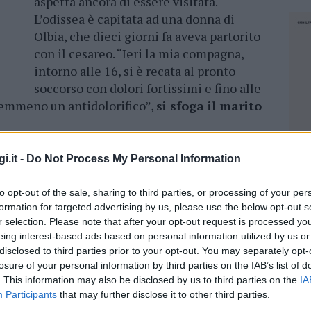
aspetta ancora di essere visitata.
L’odissea è capitata ad una donna di
Olbia, che dieci giorni fa aveva partorito
con il cesareo. “Ieri la mia compagna,
intorno alle 16, si è recata al pronto
soccorso con dolori fortissimi e fino alle
emmeno un antidolorifico”,
si sfoga il marito
resentati e questa mattina è nuovamente tornata
i.it -
Do Not Process My Personal Information
 del mattino. “Ieri siamo andati via perché
no di dieci giorni da badare – prosegue
to opt-out of the sale, sharing to third parties, or processing of your per
ava ancora male e fiduciosi siamo tornati
formation for targeted advertising by us, please use the below opt-out s
i l’iter per essere visitata è migliorato. La
r selection. Please note that after your opt-out request is processed y
eing interest-based ads based on personal information utilized by us or
i essere visitata.
disclosed to third parties prior to your opt-out. You may separately opt-
losure of your personal information by third parties on the IAB’s list of
i sforzi dei medici sono concentrati per i
. This information may also be disclosed by us to third parties on the
IA
onseguenza chi è li per altre cause sembra che
Participants
that may further disclose it to other third parties.
NEC
o mamma sta ancora effettuando delle visite,