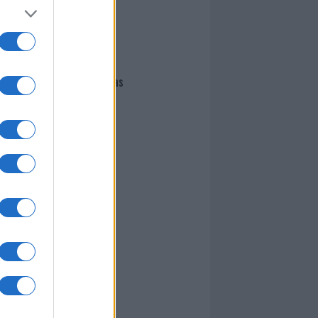
I nostri cari
Giovannimaria Cabras