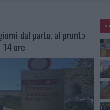
SCEGLIERE LA SOLUZIONE IDEALE PER LA CASA E L’UFFICIO
GO DOLORE: STORIA E RINASCITA DELLA STRADA CHE SEGNÒ LA GALLURA
DDA, RISCHIO PER LA RETE ELETTRICA
NOT
HE IL CENTRO ACCOGLIENZA MINORI CHIUDE
giorni dal parto, al pronto
a 14 ore