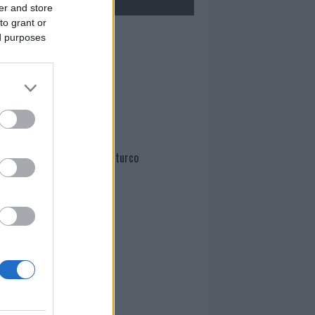
er and store
to grant or
Mario Malu
ed purposes
Paolo Pinna
Martina Agostina Diturco
I nostri cari
I nostri cari