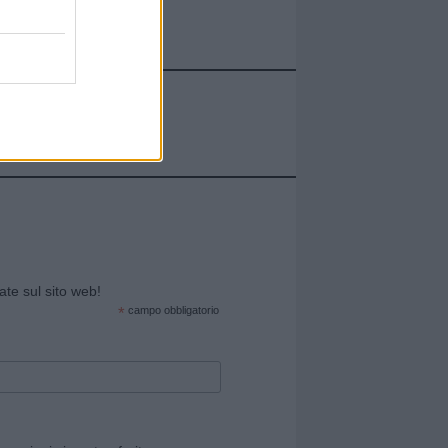
cate sul sito web!
*
campo obbligatorio