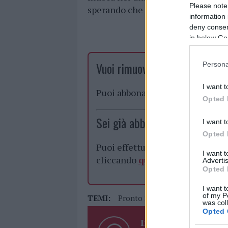
Please note
sperando che tutto si possa risolv
information 
deny consent
in below Go
Vuoi rimuovere le pubblicità n
Persona
I want t
Puoi abbonarti a
soli € 1,10 al
Opted 
Sei già abbonato?
I want t
Opted 
Puoi effettuare l'accesso andan
I want 
cliccando
qui
Advertis
Opted 
I want t
of my P
TEMI:
Pronto Soccorso Olbia
was col
Opted 
Inviaci le tue segna