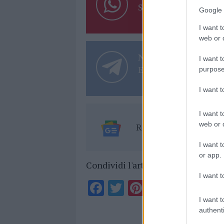
Su WhatsApp al nume
Google 
I want t
web or d
Notizie in tempo r
I want t
Entra nel canale tele
purpose
I want 
I want t
web or d
Ricevi le nostre ult
I want t
or app.
Condividi l'articolo
I want t
F
T
Pi
W
S
a
w
n
h
h
I want t
authenti
ce
it
te
at
a
Articolo prece