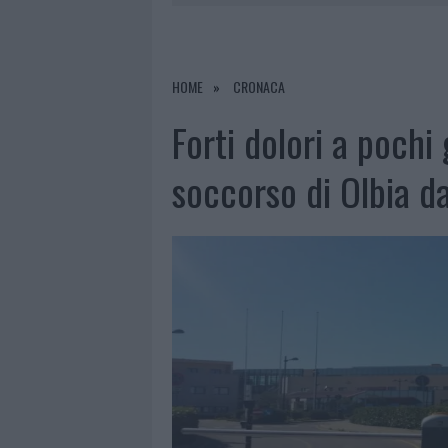
7 AGOSTO 2026
|
PAUSA CAFFÈ IMPECCABILE: COME 
7 AGOSTO 2026
|
MONTE PINO, LA FINE DI UN LUN
7 AGOSTO 2026
|
RAID NELLE CAMPAGNE DI BERCHI
HOME
CRONACA
7 AGOSTO 2026
|
CALANGIANUS, DOPO LE POLEMIC
Forti dolori a pochi 
soccorso di Olbia d