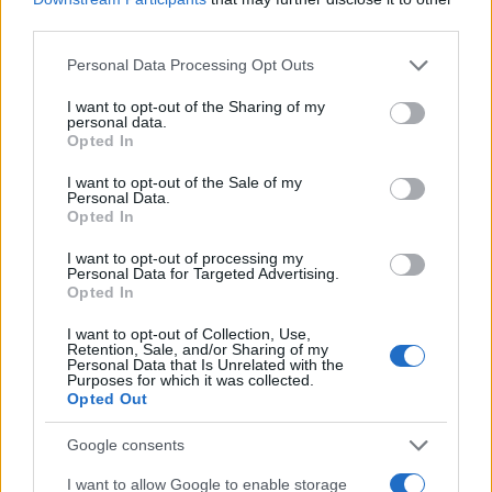
third parties.
NECROLOGIE
Please note that this website/app uses one or more Google
Personal Data Processing Opt Outs
services and may gather and store information including but
Mario Malu
not limited to your visit or usage behaviour. You may click to
I want to opt-out of the Sharing of my
personal data.
grant or deny consent to Google and its third-party tags to
Opted In
use your data for below specified purposes in below Google
consent section.
I want to opt-out of the Sale of my
Paolo Pinna
Personal Data.
Opted In
I want to opt-out of processing my
Personal Data for Targeted Advertising.
Martina Agostina Diturco
Opted In
I want to opt-out of Collection, Use,
Retention, Sale, and/or Sharing of my
Personal Data that Is Unrelated with the
I nostri cari
Purposes for which it was collected.
Opted Out
Google consents
I nostri cari
I want to allow Google to enable storage