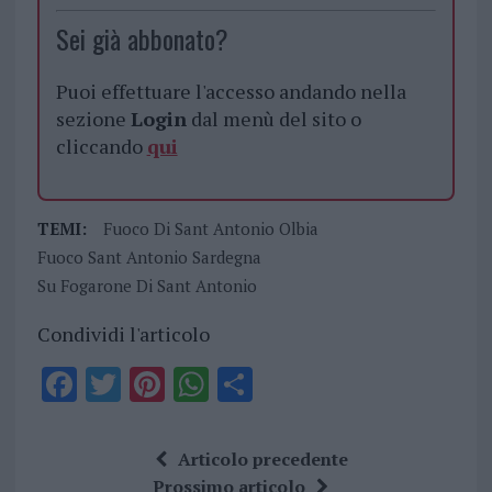
Sei già abbonato?
Puoi effettuare l'accesso andando nella
sezione
Login
dal menù del sito o
cliccando
qui
TEMI:
Fuoco Di Sant Antonio Olbia
Fuoco Sant Antonio Sardegna
Su Fogarone Di Sant Antonio
Condividi l'articolo
F
T
Pi
W
S
a
w
n
h
h
ce
it
te
at
a
Articolo precedente
b
te
re
s
re
Prossimo articolo