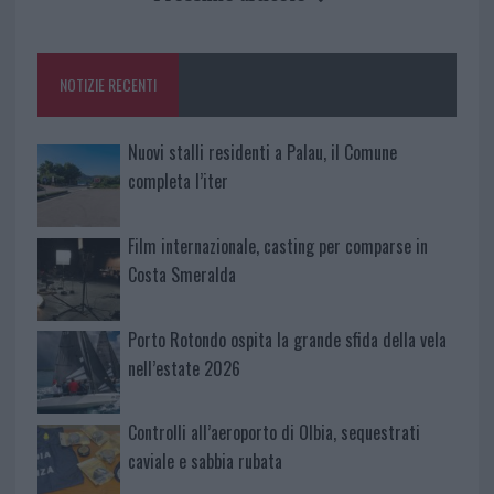
o
r
st
A
o
p
NOTIZIE RECENTI
k
p
Nuovi stalli residenti a Palau, il Comune
completa l’iter
Film internazionale, casting per comparse in
Costa Smeralda
Porto Rotondo ospita la grande sfida della vela
nell’estate 2026
Controlli all’aeroporto di Olbia, sequestrati
caviale e sabbia rubata