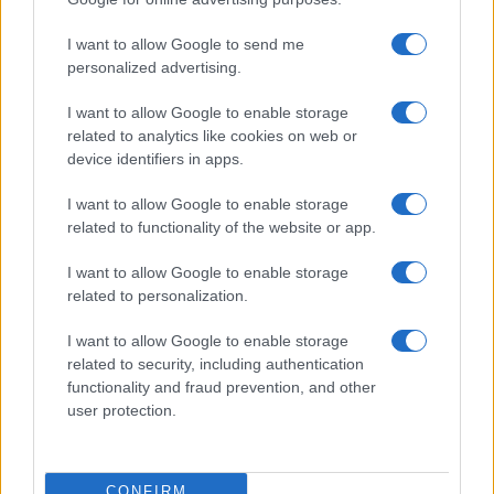
I want to allow Google to send me
personalized advertising.
I want to allow Google to enable storage
related to analytics like cookies on web or
Invia un Comunicato Stampa
|
Pubblicità
|
Segnala
device identifiers in apps.
I want to allow Google to enable storage
related to functionality of the website or app.
I want to allow Google to enable storage
Vuoi rimanere sempre aggiornato?
related to personalization.
Iscriviti alla newsletter di Gallura Oggi e ricevi le nostre
I want to allow Google to enable storage
email periodiche contenenti le ultime notizie pubblicate
related to security, including authentication
sul sito web!
functionality and fraud prevention, and other
*
campo obbligatorio
user protection.
*
Indirizzo email
CONFIRM