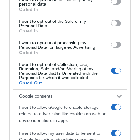
personal data.
grant or deny consent to Google and its third-party tags to
Opted In
use your data for below specified purposes in below Google
consent section.
Martina Agostina Diturco
I want to opt-out of the Sale of my
Personal Data.
Opted In
I want to opt-out of processing my
I nostri cari
Personal Data for Targeted Advertising.
Opted In
I want to opt-out of Collection, Use,
Retention, Sale, and/or Sharing of my
I nostri cari
Personal Data that Is Unrelated with the
Purposes for which it was collected.
Opted Out
Google consents
I nostri cari
I want to allow Google to enable storage
related to advertising like cookies on web or
device identifiers in apps.
Giovannimaria Cabras
I want to allow my user data to be sent to
Google for online advertising purposes.