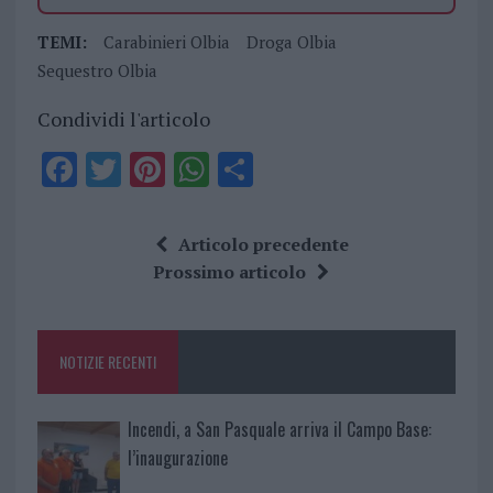
TEMI:
Carabinieri Olbia
Droga Olbia
Sequestro Olbia
Condividi l'articolo
F
T
Pi
W
S
a
w
n
h
h
ce
it
te
at
a
Articolo precedente
b
te
re
s
re
Prossimo articolo
o
r
st
A
o
p
NOTIZIE RECENTI
k
p
Incendi, a San Pasquale arriva il Campo Base:
l’inaugurazione