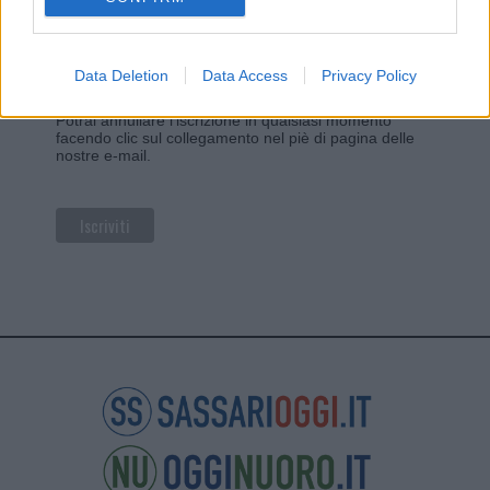
Privacy
Utilizziamo Mailchimp come piattaforma di
marketing. Iscrivendoti alla newsletter accetti che le
tue informazioni siano trasferite a Mailchimp per
Data Deletion
Data Access
Privacy Policy
l'elaborazione.
Leggi qui l'informativa sulla privacy
di Mailchimp
.
Potrai annullare l'iscrizione in qualsiasi momento
facendo clic sul collegamento nel piè di pagina delle
nostre e-mail.