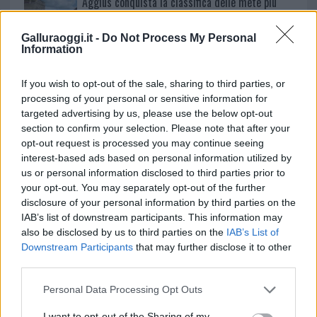
Aggius conquista la classifica delle mete più
amate dell’estate 2026
Galluraoggi.it -
Do Not Process My Personal
Information
If you wish to opt-out of the sale, sharing to third parties, or
processing of your personal or sensitive information for
targeted advertising by us, please use the below opt-out
section to confirm your selection. Please note that after your
opt-out request is processed you may continue seeing
interest-based ads based on personal information utilized by
us or personal information disclosed to third parties prior to
your opt-out. You may separately opt-out of the further
NECROLOGIE
disclosure of your personal information by third parties on the
IAB’s list of downstream participants. This information may
also be disclosed by us to third parties on the
IAB’s List of
Mario Malu
Downstream Participants
that may further disclose it to other
third parties.
Please note that this website/app uses one or more Google
Personal Data Processing Opt Outs
services and may gather and store information including but
Paolo Pinna
not limited to your visit or usage behaviour. You may click to
I want to opt-out of the Sharing of my