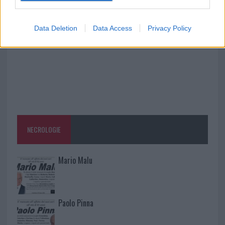
Festival al Romazzino
Data Deletion
Data Access
Privacy Policy
NECROLOGIE
Mario Malu
Paolo Pinna