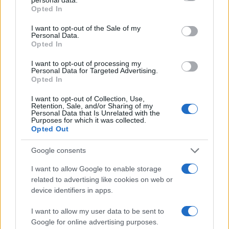
da
Google News
grant or deny consent to Google and its third-party tags to
Opted In
use your data for below specified purposes in below Google
consent section.
I want to opt-out of the Sale of my
Personal Data.
Condividi l'articolo
Opted In
F
T
Pi
W
S
I want to opt-out of processing my
Personal Data for Targeted Advertising.
a
w
n
h
h
Opted In
ce
it
te
at
a
I want to opt-out of Collection, Use,
Articolo precedente
Retention, Sale, and/or Sharing of my
b
te
re
s
re
Prossimo articolo
Personal Data that Is Unrelated with the
Purposes for which it was collected.
o
r
st
A
Opted Out
o
p
Google consents
NOTIZIE RECENTI
k
p
I want to allow Google to enable storage
related to advertising like cookies on web or
Soccorso tra i mega yacht sulla spiaggia di La
device identifiers in apps.
Maddalena: cosa è successo
I want to allow my user data to be sent to
Google for online advertising purposes.