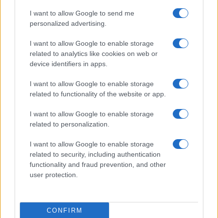
Scontro Misericordia-Comune: Oltre le Bocche
attacca la sindaca
I want to allow Google to send me
personalized advertising.
Salvini contestato a L’Agnata, il ministro
I want to allow Google to enable storage
interviene: “Amo De Andrè che democrazia è?”
related to analytics like cookies on web or
device identifiers in apps.
Porto Taverna, strage di pesci nello stagno:
I want to allow Google to enable storage
scattano le prime bonifiche
related to functionality of the website or app.
I want to allow Google to enable storage
Olbia, stretta sulla sicurezza per il Red Valley
related to personalization.
2026: tutti i divieti
I want to allow Google to enable storage
related to security, including authentication
Santa Teresa Gallura, nuove regole per la
functionality and fraud prevention, and other
user protection.
raccolta differenziata
Robbie Williams incanta il gala del Big Art
CONFIRM