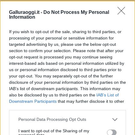
TEMI:
Radio Internazionale Costa Smeralda
Galluraoggi.it -
Do Not Process My Personal
Notizie in tempo reale?
Information
Entra nel canale telegram di
If you wish to opt-out of the sale, sharing to third parties, or
GalluraOggi.it
processing of your personal or sensitive information for
targeted advertising by us, please use the below opt-out
section to confirm your selection. Please note that after your
opt-out request is processed you may continue seeing
Inviaci le tue segnalazioni,
interest-based ads based on personal information utilized by
i tuoi video e le tue foto
us or personal information disclosed to third parties prior to
your opt-out. You may separately opt-out of the further
Su WhatsApp al numero +39
disclosure of your personal information by third parties on the
345 356 7512
IAB’s list of downstream participants. This information may
also be disclosed by us to third parties on the
IAB’s List of
Downstream Participants
that may further disclose it to other
third parties.
Please note that this website/app uses one or more Google
Ricevi le nostre ultime news
Personal Data Processing Opt Outs
services and may gather and store information including but
not limited to your visit or usage behaviour. You may click to
I want to opt-out of the Sharing of my
personal data.