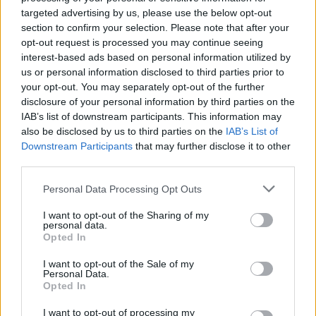
o
p
targeted advertising by us, please use the below opt-out
section to confirm your selection. Please note that after your
NOTIZIE RECENTI
k
p
opt-out request is processed you may continue seeing
interest-based ads based on personal information utilized by
us or personal information disclosed to third parties prior to
Olbia, le previsioni meteo per lunedì 10 agosto
your opt-out. You may separately opt-out of the further
2026
disclosure of your personal information by third parties on the
IAB’s list of downstream participants. This information may
also be disclosed by us to third parties on the
IAB’s List of
Le ultime offerte di lavoro a Olbia e in Gallura
Downstream Participants
that may further disclose it to other
third parties.
Please note that this website/app uses one or more Google
Personal Data Processing Opt Outs
Cumuli di rifiuti a Santa Teresa Gallura, la
services and may gather and store information including but
segnalazione dei residenti
not limited to your visit or usage behaviour. You may click to
I want to opt-out of the Sharing of my
personal data.
grant or deny consent to Google and its third-party tags to
Opted In
use your data for below specified purposes in below Google
Incendi in Gallura, devastati un chiosco e due
consent section.
I want to opt-out of the Sale of my
furgoni: le indagini
Personal Data.
Opted In
Cannigione celebra la cultura gallurese con il
I want to opt-out of processing my