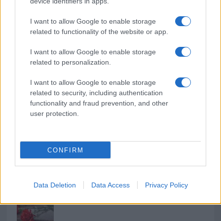
NECROLOGIE
device identifiers in apps.
I want to allow Google to enable storage
Mario Malu
related to functionality of the website or app.
I want to allow Google to enable storage
related to personalization.
Paolo Pinna
I want to allow Google to enable storage
related to security, including authentication
functionality and fraud prevention, and other
Martina Agostina Diturco
user protection.
CONFIRM
I nostri cari
Data Deletion
Data Access
Privacy Policy
I nostri cari