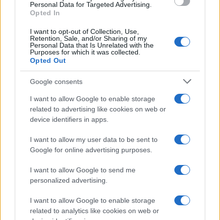
Personal Data for Targeted Advertising.
“Poker letterario”
Opted In
I want to opt-out of Collection, Use,
Retention, Sale, and/or Sharing of my
È scontro tra Misericordia e Comune di Santa
Personal Data that Is Unrelated with the
Teresa Gallura
Purposes for which it was collected.
Opted Out
Controlli rafforzati in Costa Smeralda, 20
Google consents
arresti e 135 denunce
I want to allow Google to enable storage
related to advertising like cookies on web or
device identifiers in apps.
I want to allow my user data to be sent to
Google for online advertising purposes.
I want to allow Google to send me
personalized advertising.
I want to allow Google to enable storage
related to analytics like cookies on web or