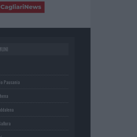
MUNI
io Pausania
chena
ddalena
Gallura