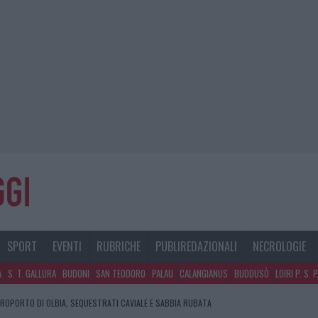
SPORT
EVENTI
RUBRICHE
PUBLIREDAZIONALI
NECROLOGIE
A
S. T. GALLURA
BUDONI
SAN TEODORO
PALAU
CALANGIANUS
BUDDUSÒ
LOIRI P. S. 
EROPORTO DI OLBIA, SEQUESTRATI CAVIALE E SABBIA RUBATA
E DI ESTETICA MEDICALE AVANZATA IN EUROPA: CLASSIFICA DEI 5 CENTRI DI