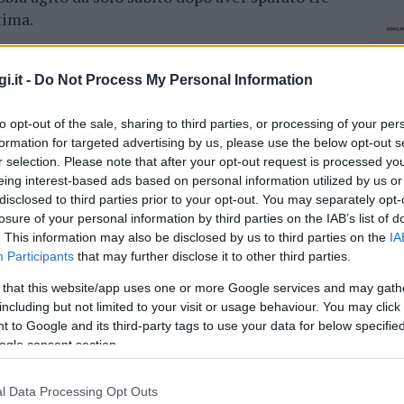
tima.
nzia Pinna, nuove tracce nell’auto di
i.it -
Do Not Process My Personal Information
to opt-out of the sale, sharing to third parties, or processing of your per
ano
della casa, apparentemente molto pesante,
formation for targeted advertising by us, please use the below opt-out s
e se possa essere stato trasportato da una sola
r selection. Please note that after your opt-out request is processed y
 per le posizioni dei due indagati per
eing interest-based ads based on personal information utilized by us or
i
e
Rosa Maria Elvo
. Non è escluso che a breve
disclosed to third parties prior to your opt-out. You may separately opt-
losure of your personal information by third parties on the IAB’s list of
tavolta con la presenza di Ragnedda.
. This information may also be disclosed by us to third parties on the
IA
Participants
that may further disclose it to other third parties.
Castelsardo per l’ultimo saluto a Cinzia
 that this website/app uses one or more Google services and may gath
including but not limited to your visit or usage behaviour. You may click 
 to Google and its third-party tags to use your data for below specifi
fondamentali: i pantaloni di Cinzia, che
ogle consent section.
liati durante il trascinamento del corpo, e il
mpugnato, sempre secondo la sua versione.
l Data Processing Opt Outs
NEC
i stanno esaminando
i tabulati telefonici
e