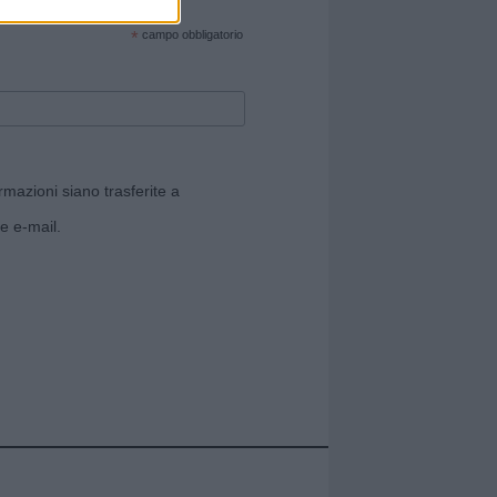
cate sul sito web!
*
campo obbligatorio
rmazioni siano trasferite a
e e-mail.