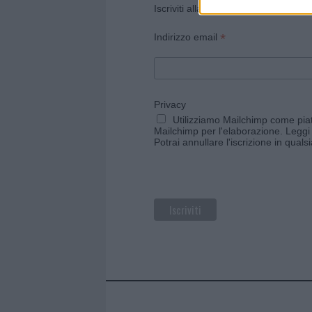
Iscriviti alla newsletter di Gallura O
*
Indirizzo email
Privacy
Utilizziamo Mailchimp come piatt
Mailchimp per l'elaborazione.
Leggi 
Potrai annullare l'iscrizione in qual