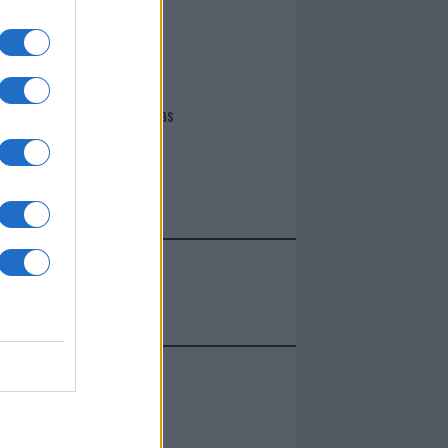
I nostri cari
Giovannimaria Cabras