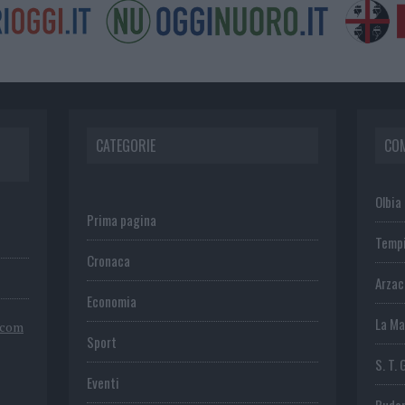
CATEGORIE
CO
Olbia
Prima pagina
Temp
Cronaca
Arza
Economia
La Ma
.com
Sport
S. T. 
Eventi