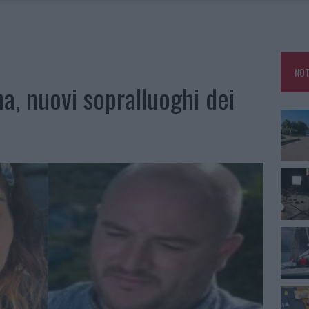
SER NON INVASIVI
U, IL COMUNE COMPLETA L’ITER
 PER COMPARSE IN COSTA SMERALDA
NOT
a, nuovi sopralluoghi dei
DE SFIDA DELLA VELA NELL’ESTATE 2026