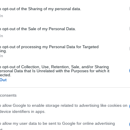
di cocaina legata all’imprenditore arzachenese,
o opt-out of the Sharing of my personal data.
la sera la droga sia stata messa a disposizione di
In
vidente malessere. L’inchiesta rimane aperta e
o opt-out of the Sale of my Personal Data.
In
azionali?
to opt-out of processing my Personal Data for Targeted
ing.
In
 mese
cliccando
qui
o opt-out of Collection, Use, Retention, Sale, and/or Sharing
ersonal Data that Is Unrelated with the Purposes for which it
lected.
Out
do nella sezione
Login
dal menù del sito o
consents
o allow Google to enable storage related to advertising like cookies on
evice identifiers in apps.
dda
Luca Franciosi
Notizie Palau
o allow my user data to be sent to Google for online advertising
Rosa Maria Elvo
s.