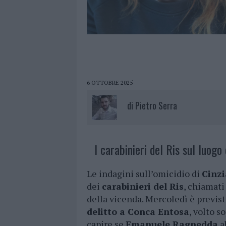
6 OTTOBRE 2025
di
Pietro Serra
I carabinieri del Ris sul luogo 
Le indagini sull’omicidio di
Cinzi
dei
carabinieri del Ris
, chiamati
della vicenda. Mercoledì è previs
delitto a Conca Entosa
, volto s
capire se
Emanuele Ragnedda
ab