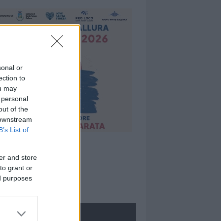
sonal or
ection to
ou may
 personal
out of the
 downstream
B’s List of
er and store
to grant or
ed purposes
ROLOGIE