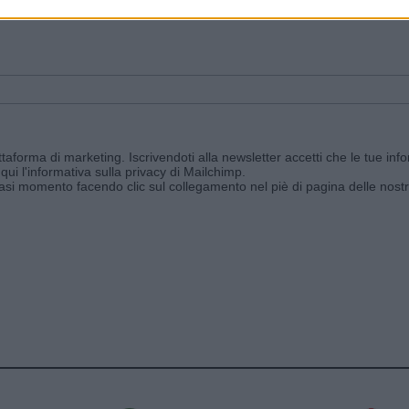
ggi e ricevi le nostre email periodiche contenenti le ultime notizie pubbli
aforma di marketing. Iscrivendoti alla newsletter accetti che le tue info
qui l'informativa sulla privacy di Mailchimp
.
siasi momento facendo clic sul collegamento nel piè di pagina delle nostr