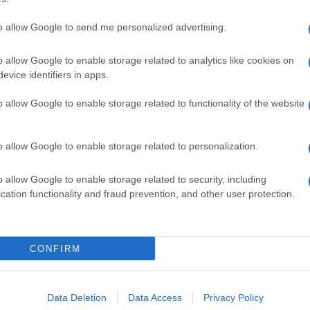
to allow Google to send me personalized advertising.
o allow Google to enable storage related to analytics like cookies on
evice identifiers in apps.
o allow Google to enable storage related to functionality of the website
dente
Prossimo articolo
o allow Google to enable storage related to personalization.
o allow Google to enable storage related to security, including
cation functionality and fraud prevention, and other user protection.
Invia un Comunicato Stampa
|
Pubblicità
|
Segnala
CONFIRM
iornato?
Data Deletion
Data Access
Privacy Policy