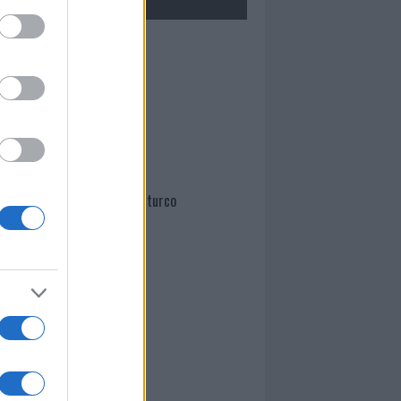
Mario Malu
Paolo Pinna
Martina Agostina Diturco
I nostri cari
I nostri cari