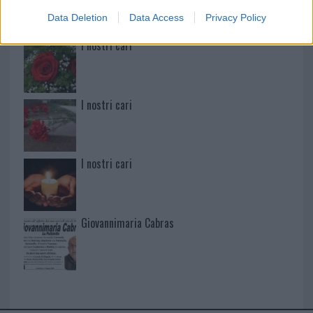
Data Deletion
Data Access
Privacy Policy
I nostri cari
I nostri cari
I nostri cari
Giovannimaria Cabras