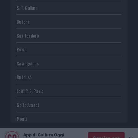
S. T. Gallura
Budoni
San Teodoro
Palau
Calangianus
Buddusò
Loiri P. S. Paolo
Golfo Aranci
Monti
Telti
App di Gallura Oggi