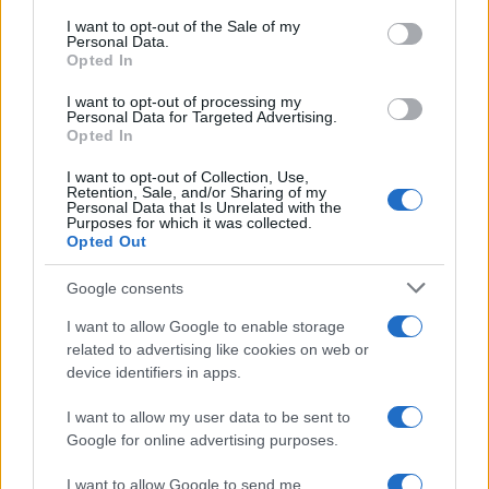
consent section.
Andrea Mura conquista Palau: grande
I want to opt-out of the Sale of my
Personal Data.
partecipazione per il suo racconto
Opted In
I want to opt-out of processing my
Calangianus, allarme sul centro accoglienza
Personal Data for Targeted Advertising.
Opted In
minori, Albieri: “Episodi gravissimi”
I want to opt-out of Collection, Use,
Retention, Sale, and/or Sharing of my
Personal Data that Is Unrelated with the
Gallura, finti clienti svuotano le suite: furto da
Purposes for which it was collected.
50mila nel resort
Opted Out
Google consents
Meteo Olbia 7 agosto, sole e caldo tornano
I want to allow Google to enable storage
protagonisti
related to advertising like cookies on web or
device identifiers in apps.
Test tunnel Olbia: rampe chiuse ancora fino a
I want to allow my user data to be sent to
fine agosto
Google for online advertising purposes.
I want to allow Google to send me