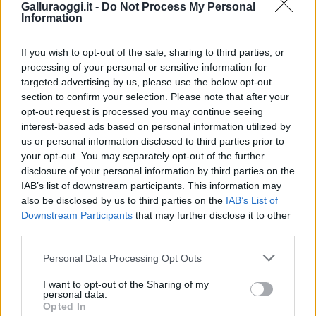
Galluraoggi.it -
Do Not Process My Personal
Condividi l'articolo
Information
F
T
Pi
W
S
If you wish to opt-out of the sale, sharing to third parties, or
a
w
n
h
h
processing of your personal or sensitive information for
targeted advertising by us, please use the below opt-out
ce
it
te
at
a
Articolo precedente
section to confirm your selection. Please note that after your
b
te
re
s
re
Prossimo articolo
opt-out request is processed you may continue seeing
interest-based ads based on personal information utilized by
o
r
st
A
us or personal information disclosed to third parties prior to
o
p
your opt-out. You may separately opt-out of the further
NOTIZIE RECENTI
disclosure of your personal information by third parties on the
k
p
IAB’s list of downstream participants. This information may
also be disclosed by us to third parties on the
IAB’s List of
Migliori cliniche di estetica medicale avanzata
Downstream Participants
that may further disclose it to other
in Europa: classifica dei 5 centri di riferimento
third parties.
pe…
Please note that this website/app uses one or more Google
Personal Data Processing Opt Outs
services and may gather and store information including but
Incendi, a San Pasquale arriva il Campo Base:
not limited to your visit or usage behaviour. You may click to
I want to opt-out of the Sharing of my
l’inaugurazione
personal data.
grant or deny consent to Google and its third-party tags to
Opted In
use your data for below specified purposes in below Google