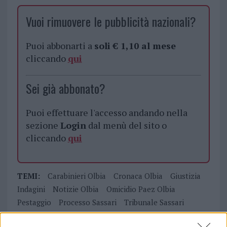
Vuoi rimuovere le pubblicità nazionali?
Puoi abbonarti a
soli € 1,10 al mese
cliccando
qui
Sei già abbonato?
Puoi effettuare l'accesso andando nella
sezione
Login
dal menù del sito o
cliccando
qui
TEMI:
Carabinieri Olbia
Cronaca Olbia
Giustizia
Indagini
Notizie Olbia
Omicidio Paez Olbia
Pestaggio
Processo Sassari
Tribunale Sassari
Videosorveglianza