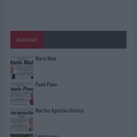
NECROLOGIE
Mario Malu
Paolo Pinna
Martina Agostina Diturco
I nostri cari