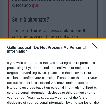
cliccando
qui
Sei già abbonato?
Puoi effettuare l'accesso andando nella
sezione
Login
dal menù del sito o
cliccando
qui
Galluraoggi.it -
Do Not Process My Personal
Information
TEMI:
Fiamme Sardegna
Fuoco Sardegna
If you wish to opt-out of the sale, sharing to third parties, or
Incendi Sardegna
Incendio Oristano
processing of your personal or sensitive information for
Onoranze Funebri Taffo
Taffo Funeral Services
targeted advertising by us, please use the below opt-out
section to confirm your selection. Please note that after your
Taffo Sardegna
opt-out request is processed you may continue seeing
interest-based ads based on personal information utilized by
Inviaci le tue segnalazioni,
us or personal information disclosed to third parties prior to
i tuoi video e le tue foto
your opt-out. You may separately opt-out of the further
Su WhatsApp al numero +39
disclosure of your personal information by third parties on the