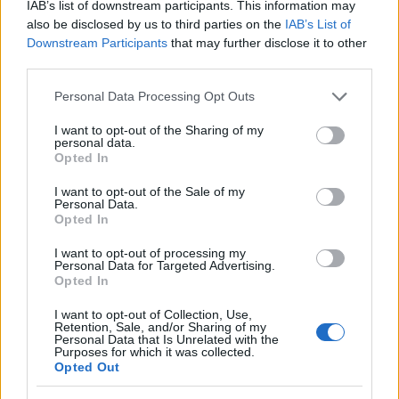
345 356 7512
IAB’s list of downstream participants. This information may
also be disclosed by us to third parties on the
IAB’s List of
Downstream Participants
that may further disclose it to other
third parties.
Notizie in tempo reale?
Please note that this website/app uses one or more Google
Personal Data Processing Opt Outs
services and may gather and store information including but
Entra nel canale telegram di
not limited to your visit or usage behaviour. You may click to
I want to opt-out of the Sharing of my
GalluraOggi.it
personal data.
grant or deny consent to Google and its third-party tags to
Opted In
use your data for below specified purposes in below Google
consent section.
I want to opt-out of the Sale of my
Personal Data.
Opted In
Ricevi le nostre ultime news
I want to opt-out of processing my
Personal Data for Targeted Advertising.
Opted In
da
Google News
I want to opt-out of Collection, Use,
Retention, Sale, and/or Sharing of my
Personal Data that Is Unrelated with the
Purposes for which it was collected.
Condividi l'articolo
Opted Out
F
T
Pi
W
S