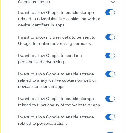
Google consents
a
w
n
h
h
I want to allow Google to enable storage
ce
it
te
at
a
related to advertising like cookies on web or
Articolo precedente
b
te
re
s
re
device identifiers in apps.
Prossimo articolo
o
r
st
A
I want to allow my user data to be sent to
Google for online advertising purposes.
o
p
NOTIZIE RECENTI
k
p
I want to allow Google to send me
personalized advertising.
Michelle Hunziker in Gallura, bella anche dal
I want to allow Google to enable storage
vivo: un amico vip svela come fa
related to analytics like cookies on web or
device identifiers in apps.
Calangianus, dopo le polemiche il centro
I want to allow Google to enable storage
accoglienza minori chiude
related to functionality of the website or app.
I want to allow Google to enable storage
Olbia, divieto di sosta contro spaccio e degrado:
related to personalization.
esplode la protesta