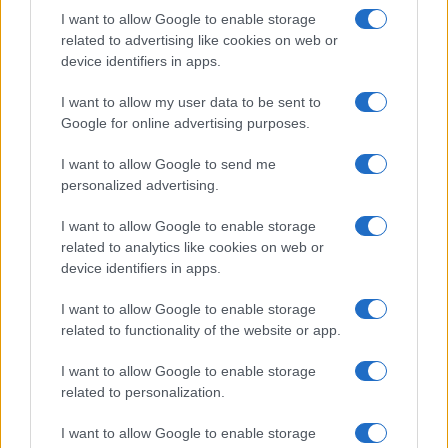
ce
it
te
at
a
I want to allow Google to enable storage
Articolo precedente
b
te
re
s
re
related to advertising like cookies on web or
Prossimo articolo
device identifiers in apps.
o
r
st
A
o
p
I want to allow my user data to be sent to
Google for online advertising purposes.
NOTIZIE RECENTI
k
p
I want to allow Google to send me
personalized advertising.
Sangue, musica e solidarietà con Avis Olbia al
Delta Center
I want to allow Google to enable storage
related to analytics like cookies on web or
device identifiers in apps.
Meteo Olbia 9 agosto, temperature in calo
I want to allow Google to enable storage
related to functionality of the website or app.
Salmo finisce in ospedale a Catania, ma il tour
I want to allow Google to enable storage
va avanti: “Sicilia, ci sono”
related to personalization.
I want to allow Google to enable storage
Jovanotti, Gabry Ponte e Alfa: Olbia ombelico del