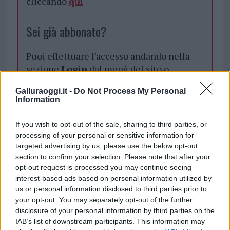
cliccando
qui
Sei già abbonato?
Puoi effettuare l'accesso andando nella
sezione
Login
dal menù del sito o
cliccando
qui
Galluraoggi.it -
Do Not Process My Personal
Information
TEMI:
Lancette Indietro
Notizie Sardegna
If you wish to opt-out of the sale, sharing to third parties, or
Ora Solare 2025
Ora Solare Sardegna
processing of your personal or sensitive information for
targeted advertising by us, please use the below opt-out
Rinto All’ora Solare
Torna L’ora Solare
section to confirm your selection. Please note that after your
opt-out request is processed you may continue seeing
Inviaci le tue segnalazioni,
interest-based ads based on personal information utilized by
i tuoi video e le tue foto
us or personal information disclosed to third parties prior to
Su WhatsApp al numero +39
your opt-out. You may separately opt-out of the further
345 356 7512
disclosure of your personal information by third parties on the
IAB’s list of downstream participants. This information may