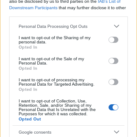
also be disclosed by us to third parties on the
IAB’s List of
Downstream Participants
that may further disclose it to other
third parties.
Notizie in tempo reale?
Please note that this website/app uses one or more Google
Entra nel canale telegram di
Personal Data Processing Opt Outs
services and may gather and store information including but
GalluraOggi.it
not limited to your visit or usage behaviour. You may click to
I want to opt-out of the Sharing of my
personal data.
grant or deny consent to Google and its third-party tags to
Opted In
use your data for below specified purposes in below Google
consent section.
I want to opt-out of the Sale of my
Personal Data.
Ricevi le nostre ultime news
Opted In
I want to opt-out of processing my
Personal Data for Targeted Advertising.
da
Google News
Opted In
I want to opt-out of Collection, Use,
Retention, Sale, and/or Sharing of my
Condividi l'articolo
Personal Data that Is Unrelated with the
Purposes for which it was collected.
Opted Out
F
T
Pi
W
S
a
w
n
h
h
Google consents