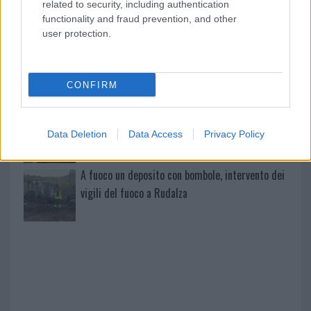
related to security, including authentication
mondo per una notte
functionality and fraud prevention, and other
user protection.
Giorgia Meloni a La Maddalena, la vicesindaco:
“Orgoglio e discrezione per visita privata̶…
CONFIRM
Incendio nella notte a Olbia, a fuoco due furgoni
Data Deletion
Data Access
Privacy Policy
A fuoco un deposito con bombole, intervento dei
vigili del fuoco a Rudalza