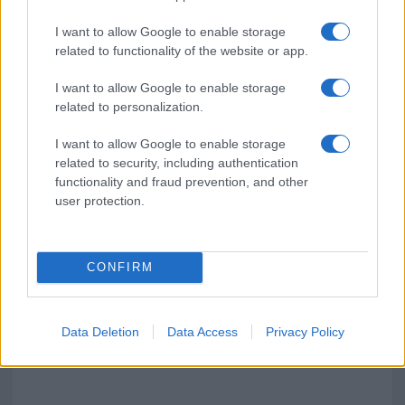
GalluraOggi.it
I want to allow Google to enable storage
related to functionality of the website or app.
I want to allow Google to enable storage
related to personalization.
Ricevi le nostre ultime news
I want to allow Google to enable storage
da
Google News
related to security, including authentication
functionality and fraud prevention, and other
user protection.
Condividi l'articolo
F
T
Pi
W
S
CONFIRM
a
w
n
h
h
ce
it
te
at
a
Data Deletion
Data Access
Privacy Policy
Articolo precedente
b
te
re
s
re
Prossimo articolo
o
r
st
A