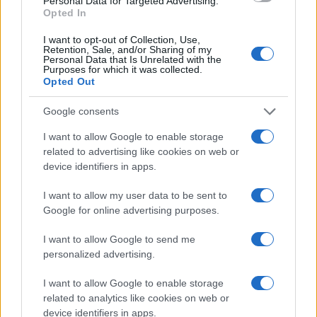
Personal Data for Targeted Advertising.
Sei già abbonato?
Opted In
I want to opt-out of Collection, Use,
Puoi effettuare l'accesso andando nella
Retention, Sale, and/or Sharing of my
sezione
Login
dal menù del sito o
Personal Data that Is Unrelated with the
Purposes for which it was collected.
cliccando
qui
Opted Out
Google consents
TEMI:
Giornata Della Memoria
Padru
I want to allow Google to enable storage
related to advertising like cookies on web or
Inviaci le tue segnalazioni,
device identifiers in apps.
i tuoi video e le tue foto
I want to allow my user data to be sent to
Su WhatsApp al numero +39
Google for online advertising purposes.
345 356 7512
I want to allow Google to send me
personalized advertising.
I want to allow Google to enable storage
Notizie in tempo reale?
related to analytics like cookies on web or
Entra nel canale telegram di
device identifiers in apps.