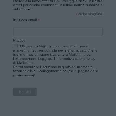
Iscriviti alla newsletter di Gallura Oggi e ricevi le nostre
email periodiche contenenti le ultime notizie pubblicate
sul sito web!
*
campo obbligatorio
*
Indirizzo email
Privacy
Utilizziamo Mailchimp come piattaforma di
marketing. Iscrivendoti alla newsletter accetti che le
tue informazioni siano trasferite a Mailchimp per
l'elaborazione.
Leggi qui l'informativa sulla privacy
di Mailchimp
.
Potrai annullare l'iscrizione in qualsiasi momento
facendo clic sul collegamento nel piè di pagina delle
nostre e-mail.