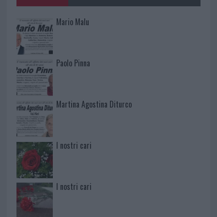
Mario Malu
Paolo Pinna
Martina Agostina Diturco
I nostri cari
I nostri cari