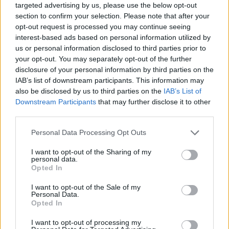
targeted advertising by us, please use the below opt-out
section to confirm your selection. Please note that after your
opt-out request is processed you may continue seeing
interest-based ads based on personal information utilized by
us or personal information disclosed to third parties prior to
your opt-out. You may separately opt-out of the further
disclosure of your personal information by third parties on the
IAB’s list of downstream participants. This information may
also be disclosed by us to third parties on the
IAB’s List of
Downstream Participants
that may further disclose it to other
third parties.
Please note that this website/app uses one or more Google
Personal Data Processing Opt Outs
services and may gather and store information including but
not limited to your visit or usage behaviour. You may click to
I want to opt-out of the Sharing of my
personal data.
grant or deny consent to Google and its third-party tags to
Vuoi rimuovere le pubblicità nazionali?
Opted In
use your data for below specified purposes in below Google
consent section.
I want to opt-out of the Sale of my
Puoi abbonarti a
soli € 1,10 al mese
Personal Data.
Opted In
cliccando
qui
I want to opt-out of processing my