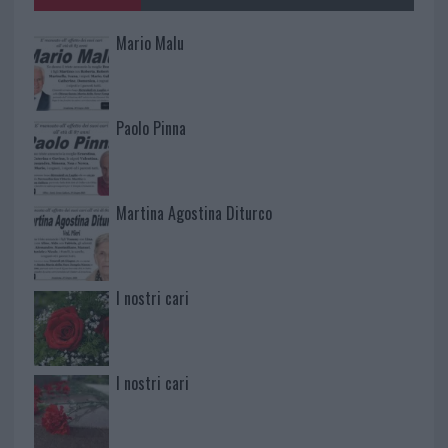
Mario Malu
Paolo Pinna
Martina Agostina Diturco
I nostri cari
I nostri cari