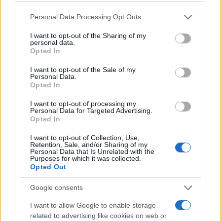
Puoi effettuare l'accesso andando nella
sezione
Login
dal menù del sito o
Please note that this website/app uses one or more Google
Personal Data Processing Opt Outs
services and may gather and store information including but
cliccando
qui
not limited to your visit or usage behaviour. You may click to
I want to opt-out of the Sharing of my
personal data.
grant or deny consent to Google and its third-party tags to
Opted In
use your data for below specified purposes in below Google
TEMI:
Collage
Notizie Olbia
Notizie Sardegna
consent section.
I want to opt-out of the Sale of my
Personal Data.
Paolo Masala
Paolo Masala Collage
Opted In
Paulizzio Masala
I want to opt-out of processing my
Personal Data for Targeted Advertising.
Notizie in tempo reale?
Opted In
Entra nel canale telegram di
GalluraOggi.it
I want to opt-out of Collection, Use,
Retention, Sale, and/or Sharing of my
Personal Data that Is Unrelated with the
Purposes for which it was collected.
Opted Out
Inviaci le tue segnalazioni,
Google consents
i tuoi video e le tue foto
I want to allow Google to enable storage
Su WhatsApp al numero +39
related to advertising like cookies on web or