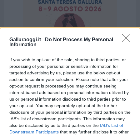
Galluraoggi.it -
Do Not Process My Personal
Information
If you wish to opt-out of the sale, sharing to third parties, or
processing of your personal or sensitive information for
targeted advertising by us, please use the below opt-out
section to confirm your selection. Please note that after your
Vuoi rimuovere le pubblicità nazionali?
opt-out request is processed you may continue seeing
interest-based ads based on personal information utilized by
us or personal information disclosed to third parties prior to
Puoi abbonarti a
soli € 1,10 al mese
your opt-out. You may separately opt-out of the further
cliccando
qui
disclosure of your personal information by third parties on the
IAB’s list of downstream participants. This information may
Sei già abbonato?
also be disclosed by us to third parties on the
IAB’s List of
Downstream Participants
that may further disclose it to other
third parties.