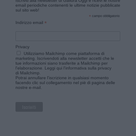
Iscriviti alla newsletter di Gallura Oggi e ricevi le nostre
email periodiche contenenti le ultime notizie pubblicate
sul sito web!
*
campo obbligatorio
*
Indirizzo email
Privacy
Utilizziamo Mailchimp come piattaforma di
marketing. Iscrivendoti alla newsletter accetti che le
tue informazioni siano trasferite a Mailchimp per
l'elaborazione.
Leggi qui l'informativa sulla privacy
di Mailchimp
.
Potrai annullare l'iscrizione in qualsiasi momento
facendo clic sul collegamento nel piè di pagina delle
nostre e-mail.