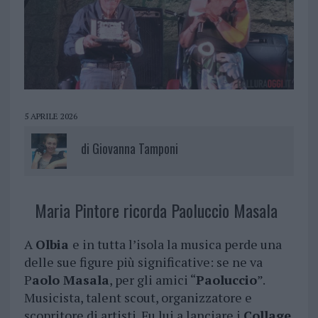
5 APRILE 2026
di
Giovanna Tamponi
Maria Pintore ricorda Paoluccio Masala
A
Olbia
e in tutta l’isola la musica perde una
delle sue figure più significative: se ne va
P
aolo Masala
, per gli amici “
Paoluccio
”.
Musicista, talent scout, organizzatore e
scopritore di artisti. Fu lui a lanciare i
Collage
,