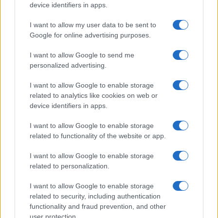
345 356 7512
device identifiers in apps.
I want to allow my user data to be sent to
Google for online advertising purposes.
I want to allow Google to send me
Ricevi le nostre ultime news
personalized advertising.
da
Google News
I want to allow Google to enable storage
related to analytics like cookies on web or
device identifiers in apps.
Condividi l'articolo
I want to allow Google to enable storage
related to functionality of the website or app.
F
T
Pi
W
S
a
w
n
h
h
I want to allow Google to enable storage
related to personalization.
ce
it
te
at
a
Articolo precedente
I want to allow Google to enable storage
b
te
re
s
re
Prossimo articolo
related to security, including authentication
o
r
st
A
functionality and fraud prevention, and other
user protection.