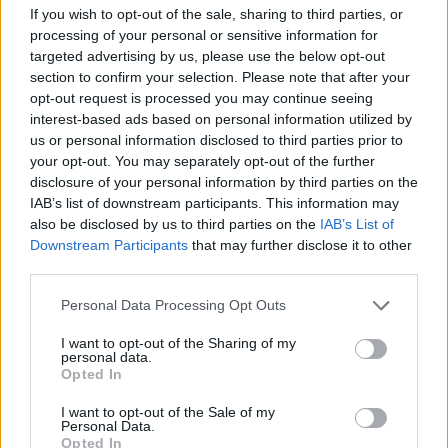
If you wish to opt-out of the sale, sharing to third parties, or
Puoi abbonarti a
soli € 1,10 al mese
processing of your personal or sensitive information for
cliccando
qui
targeted advertising by us, please use the below opt-out
section to confirm your selection. Please note that after your
Sei già abbonato?
opt-out request is processed you may continue seeing
interest-based ads based on personal information utilized by
us or personal information disclosed to third parties prior to
Puoi effettuare l'accesso andando nella
your opt-out. You may separately opt-out of the further
sezione
Login
dal menù del sito o
disclosure of your personal information by third parties on the
cliccando
qui
IAB’s list of downstream participants. This information may
also be disclosed by us to third parties on the
IAB’s List of
Downstream Participants
that may further disclose it to other
third parties.
TEMI:
Giovanni Boetti
Velapuliamo
Please note that this website/app uses one or more Google
Personal Data Processing Opt Outs
Inviaci le tue segnalazioni,
services and may gather and store information including but
not limited to your visit or usage behaviour. You may click to
I want to opt-out of the Sharing of my
i tuoi video e le tue foto
personal data.
grant or deny consent to Google and its third-party tags to
Su WhatsApp al numero +39
Opted In
use your data for below specified purposes in below Google
345 356 7512
consent section.
I want to opt-out of the Sale of my
Personal Data.
Opted In