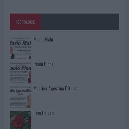
NECROLOGIE
Mario Malu
Paolo Pinna
Martina Agostina Diturco
I nostri cari