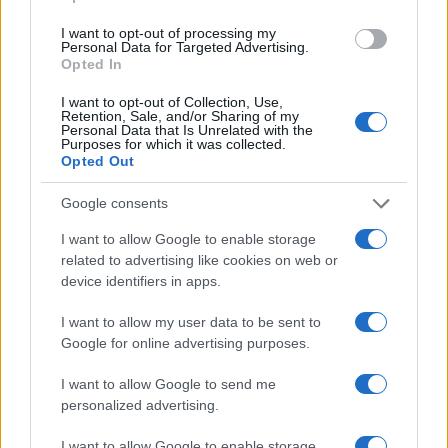
I want to opt-out of processing my
Personal Data for Targeted Advertising.
Notizie in tempo reale?
Opted In
Entra nel canale telegram di
GalluraOggi.it
I want to opt-out of Collection, Use,
Retention, Sale, and/or Sharing of my
Personal Data that Is Unrelated with the
Purposes for which it was collected.
Opted Out
Google consents
Ricevi le nostre ultime news
I want to allow Google to enable storage
related to advertising like cookies on web or
da
Google News
device identifiers in apps.
I want to allow my user data to be sent to
Google for online advertising purposes.
Condividi l'articolo
F
T
Pi
W
S
I want to allow Google to send me
personalized advertising.
a
w
n
h
h
I want to allow Google to enable storage