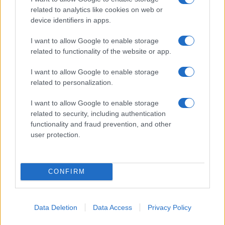
ce
it
te
at
a
Articolo precedente
related to analytics like cookies on web or
b
te
re
s
re
Prossimo articolo
device identifiers in apps.
o
r
st
A
I want to allow Google to enable storage
o
p
related to functionality of the website or app.
NOTIZIE RECENTI
k
p
I want to allow Google to enable storage
related to personalization.
Le previsioni meteo per il weekend a Olbia e in
Gallura
I want to allow Google to enable storage
related to security, including authentication
functionality and fraud prevention, and other
Michelle Hunziker in Gallura, bella anche dal
user protection.
vivo: un amico vip svela come fa
CONFIRM
Calangianus, dopo le polemiche il centro
accoglienza minori chiude
Data Deletion
Data Access
Privacy Policy
Olbia, divieto di sosta contro spaccio e degrado: