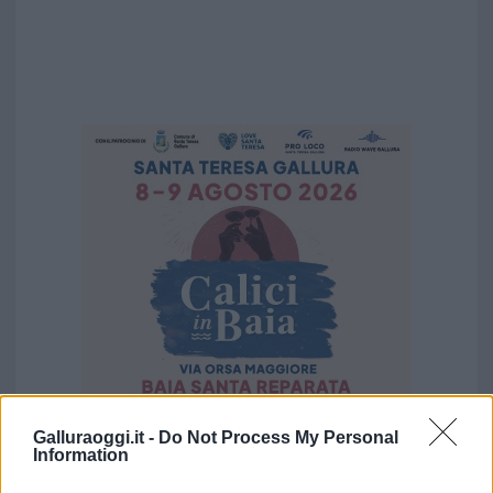
Galluraoggi.it -
Do Not Process My Personal
Vuoi rimuovere le pubblicità nazionali?
Information