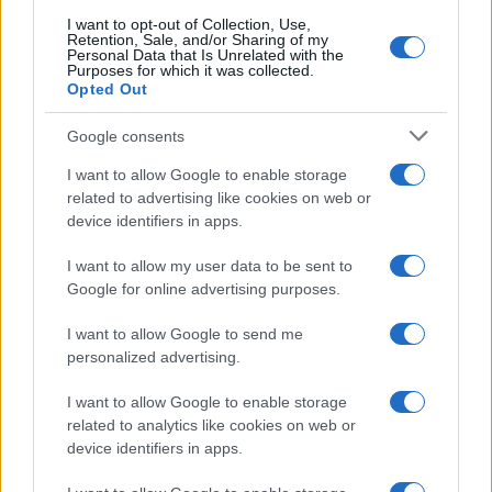
Robbie Williams incanta il gala del Big Art
I want to opt-out of Collection, Use,
Retention, Sale, and/or Sharing of my
Festival al Romazzino
Personal Data that Is Unrelated with the
Purposes for which it was collected.
Opted Out
Maxi piano tra Smeralda Holding e il Comune di
Google consents
Arzachena
I want to allow Google to enable storage
related to advertising like cookies on web or
Salvini al concerto per De Andrè, la nipote: “Mio
device identifiers in apps.
nonno gli avrebbe chiesto che cazzo ci faceva”
I want to allow my user data to be sent to
Google for online advertising purposes.
Stop ai cantieri privati a Olbia, nuove regole
anche a San Pantaleo
I want to allow Google to send me
personalized advertising.
Rapina a Porto Rotondo, due uomini fermati dai
I want to allow Google to enable storage
carabinieri
related to analytics like cookies on web or
device identifiers in apps.
Auto prende fuoco sulla strada statale 125 a