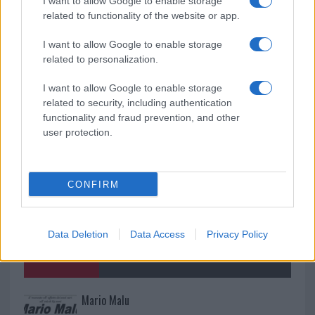
I want to allow Google to enable storage
Olbia, cosa è successo
related to functionality of the website or app.
I want to allow Google to enable storage
Incidente sulla 125 a Olbia, due auto coinvolte:
related to personalization.
danni ingenti
I want to allow Google to enable storage
related to security, including authentication
functionality and fraud prevention, and other
user protection.
CONFIRM
Data Deletion
Data Access
Privacy Policy
NECROLOGIE
Mario Malu