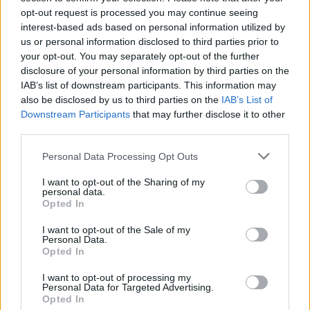
opt-out request is processed you may continue seeing
interest-based ads based on personal information utilized by
Ricevi le nostre ultime news
us or personal information disclosed to third parties prior to
your opt-out. You may separately opt-out of the further
disclosure of your personal information by third parties on the
da
Google News
IAB’s list of downstream participants. This information may
also be disclosed by us to third parties on the
IAB’s List of
Downstream Participants
that may further disclose it to other
Condividi l'articolo
third parties.
Please note that this website/app uses one or more Google
F
T
Pi
W
S
Personal Data Processing Opt Outs
services and may gather and store information including but
a
w
n
h
h
not limited to your visit or usage behaviour. You may click to
I want to opt-out of the Sharing of my
personal data.
grant or deny consent to Google and its third-party tags to
ce
it
te
at
a
Opted In
Articolo precedente
use your data for below specified purposes in below Google
b
te
re
s
re
Prossimo articolo
consent section.
I want to opt-out of the Sale of my
Personal Data.
o
r
st
A
Opted In
o
p
I want to opt-out of processing my
NOTIZIE RECENTI
k
p
Personal Data for Targeted Advertising.
Opted In