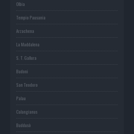
Olbia
Tempio Pausania
Arzachena
La Maddalena
S. T. Gallura
Budoni
San Teodoro
Palau
Calangianus
Buddusò