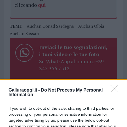
cliccando
qui
TEMI:
Auchan Conad Sardegna
Auchan Olbia
Auchan Sassari
Inviaci le tue segnalazioni,
i tuoi video e le tue foto
Su WhatsApp al numero +39
345 356 7512
Galluraoggi.it -
Do Not Process My Personal
Information
Notizie in tempo reale?
Entra nel canale telegram di
If you wish to opt-out of the sale, sharing to third parties, or
GalluraOggi.it
processing of your personal or sensitive information for
targeted advertising by us, please use the below opt-out
section to confirm your selection. Please note that after your