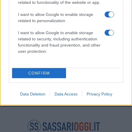
related to functionality of the website or app.
I want to allow Google to enable storage
Privacy
related to personalization.
Utilizziamo Mailchimp come piattaforma di
marketing. Iscrivendoti alla newsletter accetti che le
I want to allow Google to enable storage
tue informazioni siano trasferite a Mailchimp per
l'elaborazione.
Leggi qui l'informativa sulla privacy
related to security, including authentication
di Mailchimp
.
functionality and fraud prevention, and other
Potrai annullare l'iscrizione in qualsiasi momento
user protection.
facendo clic sul collegamento nel piè di pagina delle
nostre e-mail.
CONFIRM
Data Deletion
Data Access
Privacy Policy