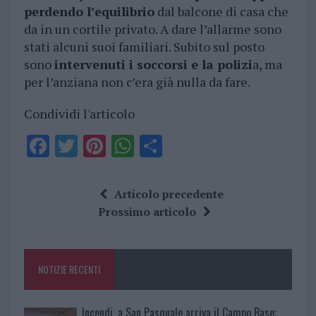
perdendo l’equilibrio
dal balcone di casa che
da in un cortile privato. A dare l’allarme sono
stati alcuni suoi familiari. Subito sul posto
sono
intervenuti i soccorsi e la polizi
a, ma
per l’anziana non c’era già nulla da fare.
Condividi l'articolo
F
T
Pi
W
S
a
w
n
h
h
ce
it
te
at
a
Articolo precedente
b
te
re
s
re
Prossimo articolo
o
r
st
A
o
p
NOTIZIE RECENTI
k
p
Incendi, a San Pasquale arriva il Campo Base: