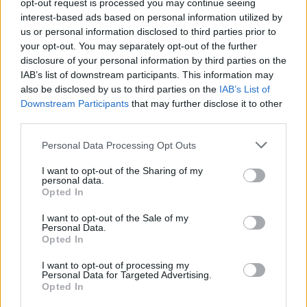
opt-out request is processed you may continue seeing
interest-based ads based on personal information utilized by
Paolo Pinna
us or personal information disclosed to third parties prior to
your opt-out. You may separately opt-out of the further
disclosure of your personal information by third parties on the
IAB’s list of downstream participants. This information may
Martina Agostina Diturco
also be disclosed by us to third parties on the
IAB’s List of
Downstream Participants
that may further disclose it to other
third parties.
I nostri cari
Please note that this website/app uses one or more Google
Personal Data Processing Opt Outs
services and may gather and store information including but
not limited to your visit or usage behaviour. You may click to
I want to opt-out of the Sharing of my
personal data.
grant or deny consent to Google and its third-party tags to
Opted In
I nostri cari
use your data for below specified purposes in below Google
consent section.
I want to opt-out of the Sale of my
Personal Data.
Opted In
I nostri cari
I want to opt-out of processing my
Personal Data for Targeted Advertising.
Opted In