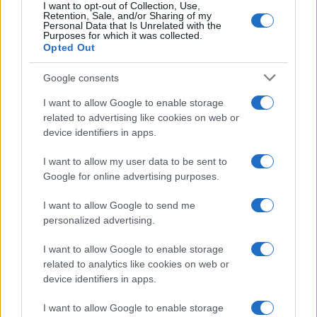
Giovannimaria Cabras
I want to opt-out of Collection, Use,
Retention, Sale, and/or Sharing of my
Personal Data that Is Unrelated with the
Purposes for which it was collected.
Opted Out
Google consents
I want to allow Google to enable storage
related to advertising like cookies on web or
Invia un Comunicato Stampa
|
Pubblicità
|
Segnala
device identifiers in apps.
I want to allow my user data to be sent to
Google for online advertising purposes.
I want to allow Google to send me
personalized advertising.
Vuoi rimanere sempre aggiornato?
I want to allow Google to enable storage
Iscriviti alla newsletter di Gallura Oggi e ricevi le nostre
email periodiche contenenti le ultime notizie pubblicate
related to analytics like cookies on web or
sul sito web!
device identifiers in apps.
*
campo obbligatorio
*
Indirizzo email
I want to allow Google to enable storage