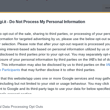
vita il golfarancino Tommy Di Chello e
i.it -
Do Not Process My Personal Information
li. Le indagini condotte dalla Guardia Costiera
sse alla guida dell’imbarcazione e non avesse
to opt-out of the sale, sharing to third parties, or processing of your per
I due pescatori sono morti sul colpo, mentre gli
formation for targeted advertising by us, please use the below opt-out s
rcazione a largo di La Maddalena
sono rimasti
r selection. Please note that after your opt-out request is processed y
i Tempio Pausania ha sequestrato il motoscafo e
eing interest-based ads based on personal information utilized by us or
 ricostruire l’accaduto.
disclosed to third parties prior to your opt-out. You may separately opt-
losure of your personal information by third parties on the IAB’s list of
. This information may also be disclosed by us to third parties on the
IA
azionali?
Participants
that may further disclose it to other third parties.
 that this website/app uses one or more Google services and may gath
 mese
cliccando
qui
including but not limited to your visit or usage behaviour. You may click 
 to Google and its third-party tags to use your data for below specifi
ogle consent section.
l Data Processing Opt Outs
do nella sezione
Login
dal menù del sito o
NEC