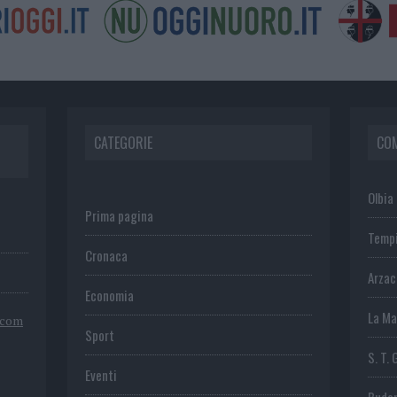
CATEGORIE
CO
Olbia
Prima pagina
Temp
Cronaca
Arza
Economia
La Ma
.com
Sport
S. T. 
Eventi