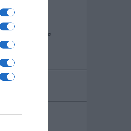
I nostri cari
Giovannimaria Cabras