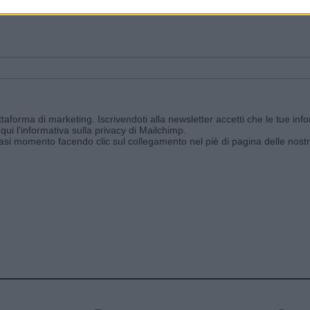
ggi e ricevi le nostre email periodiche contenenti le ultime notizie pubbli
aforma di marketing. Iscrivendoti alla newsletter accetti che le tue info
qui l'informativa sulla privacy di Mailchimp
.
siasi momento facendo clic sul collegamento nel piè di pagina delle nostr