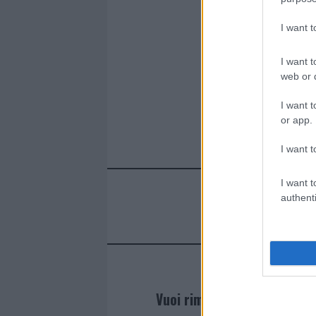
I want 
I want t
web or d
I want t
or app.
I want t
I want t
authenti
Vuoi rimanere sempre agg