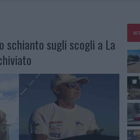
SER NON INVASIVI
U, IL COMUNE COMPLETA L’ITER
 PER COMPARSE IN COSTA SMERALDA
NOT
DE SFIDA DELLA VELA NELL’ESTATE 2026
o schianto sugli scogli a La
LBIA, SEQUESTRATI CAVIALE E SABBIA RUBATA
hiviato