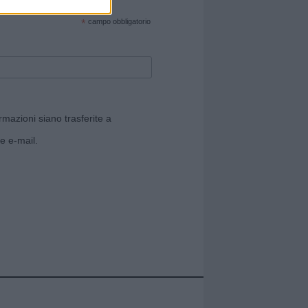
cate sul sito web!
*
campo obbligatorio
rmazioni siano trasferite a
e e-mail.