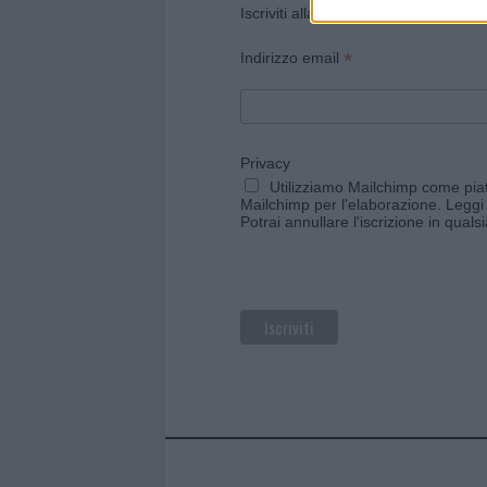
Iscriviti alla newsletter di Gallura O
*
Indirizzo email
Privacy
Utilizziamo Mailchimp come piatt
Mailchimp per l'elaborazione.
Leggi 
Potrai annullare l'iscrizione in qual