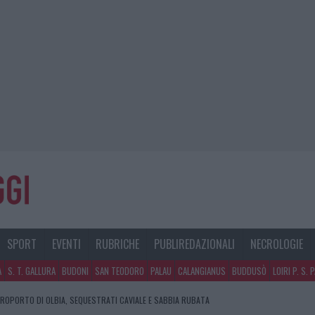
SPORT
EVENTI
RUBRICHE
PUBLIREDAZIONALI
NECROLOGIE
A
S. T. GALLURA
BUDONI
SAN TEODORO
PALAU
CALANGIANUS
BUDDUSÒ
LOIRI P. S. 
E DI ESTETICA MEDICALE AVANZATA IN EUROPA: CLASSIFICA DEI 5 CENTRI DI