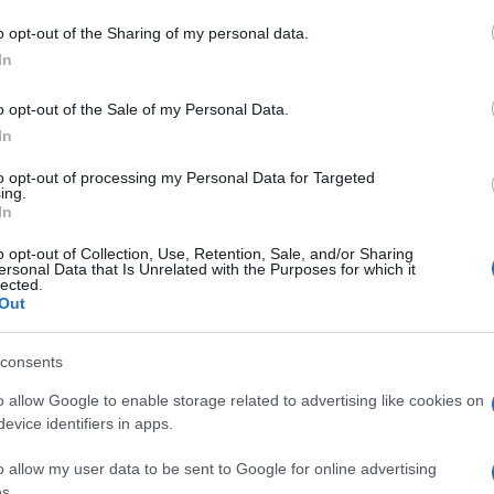
o opt-out of the Sharing of my personal data.
In
 La Maddalena
Notizie La Maddalena
o opt-out of the Sale of my Personal Data.
i Chello
In
to opt-out of processing my Personal Data for Targeted
ing.
In
o opt-out of Collection, Use, Retention, Sale, and/or Sharing
ersonal Data that Is Unrelated with the Purposes for which it
lected.
dente
Prossimo articolo
Out
consents
o allow Google to enable storage related to advertising like cookies on
evice identifiers in apps.
o allow my user data to be sent to Google for online advertising
s.