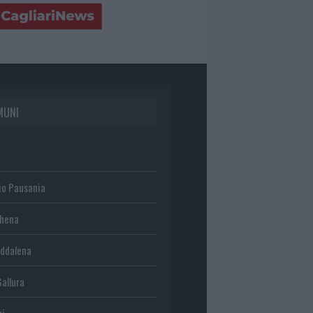
MUNI
io Pausania
chena
ddalena
Gallura