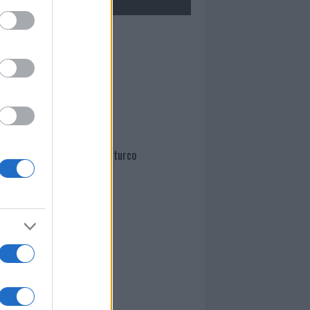
Mario Malu
Paolo Pinna
Martina Agostina Diturco
I nostri cari
I nostri cari