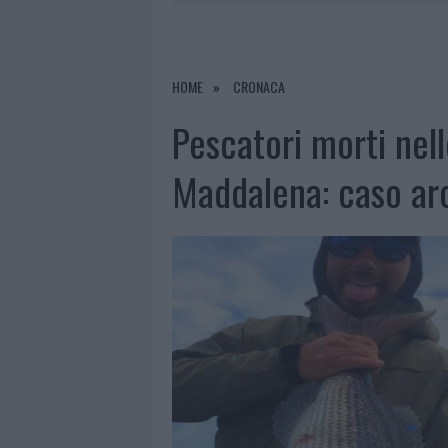
RIFERIMENTO PER I TRATTAMENTI LA
7 AGOSTO 2026
|
NUOVI STALLI RESIDENTI A PALA
7 AGOSTO 2026
|
FILM INTERNAZIONALE, CASTING
HOME
CRONACA
7 AGOSTO 2026
|
PORTO ROTONDO OSPITA LA GRAN
Pescatori morti nell
7 AGOSTO 2026
|
CONTROLLI ALL’AEROPORTO DI O
Maddalena: caso arc