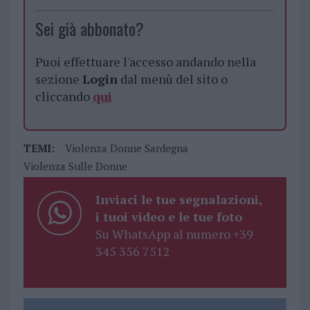
Sei già abbonato?
Puoi effettuare l'accesso andando nella
sezione
Login
dal menù del sito o
cliccando
qui
TEMI:
Violenza Donne Sardegna
Violenza Sulle Donne
Inviaci le tue segnalazioni,
i tuoi video e le tue foto
Su WhatsApp al numero +39
345 356 7512