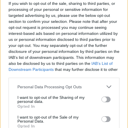
b
te
re
s
re
Prossimo articolo
If you wish to opt-out of the sale, sharing to third parties, or
o
r
st
A
processing of your personal or sensitive information for
targeted advertising by us, please use the below opt-out
o
p
section to confirm your selection. Please note that after your
NOTIZIE RECENTI
k
p
opt-out request is processed you may continue seeing
interest-based ads based on personal information utilized by
us or personal information disclosed to third parties prior to
“Sul filo del discorso”: sold out ad Olbia per il
your opt-out. You may separately opt-out of the further
reading su Atzeni
disclosure of your personal information by third parties on the
IAB’s list of downstream participants. This information may
also be disclosed by us to third parties on the
IAB’s List of
La Maddalena, festa per i 30 anni del Diving
Downstream Participants
that may further disclose it to other
center di Tegge
third parties.
Please note that this website/app uses one or more Google
Personal Data Processing Opt Outs
Esce di strada con l’auto ad Arzachena: ferito il
services and may gather and store information including but
conducente
not limited to your visit or usage behaviour. You may click to
I want to opt-out of the Sharing of my
personal data.
grant or deny consent to Google and its third-party tags to
Opted In
use your data for below specified purposes in below Google
Turiste si perdono a Tavolara: salvate dai vigili
consent section.
I want to opt-out of the Sale of my
del fuoco
Personal Data.
Opted In