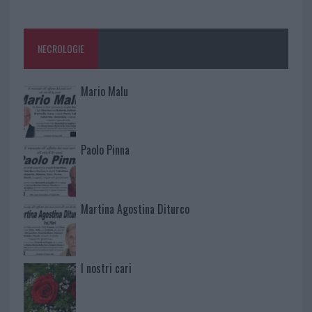
NECROLOGIE
Mario Malu
Paolo Pinna
Martina Agostina Diturco
I nostri cari