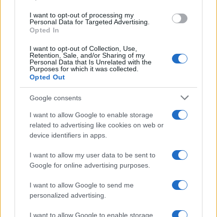
I want to opt-out of processing my
Meteo Olbia 6 agosto, migliora il tempo in
Personal Data for Targeted Advertising.
Gallura
Opted In
I want to opt-out of Collection, Use,
Retention, Sale, and/or Sharing of my
Incidente Olbia, poliziotto in vacanza salva 6
Personal Data that Is Unrelated with the
Purposes for which it was collected.
persone: due bimbi tra i feriti
Opted Out
Google consents
Red Valley Festival, musica no-stop a Olbia fino
alle 5
I want to allow Google to enable storage
related to advertising like cookies on web or
device identifiers in apps.
I want to allow my user data to be sent to
Google for online advertising purposes.
I want to allow Google to send me
personalized advertising.
I want to allow Google to enable storage