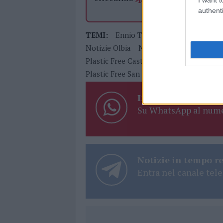
authenti
TEMI:
Ennio Tasciotti
Luca De Gaet
Notizie Olbia
Notizie San Teodoro
N
Plastic Free Castelsardo
Plastic Free O
Plastic Free San Teodoro
Plastic Free 
Inviaci le tue segna
Su WhatsApp al nume
Notizie in tempo r
Entra nel canale tele