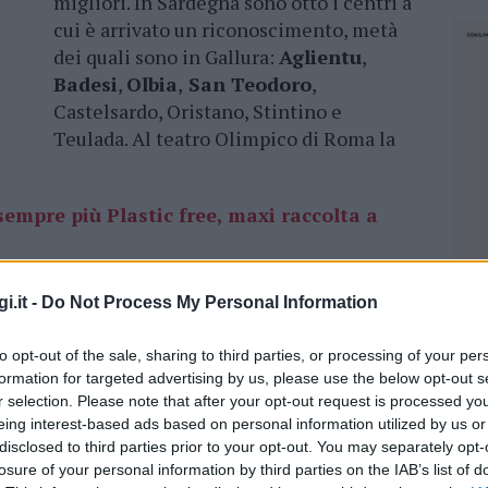
migliori. In Sardegna sono otto i centri a
cui è arrivato un riconoscimento, metà
dei quali sono in Gallura:
Aglientu
,
Badesi
,
Olbia
,
San Teodoro
,
Castelsardo, Oristano, Stintino e
Teulada. Al teatro Olimpico di Roma la
sempre più Plastic free, maxi raccolta a
muni col massimo riconoscimento delle “
tre
i.it -
Do Not Process My Personal Information
); Agropoli, Bacoli, Cesa e Pomigliano d’Arco
uzzo); Camporotondo Etneo (Sicilia); Castro
to opt-out of the sale, sharing to third parties, or processing of your per
formation for targeted advertising by us, please use the below opt-out s
); Termoli (Molise); Tortora (Calabria).
r selection. Please note that after your opt-out request is processed y
eing interest-based ads based on personal information utilized by us or
disclosed to third parties prior to your opt-out. You may separately opt-
losure of your personal information by third parties on the IAB’s list of
NEC