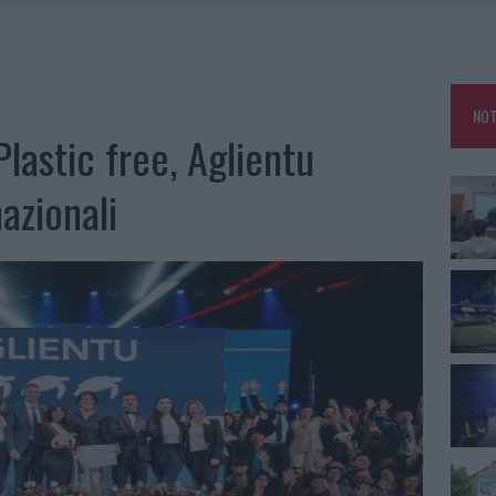
NCIALE AD ARZACHENA, UN FERITO
CON AVIS OLBIA AL DELTA CENTER
ATURE IN CALO
NOT
VINCIA GALLURA PER NUOVE AULE NELLE SCUOLE DI OLBIA
Plastic free, Aglientu
nazionali