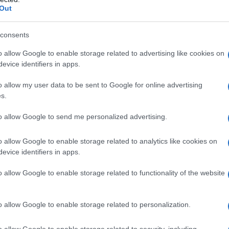
Out
e respirata
. Queste particelle possono
cellule e accumularsi in diversi organi. Tra
consents
che a differenza di altri organi come il fegato
Con i nostri progetti di ricerca vogliamo capire
o allow Google to enable storage related to advertising like cookies on
le nano e microplastiche e come proteggere le
evice identifiers in apps.
isibili”.
o allow my user data to be sent to Google for online advertising
s.
to allow Google to send me personalized advertising.
azionali?
o allow Google to enable storage related to analytics like cookies on
evice identifiers in apps.
 mese
cliccando
qui
o allow Google to enable storage related to functionality of the website
o allow Google to enable storage related to personalization.
do nella sezione
Login
dal menù del sito o
o allow Google to enable storage related to security, including