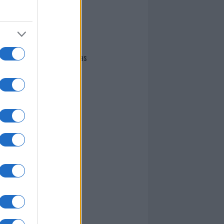
I nostri cari
Giovannimaria Cabras