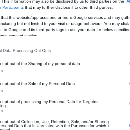
cita del 15% dei Comuni premiati, segno di una
. This information may also be disclosed by us to third parties on the
IA
 diffusa. Basti pensare che nel 2022 erano
Participants
that may further disclose it to other third parties.
– ha dichiarato
Luca De Gaetano
, fondatore e
 that this website/app uses one or more Google services and may gath
. Ma il dato più importante riguarda l’impatto
including but not limited to your visit or usage behaviour. You may click 
zie al sostegno delle amministrazioni e
 to Google and its third-party tags to use your data for below specifi
la volontari, siamo riusciti a rimuovere più di
ogle consent section.
ifiuti
dall’ambiente. Il valore più grande resta
 comunità locali: ispirare le persone a fare la
l Data Processing Opt Outs
hé piccoli gesti individuali, sommati tra loro,
o opt-out of the Sharing of my personal data.
reale nella tutela dell’ambiente e nella cura
In
o opt-out of the Sale of my Personal Data.
In
nuto anche
Ennio Tasciotti
, direttore
to opt-out of processing my Personal Data for Targeted
ing.
 professore ordinario e direttore dello
Human
In
an Raffaele di Roma, che ha illustrato i primi
all’associazione sulla presenza di micro e
o opt-out of Collection, Use, Retention, Sale, and/or Sharing
ersonal Data that Is Unrelated with the Purposes for which it
ano: “
Oltre il 90% della plastica che
lected.