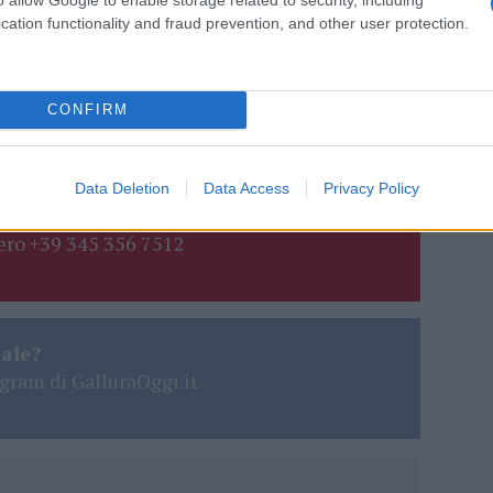
cation functionality and fraud prevention, and other user protection.
ano
Notizie Aglientu
Notizie Badesi
otizie Sardegna
Plastic Free Aglientu
CONFIRM
lbia
Plastic Free Oristano
Sardegna
Plastic Free Teulada
Data Deletion
Data Access
Privacy Policy
lazioni, i tuoi video e le tue foto
ro +39 345 356 7512
eale?
gram di GalluraOggi.it