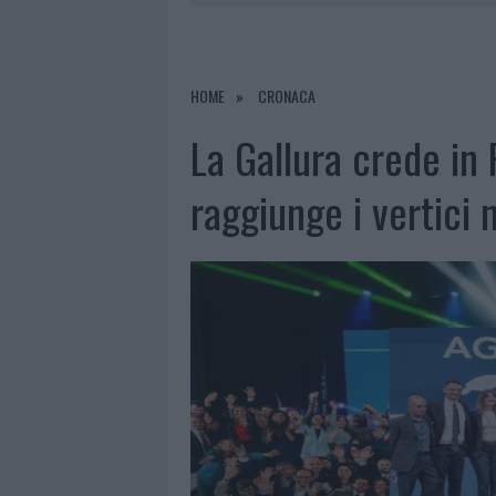
9 AGOSTO 2026
|
INCIDENTE SULLA STRADA PROVI
8 AGOSTO 2026
|
SANGUE, MUSICA E SOLIDARIETÀ 
8 AGOSTO 2026
|
METEO OLBIA 9 AGOSTO, TEMPER
HOME
CRONACA
9 AGOSTO 2026
|
TRE MILIONI DI EURO DALLA PRO
La Gallura crede in 
raggiunge i vertici 