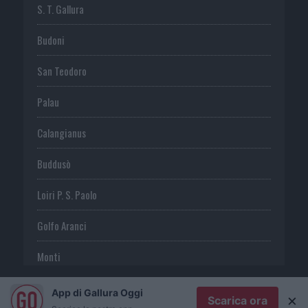
S. T. Gallura
Budoni
San Teodoro
Palau
Calangianus
Buddusò
Loiri P. S. Paolo
Golfo Aranci
Monti
Telti
App di Gallura Oggi
×
Scarica ora