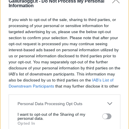
Galluraoggi.it -
Do Not Process My Personal
Calangianus, allarme sul centro accoglienza
Information
minori, Albieri: “Episodi gravissimi”
If you wish to opt-out of the sale, sharing to third parties, or
processing of your personal or sensitive information for
Gallura, finti clienti svuotano le suite: furto da
targeted advertising by us, please use the below opt-out
50mila nel resort
section to confirm your selection. Please note that after your
opt-out request is processed you may continue seeing
interest-based ads based on personal information utilized by
Meteo Olbia 7 agosto, sole e caldo tornano
us or personal information disclosed to third parties prior to
protagonisti
your opt-out. You may separately opt-out of the further
disclosure of your personal information by third parties on the
IAB’s list of downstream participants. This information may
Test tunnel Olbia: rampe chiuse ancora fino a
also be disclosed by us to third parties on the
IAB’s List of
fine agosto
Downstream Participants
that may further disclose it to other
third parties.
Aggius conquista la classifica delle mete più
Please note that this website/app uses one or more Google
Personal Data Processing Opt Outs
amate dell’estate 2026
services and may gather and store information including but
not limited to your visit or usage behaviour. You may click to
I want to opt-out of the Sharing of my
personal data.
grant or deny consent to Google and its third-party tags to
Opted In
use your data for below specified purposes in below Google