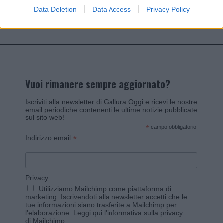
Data Deletion
Data Access
Privacy Policy
Invia un Comunicato Stampa
|
Pubblicità
|
Segnala
Vuoi rimanere sempre aggiornato?
Iscriviti alla newsletter di Gallura Oggi e ricevi le nostre
email periodiche contenenti le ultime notizie pubblicate
sul sito web!
*
campo obbligatorio
*
Indirizzo email
Privacy
Utilizziamo Mailchimp come piattaforma di
marketing. Iscrivendoti alla newsletter accetti che le
tue informazioni siano trasferite a Mailchimp per
l'elaborazione.
Leggi qui l'informativa sulla privacy
di Mailchimp
.