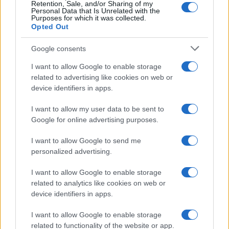
Ricevi le nostre ultime news
Retention, Sale, and/or Sharing of my
Personal Data that Is Unrelated with the
Purposes for which it was collected.
da
Google News
Opted Out
Google consents
Condividi l'articolo
I want to allow Google to enable storage
related to advertising like cookies on web or
F
T
Pi
W
S
device identifiers in apps.
a
w
n
h
h
I want to allow my user data to be sent to
ce
it
te
at
a
Google for online advertising purposes.
Articolo precedente
b
te
re
s
re
Prossimo articolo
I want to allow Google to send me
o
r
st
A
personalized advertising.
o
p
I want to allow Google to enable storage
NOTIZIE RECENTI
k
p
related to analytics like cookies on web or
device identifiers in apps.
Le previsioni meteo per il weekend a Olbia e in
I want to allow Google to enable storage
Gallura
related to functionality of the website or app.