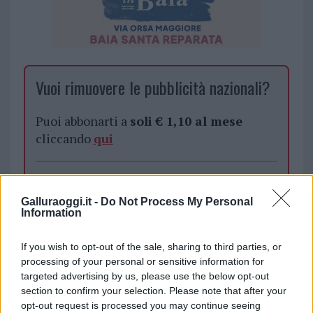
Vuoi rimuovere le pubblicità nazionali?
Puoi abbonarti a
soli € 1,10 al mese
cliccando
qui
Sei già abbonato?
Galluraoggi.it -
Do Not Process My Personal
Puoi effettuare l'accesso andando nella
Information
sezione
Login
dal menù del sito o
cliccando
qui
If you wish to opt-out of the sale, sharing to third parties, or
processing of your personal or sensitive information for
targeted advertising by us, please use the below opt-out
section to confirm your selection. Please note that after your
TEMI:
Amico Di Putin
Guardia Di Finanza
opt-out request is processed you may continue seeing