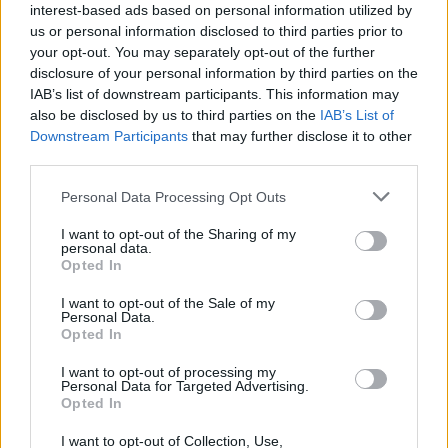
Notizie Arzachena
Notizie Porto Cervo
interest-based ads based on personal information utilized by
us or personal information disclosed to third parties prior to
Notizie Sardegna
Oleg Deripaska
Sanzioni Russia
your opt-out. You may separately opt-out of the further
Villa Walkirie
disclosure of your personal information by third parties on the
IAB’s list of downstream participants. This information may
Inviaci le tue segnalazioni,
also be disclosed by us to third parties on the
IAB’s List of
i tuoi video e le tue foto
Downstream Participants
that may further disclose it to other
Su WhatsApp al numero +39
third parties.
345 356 7512
Please note that this website/app uses one or more Google
Personal Data Processing Opt Outs
services and may gather and store information including but
not limited to your visit or usage behaviour. You may click to
I want to opt-out of the Sharing of my
personal data.
grant or deny consent to Google and its third-party tags to
Opted In
use your data for below specified purposes in below Google
Notizie in tempo reale?
consent section.
I want to opt-out of the Sale of my
Entra nel canale telegram di
Personal Data.
GalluraOggi.it
Opted In
I want to opt-out of processing my
Personal Data for Targeted Advertising.
Opted In
I want to opt-out of Collection, Use,