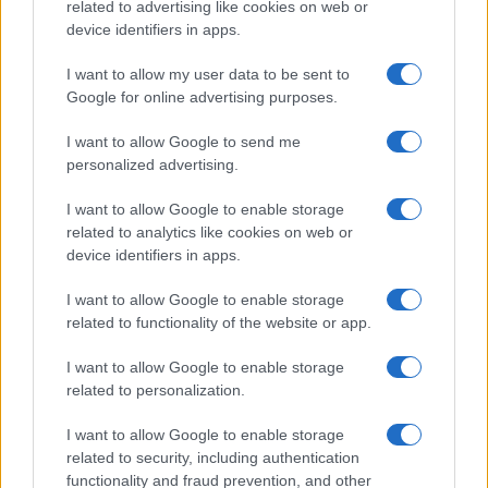
o
r
st
A
related to advertising like cookies on web or
device identifiers in apps.
o
p
NOTIZIE RECENTI
k
p
I want to allow my user data to be sent to
Google for online advertising purposes.
Le previsioni meteo per il weekend a Olbia e in
I want to allow Google to send me
Gallura
personalized advertising.
I want to allow Google to enable storage
Michelle Hunziker in Gallura, bella anche dal
related to analytics like cookies on web or
vivo: un amico vip svela come fa
device identifiers in apps.
I want to allow Google to enable storage
Calangianus, dopo le polemiche il centro
related to functionality of the website or app.
accoglienza minori chiude
I want to allow Google to enable storage
related to personalization.
Olbia, divieto di sosta contro spaccio e degrado:
I want to allow Google to enable storage
esplode la protesta
related to security, including authentication
functionality and fraud prevention, and other