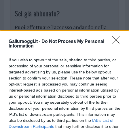
Sei già abbonato?
Puoi effettuare l'accesso andando nella
sezione
Login
dal menù del sito o
cliccando
qui
Galluraoggi.it -
Do Not Process My Personal
Information
If you wish to opt-out of the sale, sharing to third parties, or
TEMI:
Porto Ottiolu
processing of your personal or sensitive information for
targeted advertising by us, please use the below opt-out
Inviaci le tue segnalazioni,
section to confirm your selection. Please note that after your
i tuoi video e le tue foto
opt-out request is processed you may continue seeing
Su WhatsApp al numero +39
interest-based ads based on personal information utilized by
us or personal information disclosed to third parties prior to
345 356 7512
your opt-out. You may separately opt-out of the further
disclosure of your personal information by third parties on the
IAB’s list of downstream participants. This information may
also be disclosed by us to third parties on the
IAB’s List of
Notizie in tempo reale?
Downstream Participants
that may further disclose it to other