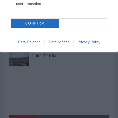
Pausa caffè impeccabile: come scegliere la
user protection.
soluzione ideale per la casa e l’ufficio
CONFIRM
Monte Pino, la fine di un lungo dolore: storia e
rinascita della strada che segnò la Gallura
Data Deletion
Data Access
Privacy Policy
Raid nelle campagne di Berchidda, rischio per
la rete elettrica