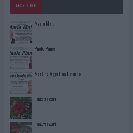
NECROLOGIE
Mario Malu
Paolo Pinna
Martina Agostina Diturco
I nostri cari
I nostri cari