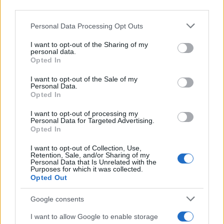
third parties.
Entra nel canale telegram di
GalluraOggi.it
Please note that this website/app uses one or more Google
Personal Data Processing Opt Outs
services and may gather and store information including but
not limited to your visit or usage behaviour. You may click to
I want to opt-out of the Sharing of my
personal data.
grant or deny consent to Google and its third-party tags to
Opted In
use your data for below specified purposes in below Google
consent section.
Ricevi le nostre ultime news
I want to opt-out of the Sale of my
Personal Data.
Opted In
da
Google News
I want to opt-out of processing my
Personal Data for Targeted Advertising.
Opted In
Condividi l'articolo
I want to opt-out of Collection, Use,
Retention, Sale, and/or Sharing of my
F
T
Pi
W
S
Personal Data that Is Unrelated with the
Purposes for which it was collected.
a
w
n
h
h
Opted Out
ce
it
te
at
a
Google consents
Articolo precedente
b
te
re
s
re
Prossimo articolo
I want to allow Google to enable storage