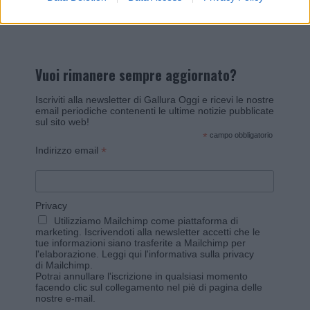
Vuoi rimanere sempre aggiornato?
Iscriviti alla newsletter di Gallura Oggi e ricevi le nostre
email periodiche contenenti le ultime notizie pubblicate
sul sito web!
*
campo obbligatorio
*
Indirizzo email
Privacy
Utilizziamo Mailchimp come piattaforma di
marketing. Iscrivendoti alla newsletter accetti che le
tue informazioni siano trasferite a Mailchimp per
l'elaborazione.
Leggi qui l'informativa sulla privacy
di Mailchimp
.
Potrai annullare l'iscrizione in qualsiasi momento
facendo clic sul collegamento nel piè di pagina delle
nostre e-mail.