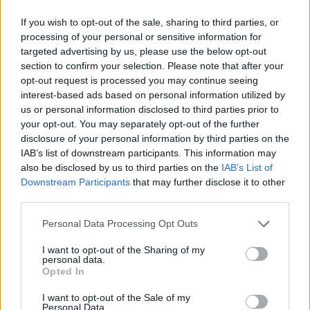
If you wish to opt-out of the sale, sharing to third parties, or
Gallura, finti clienti svuotano le suite: furto da
processing of your personal or sensitive information for
50mila nel resort
targeted advertising by us, please use the below opt-out
section to confirm your selection. Please note that after your
opt-out request is processed you may continue seeing
Meteo Olbia 7 agosto, sole e caldo tornano
interest-based ads based on personal information utilized by
protagonisti
us or personal information disclosed to third parties prior to
your opt-out. You may separately opt-out of the further
disclosure of your personal information by third parties on the
Test tunnel Olbia: rampe chiuse ancora fino a
IAB’s list of downstream participants. This information may
fine agosto
also be disclosed by us to third parties on the
IAB’s List of
Downstream Participants
that may further disclose it to other
third parties.
Aggius conquista la classifica delle mete più
amate dell’estate 2026
Please note that this website/app uses one or more Google
Personal Data Processing Opt Outs
services and may gather and store information including but
not limited to your visit or usage behaviour. You may click to
I want to opt-out of the Sharing of my
personal data.
grant or deny consent to Google and its third-party tags to
Opted In
use your data for below specified purposes in below Google
consent section.
I want to opt-out of the Sale of my
Personal Data.