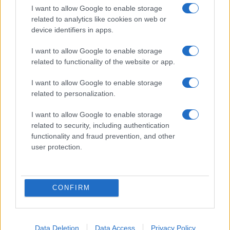
I want to allow Google to enable storage
related to analytics like cookies on web or
device identifiers in apps.
I nostri cari
I want to allow Google to enable storage
related to functionality of the website or app.
I nostri cari
I want to allow Google to enable storage
related to personalization.
I want to allow Google to enable storage
Giovannimaria Cabras
related to security, including authentication
functionality and fraud prevention, and other
user protection.
CONFIRM
Invia un Comunicato Stampa
|
Pubblicità
|
Segnala
Data Deletion
Data Access
Privacy Policy