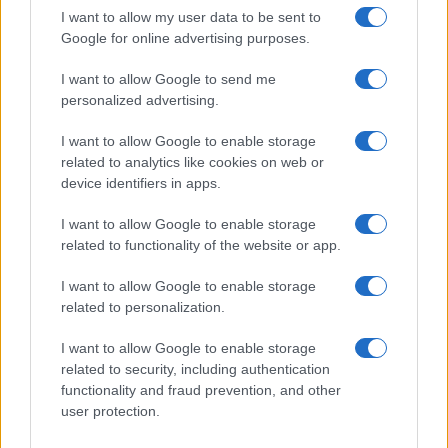
cliccando
qui
I want to allow my user data to be sent to
Google for online advertising purposes.
I want to allow Google to send me
TEMI:
Cosa Fare Natale Gallura
Natale Gallura
personalized advertising.
Notizie in tempo reale?
I want to allow Google to enable storage
Entra nel canale telegram di
related to analytics like cookies on web or
GalluraOggi.it
device identifiers in apps.
I want to allow Google to enable storage
related to functionality of the website or app.
Inviaci le tue segnalazioni,
I want to allow Google to enable storage
i tuoi video e le tue foto
related to personalization.
Su WhatsApp al numero +39
I want to allow Google to enable storage
345 356 7512
related to security, including authentication
functionality and fraud prevention, and other
user protection.