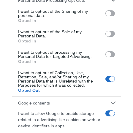
Personal Data Processing Opt Outs
services and may gather and store information including but
not limited to your visit or usage behaviour. You may click to
I want to opt-out of the Sharing of my
personal data.
grant or deny consent to Google and its third-party tags to
Opted In
use your data for below specified purposes in below Google
consent section.
I want to opt-out of the Sale of my
Personal Data.
Opted In
I want to opt-out of processing my
Personal Data for Targeted Advertising.
Opted In
Vuoi rimuovere le pubblicità nazionali?
I want to opt-out of Collection, Use,
Retention, Sale, and/or Sharing of my
Puoi abbonarti a
soli € 1,10 al mese
Personal Data that Is Unrelated with the
Purposes for which it was collected.
cliccando
qui
Opted Out
Google consents
Sei già abbonato?
I want to allow Google to enable storage
Puoi effettuare l'accesso andando nella
related to advertising like cookies on web or
device identifiers in apps.
sezione
Login
dal menù del sito o