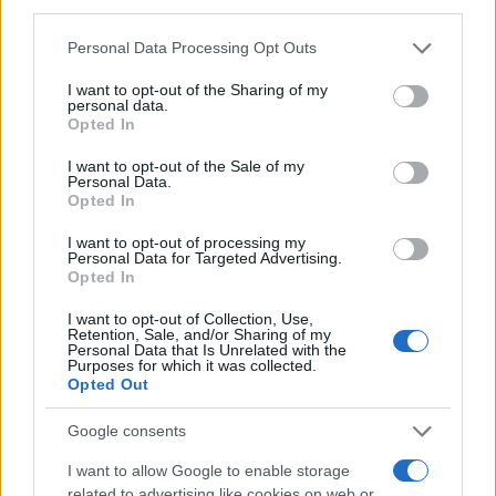
Entra nel canale telegram di
third parties.
GalluraOggi.it
Please note that this website/app uses one or more Google
Personal Data Processing Opt Outs
services and may gather and store information including but
not limited to your visit or usage behaviour. You may click to
I want to opt-out of the Sharing of my
personal data.
grant or deny consent to Google and its third-party tags to
Opted In
use your data for below specified purposes in below Google
Ricevi le nostre ultime news
consent section.
I want to opt-out of the Sale of my
Personal Data.
Opted In
da
Google News
I want to opt-out of processing my
Personal Data for Targeted Advertising.
Opted In
Condividi l'articolo
I want to opt-out of Collection, Use,
Retention, Sale, and/or Sharing of my
F
T
Pi
W
S
Personal Data that Is Unrelated with the
Purposes for which it was collected.
a
w
n
h
h
Opted Out
ce
it
te
at
a
Articolo precedente
Google consents
b
te
re
s
re
Prossimo articolo
I want to allow Google to enable storage
o
r
st
A
related to advertising like cookies on web or