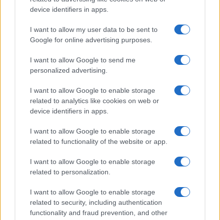
o
p
device identifiers in apps.
NOTIZIE RECENTI
k
p
I want to allow my user data to be sent to
Google for online advertising purposes.
Incidente sulla strada provinciale ad Arzachena,
I want to allow Google to send me
un ferito
personalized advertising.
I want to allow Google to enable storage
Sangue, musica e solidarietà con Avis Olbia al
related to analytics like cookies on web or
Delta Center
device identifiers in apps.
I want to allow Google to enable storage
Meteo Olbia 9 agosto, temperature in calo
related to functionality of the website or app.
I want to allow Google to enable storage
related to personalization.
Salmo finisce in ospedale a Catania, ma il tour
va avanti: “Sicilia, ci sono”
I want to allow Google to enable storage
related to security, including authentication
functionality and fraud prevention, and other
Jovanotti, Gabry Ponte e Alfa: Olbia ombelico del