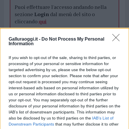
Puoi effettuare l'accesso andando nella
sezione
Login
dal menù del sito o
cliccando
qui
Galluraoggi.it -
Do Not Process My Personal
TEMI:
Corruzione Costa Smeralda
Information
Notizie Costa Smeralda
Presunta Corruzione
Tribunale Tempio
If you wish to opt-out of the sale, sharing to third parties, or
processing of your personal or sensitive information for
targeted advertising by us, please use the below opt-out
Inviaci le tue segnalazioni,
section to confirm your selection. Please note that after your
i tuoi video e le tue foto
opt-out request is processed you may continue seeing
Su WhatsApp al numero +39
interest-based ads based on personal information utilized by
345 356 7512
us or personal information disclosed to third parties prior to
your opt-out. You may separately opt-out of the further
disclosure of your personal information by third parties on the
IAB’s list of downstream participants. This information may
also be disclosed by us to third parties on the
IAB’s List of
Notizie in tempo reale?
Downstream Participants
that may further disclose it to other