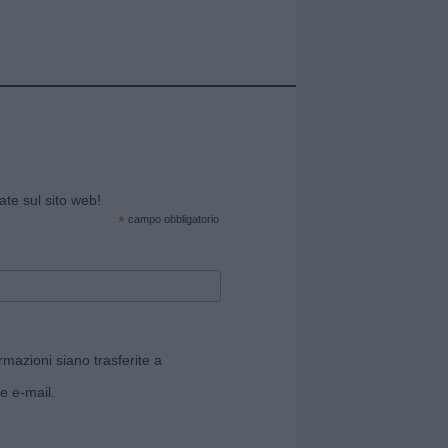
cate sul sito web!
*
campo obbligatorio
rmazioni siano trasferite a
e e-mail.