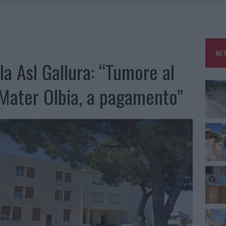
HE IL CENTRO ACCOGLIENZA MINORI CHIUDE
RO SPACCIO E DEGRADO: ESPLODE LA PROTESTA
SCEGLIERE LA SOLUZIONE IDEALE PER LA CASA E L’UFFICIO
NOT
KEND A OLBIA E IN GALLURA
la Asl Gallura: “Tumore al
 Mater Olbia, a pagamento”