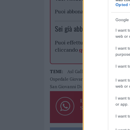
Opted 
Puoi abbonarti a
soli € 1,10 al
Google 
Sei già abbonato?
I want t
web or d
Puoi effettuare l'accesso andan
I want t
cliccando
qui
purpose
I want 
TEMI:
Asl Gallura
Comune Di Olbia
Ospedale Giovanni Paolo II Di Olbia
P
I want t
San Giovanni Di Dio Olbia
Tumore Al 
web or d
I want t
Inviaci le tue segna
or app.
Su WhatsApp al nume
I want t
I want t