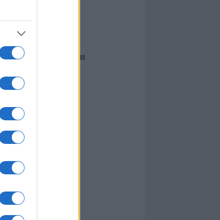
I nostri cari
Giovannimaria Cabras