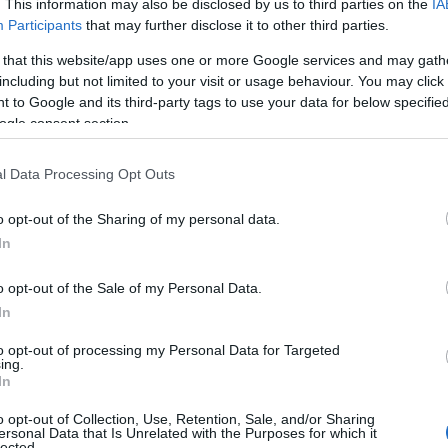
. This information may also be disclosed by us to third parties on the
IA
Da quel momento son stati molto
Participants
that may further disclose it to other third parties.
disponibili e mi hanno fatto fare
 that this website/app uses one or more Google services and may gath
tutti gli esami necessari,
senza
including but not limited to your visit or usage behaviour. You may click 
ttimane avevo la diagnosi completa e ora devo
 to Google and its third-party tags to use your data for below specifi
ogle consent section.
te donne nelle sue condizioni. “Al Mater Olbia
l Data Processing Opt Outs
 per la visita senologica-oncologica – conclude -.
e
in Gallura non sappiano di avere un tumore,
o opt-out of the Sharing of my personal data.
a visita a pagamento”.
In
me con la Carovana della prevenzione e la
o opt-out of the Sale of my Personal Data.
In
to opt-out of processing my Personal Data for Targeted
ing.
In
o opt-out of Collection, Use, Retention, Sale, and/or Sharing
azionali?
ersonal Data that Is Unrelated with the Purposes for which it
lected.