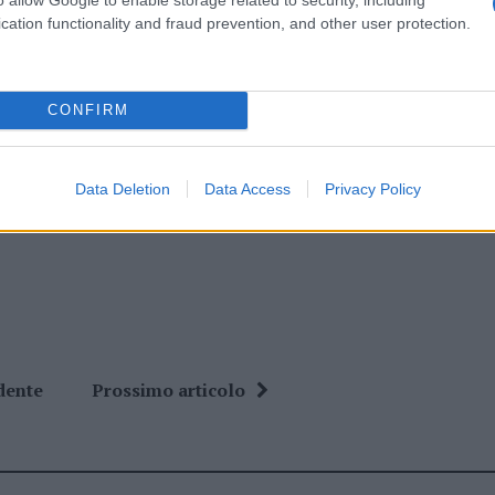
eale?
cation functionality and fraud prevention, and other user protection.
gram di GalluraOggi.it
CONFIRM
ime news da
Google News
Data Deletion
Data Access
Privacy Policy
dente
Prossimo articolo