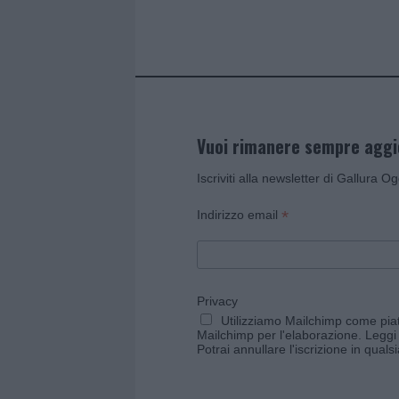
k
p
Vuoi rimanere sempre agg
Iscriviti alla newsletter di Gallura O
*
Indirizzo email
Privacy
Utilizziamo Mailchimp come piatt
Mailchimp per l'elaborazione.
Leggi 
Potrai annullare l'iscrizione in qual