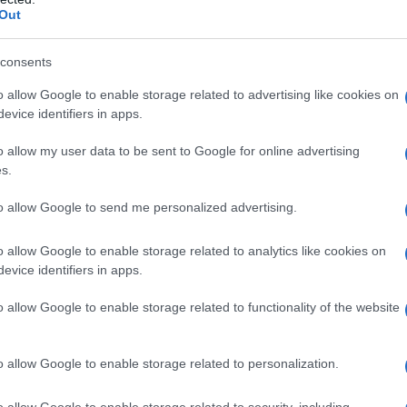
Out
 mese
cliccando
qui
consents
o allow Google to enable storage related to advertising like cookies on
evice identifiers in apps.
do nella sezione
Login
dal menù del sito o
o allow my user data to be sent to Google for online advertising
s.
to allow Google to send me personalized advertising.
Mater Olbia
Notizie Olbia
Olbia
revenzione Tumore Al Seno
o allow Google to enable storage related to analytics like cookies on
Seno
Tumore Seno Olbia
evice identifiers in apps.
o allow Google to enable storage related to functionality of the website
lazioni, i tuoi video e le tue foto
ro +39 345 356 7512
o allow Google to enable storage related to personalization.
o allow Google to enable storage related to security, including