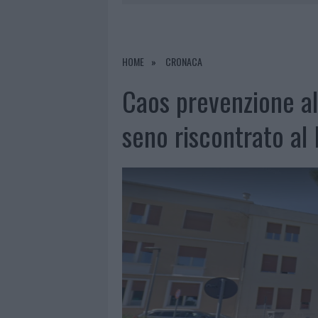
7 AGOSTO 2026
|
CALANGIANUS, DOPO LE POLEMIC
7 AGOSTO 2026
|
OLBIA, DIVIETO DI SOSTA CONT
7 AGOSTO 2026
|
PAUSA CAFFÈ IMPECCABILE: COME 
HOME
CRONACA
7 AGOSTO 2026
|
LE PREVISIONI METEO PER IL WEE
Caos prevenzione al
seno riscontrato al