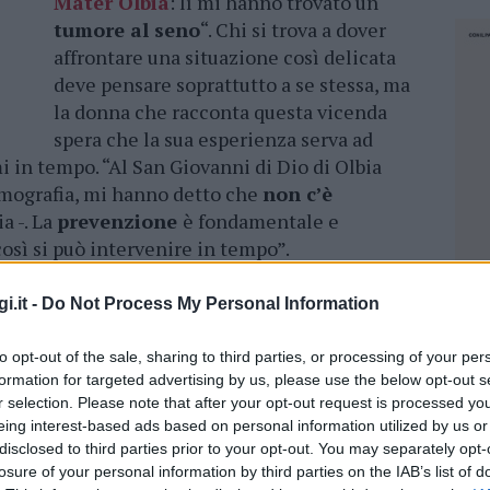
Mater Olbia
: lì mi hanno trovato un
tumore al seno
“. Chi si trova a dover
affrontare una situazione così delicata
deve pensare soprattutto a se stessa, ma
la donna che racconta questa vicenda
spera che la sua esperienza serva ad
mi in tempo. “Al San Giovanni di Dio di Olbia
mografia, mi hanno detto che
non c’è
a -. La
prevenzione
è fondamentale e
osì si può intervenire in tempo”.
Non è capitato così a lei. Non
i.it -
Do Not Process My Personal Information
riuscendo a sottoporsi a una
mammografia gratuita
nelle
to opt-out of the sale, sharing to third parties, or processing of your per
strutture della
Asl Gallura
si è
formation for targeted advertising by us, please use the below opt-out s
r selection. Please note that after your opt-out request is processed y
dovuta rivolgere al Mater Olbia. “
Ho
eing interest-based ads based on personal information utilized by us or
pagato la visita
e hanno scoperto
disclosed to third parties prior to your opt-out. You may separately opt-
che ho un tumore al seno – racconta,
losure of your personal information by third parties on the IAB’s list of
NEC
trattenendo a stento l’emozione -.