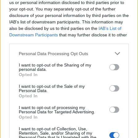
us or personal information disclosed to third parties prior to
da
Google News
your opt-out. You may separately opt-out of the further
disclosure of your personal information by third parties on the
IAB’s list of downstream participants. This information may
also be disclosed by us to third parties on the
IAB’s List of
Condividi l'articolo
Downstream Participants
that may further disclose it to other
F
T
Pi
W
S
third parties.
a
w
n
h
h
Please note that this website/app uses one or more Google
Personal Data Processing Opt Outs
services and may gather and store information including but
ce
it
te
at
a
Articolo precedente
not limited to your visit or usage behaviour. You may click to
I want to opt-out of the Sharing of my
personal data.
b
te
re
s
re
grant or deny consent to Google and its third-party tags to
Prossimo articolo
Opted In
use your data for below specified purposes in below Google
o
r
st
A
consent section.
I want to opt-out of the Sale of my
o
p
Personal Data.
Opted In
NOTIZIE RECENTI
k
p
I want to opt-out of processing my
Personal Data for Targeted Advertising.
Le previsioni meteo per il weekend a Olbia e in
Opted In
Gallura
I want to opt-out of Collection, Use,
Retention, Sale, and/or Sharing of my
Personal Data that Is Unrelated with the