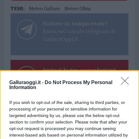
TEMI:
Meteo Gallura
Meteo Olbia
Notizie in tempo reale?
Entra nel canale telegram di
GalluraOggi.it
Inviaci le tue segnalazioni,
i tuoi video e le tue foto
Galluraoggi.it -
Do Not Process My Personal
Su WhatsApp al numero +39
Information
345 356 7512
If you wish to opt-out of the sale, sharing to third parties, or
processing of your personal or sensitive information for
targeted advertising by us, please use the below opt-out
section to confirm your selection. Please note that after your
Ricevi le nostre ultime news
opt-out request is processed you may continue seeing
interest-based ads based on personal information utilized by