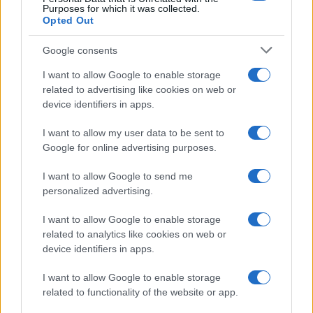
Purposes for which it was collected.
Michelle Hunziker in Gallura, bella anche dal
Opted Out
vivo: un amico vip svela come fa
Google consents
Calangianus, dopo le polemiche il centro
I want to allow Google to enable storage
accoglienza minori chiude
related to advertising like cookies on web or
device identifiers in apps.
Olbia, divieto di sosta contro spaccio e degrado:
I want to allow my user data to be sent to
esplode la protesta
Google for online advertising purposes.
I want to allow Google to send me
Pausa caffè impeccabile: come scegliere la
personalized advertising.
soluzione ideale per la casa e l’ufficio
I want to allow Google to enable storage
related to analytics like cookies on web or
Monte Pino, la fine di un lungo dolore: storia e
device identifiers in apps.
rinascita della strada che segnò la Gallura
I want to allow Google to enable storage
related to functionality of the website or app.
Raid nelle campagne di Berchidda, rischio per