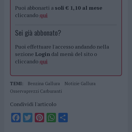
Puoi abbonarti a
soli € 1,10 al mese
cliccando
qui
Sei già abbonato?
Puoi effettuare l'accesso andando nella
sezione
Login
dal menù del sito o
cliccando
qui
TEMI:
Benzina Gallura
Notizie Gallura
Osservaprezzi Carburanti
Condividi l'articolo
F
T
Pi
W
S
a
w
n
h
h