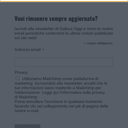
Vuoi rimanere sempre aggiornato?
Iscriviti alla newsletter di Gallura Oggi e ricevi le nostre
email periodiche contenenti le ultime notizie pubblicate
sul sito web!
*
campo obbligatorio
*
Indirizzo email
Privacy
Utilizziamo Mailchimp come piattaforma di
marketing. Iscrivendoti alla newsletter accetti che le
tue informazioni siano trasferite a Mailchimp per
l'elaborazione.
Leggi qui l'informativa sulla privacy
di Mailchimp
.
Potrai annullare l'iscrizione in qualsiasi momento
facendo clic sul collegamento nel piè di pagina delle
nostre e-mail.