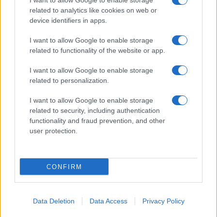
I want to allow Google to enable storage
related to analytics like cookies on web or
I nostri cari
device identifiers in apps.
I want to allow Google to enable storage
related to functionality of the website or app.
I nostri cari
I want to allow Google to enable storage
related to personalization.
Giovannimaria Cabras
I want to allow Google to enable storage
related to security, including authentication
functionality and fraud prevention, and other
user protection.
CONFIRM
Invia un Comunicato Stampa
|
Pubblicità
|
Segnala
Data Deletion
Data Access
Privacy Policy