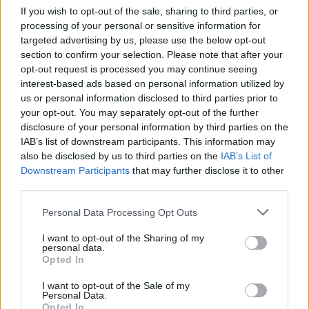
50mila nel resort
If you wish to opt-out of the sale, sharing to third parties, or
processing of your personal or sensitive information for
targeted advertising by us, please use the below opt-out
Meteo Olbia 7 agosto, sole e caldo tornano
section to confirm your selection. Please note that after your
opt-out request is processed you may continue seeing
protagonisti
interest-based ads based on personal information utilized by
us or personal information disclosed to third parties prior to
Test tunnel Olbia: rampe chiuse ancora fino a
your opt-out. You may separately opt-out of the further
disclosure of your personal information by third parties on the
fine agosto
IAB’s list of downstream participants. This information may
also be disclosed by us to third parties on the
IAB’s List of
Aggius conquista la classifica delle mete più
Downstream Participants
that may further disclose it to other
third parties.
amate dell’estate 2026
Please note that this website/app uses one or more Google
Personal Data Processing Opt Outs
services and may gather and store information including but
not limited to your visit or usage behaviour. You may click to
I want to opt-out of the Sharing of my
personal data.
grant or deny consent to Google and its third-party tags to
Opted In
use your data for below specified purposes in below Google
consent section.
I want to opt-out of the Sale of my
Personal Data.
Opted In