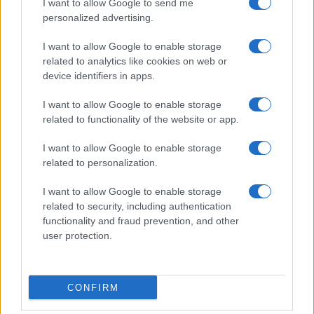
I want to allow Google to send me
personalized advertising.
Condividi l'articolo
I want to allow Google to enable storage
F
T
Pi
W
S
related to analytics like cookies on web or
a
w
n
h
h
device identifiers in apps.
ce
it
te
at
a
Articolo precedente
I want to allow Google to enable storage
b
te
re
s
re
related to functionality of the website or app.
Prossimo articolo
o
r
st
A
I want to allow Google to enable storage
o
p
related to personalization.
NOTIZIE RECENTI
k
p
I want to allow Google to enable storage
related to security, including authentication
functionality and fraud prevention, and other
Le previsioni meteo per il weekend a Olbia e in
user protection.
Gallura
Michelle Hunziker in Gallura, bella anche dal
CONFIRM
vivo: un amico vip svela come fa