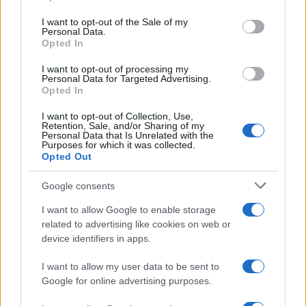
use your data for below specified purposes in below Google
Notizie in tempo reale?
consent section.
I want to opt-out of the Sale of my
Entra nel canale telegram di
Personal Data.
GalluraOggi.it
Opted In
I want to opt-out of processing my
Personal Data for Targeted Advertising.
Opted In
Inviaci le tue segnalazioni,
I want to opt-out of Collection, Use,
Retention, Sale, and/or Sharing of my
i tuoi video e le tue foto
Personal Data that Is Unrelated with the
Su WhatsApp al numero +39
Purposes for which it was collected.
Opted Out
345 356 7512
Google consents
I want to allow Google to enable storage
related to advertising like cookies on web or
device identifiers in apps.
Ricevi le nostre ultime news
I want to allow my user data to be sent to
da
Google News
Google for online advertising purposes.