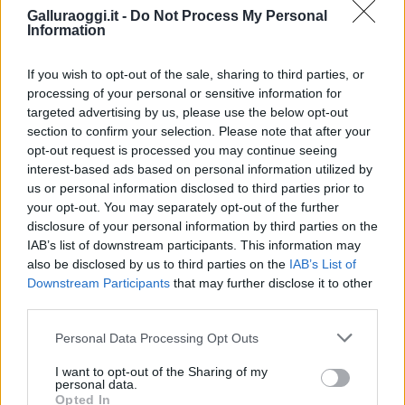
Galluraoggi.it -
Do Not Process My Personal
Information
Vuoi rimuovere le pubblicità nazionali?
If you wish to opt-out of the sale, sharing to third parties, or
processing of your personal or sensitive information for
targeted advertising by us, please use the below opt-out
Puoi abbonarti a
soli € 1,10 al mese
section to confirm your selection. Please note that after your
cliccando
qui
opt-out request is processed you may continue seeing
interest-based ads based on personal information utilized by
Sei già abbonato?
us or personal information disclosed to third parties prior to
your opt-out. You may separately opt-out of the further
disclosure of your personal information by third parties on the
Puoi effettuare l'accesso andando nella
IAB’s list of downstream participants. This information may
sezione
Login
dal menù del sito o
also be disclosed by us to third parties on the
IAB’s List of
cliccando
qui
Downstream Participants
that may further disclose it to other
third parties.
Please note that this website/app uses one or more Google
Personal Data Processing Opt Outs
TEMI:
Curiosità Internet
Dominio Più Costoso
services and may gather and store information including but
not limited to your visit or usage behaviour. You may click to
I want to opt-out of the Sharing of my
Primo Sito Web
personal data.
grant or deny consent to Google and its third-party tags to
Opted In