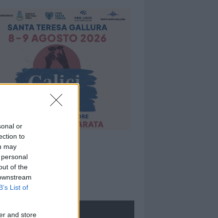
sonal or
ection to
ou may
 personal
out of the
 downstream
B’s List of
ROLOGIE
er and store