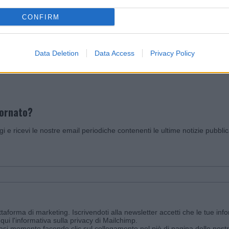
CONFIRM
Invia un Comunicato Stampa
|
Pubblicità
|
Segnala
Data Deletion
Data Access
Privacy Policy
iornato?
ggi e ricevi le nostre email periodiche contenenti le ultime notizie pubbli
aforma di marketing. Iscrivendoti alla newsletter accetti che le tue info
qui l'informativa sulla privacy di Mailchimp
.
siasi momento facendo clic sul collegamento nel piè di pagina delle nostr