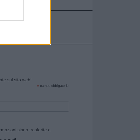
cate sul sito web!
*
campo obbligatorio
rmazioni siano trasferite a
e e-mail.