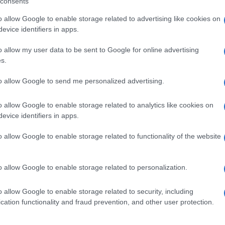
consents
o allow Google to enable storage related to advertising like cookies on
 mese
cliccando
qui
evice identifiers in apps.
o allow my user data to be sent to Google for online advertising
s.
do nella sezione
Login
dal menù del sito o
to allow Google to send me personalized advertising.
o allow Google to enable storage related to analytics like cookies on
evice identifiers in apps.
Di Tempio
o allow Google to enable storage related to functionality of the website
o allow Google to enable storage related to personalization.
o allow Google to enable storage related to security, including
cation functionality and fraud prevention, and other user protection.
dente
Prossimo articolo