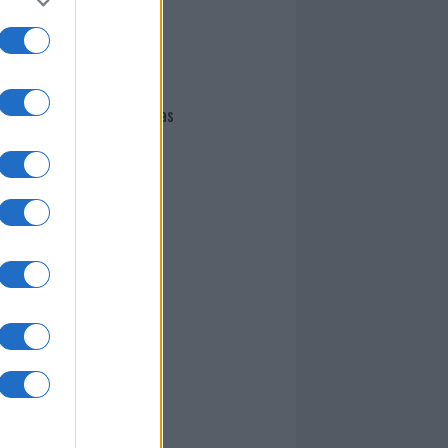
I nostri cari
Giovannimaria Cabras