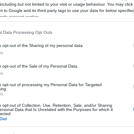
including but not limited to your visit or usage behaviour. You may click 
i, è scaturita l’unanime
forte critica
 to Google and its third-party tags to use your data for below specifi
 Direzione Sanitaria
, definita inopportuna,
ogle consent section.
pi di cui all’articolo 32 della Costituzione che
bene inviolabile e irrinunciabile.Tutti i
l Data Processing Opt Outs
i presenti, insieme all’assessore Biancareddu,
o opt-out of the Sharing of my personal data.
to
l’indispensabilità̀ del presidio
In
onto soccorso
in particolare, punto di
 di circa 60.000 persone, che in estate
o opt-out of the Sale of my Personal Data.
territorio esteso che dalla Gallura arriva
In
to opt-out of processing my Personal Data for Targeted
ing.
li ulteriori sviluppi, anche quelli inerenti agli
In
giorni in Regione con i vertici regionali e
iunione odierna è emerso che il Pronto
o opt-out of Collection, Use, Retention, Sale, and/or Sharing
ersonal Data that Is Unrelated with the Purposes for which it
 spiegato il sindaco Gianni Addis.
lected.
Out
azionali?