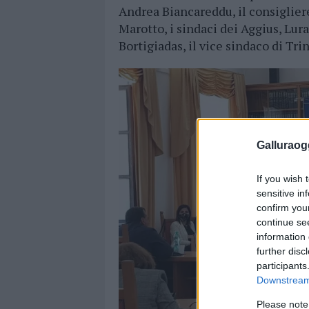
Andrea Biancareddu, il consiglie
Marotto, i sindaci dei Aggius, Lur
Bortigiadas, il vice sindaco di Trin
Galluraogg
If you wish 
sensitive in
confirm you
continue se
information 
further disc
participants
Downstream 
Please note