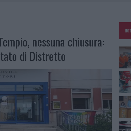
E CALDO TORNANO PROTAGONISTI
A IL CAMPO BASE: L’INAUGURAZIONE
: GRANDE PARTECIPAZIONE PER IL SUO RACCONTO
NOT
RO ACCOGLIENZA MINORI, ALBIERI: “EPISODI GRAVISSIMI”
Tempio, nessuna chiusura:
tato di Distretto