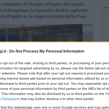
re comunale di Tempio delegato alla Sanità
as, Calangianus, Luogosanto, Badesi, Aglientu,
ità d’Agultu e, in rappresentanza della l’Assl.
i.it -
Do Not Process My Personal Information
to opt-out of the sale, sharing to third parties, or processing of your per
formation for targeted advertising by us, please use the below opt-out s
r selection. Please note that after your opt-out request is processed y
eing interest-based ads based on personal information utilized by us or
disclosed to third parties prior to your opt-out. You may separately opt-
losure of your personal information by third parties on the IAB’s list of
. This information may also be disclosed by us to third parties on the
IA
Participants
that may further disclose it to other third parties.
NEC
 that this website/app uses one or more Google services and may gath