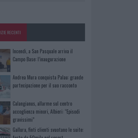
IZIE RECENTI
Incendi, a San Pasquale arriva il
Campo Base: l’inaugurazione
Andrea Mura conquista Palau: grande
partecipazione per il suo racconto
Calangianus, allarme sul centro
accoglienza minori, Albieri: “Episodi
gravissimi”
Gallura, finti clienti svuotano le suite:
furto da 50mila nel resort