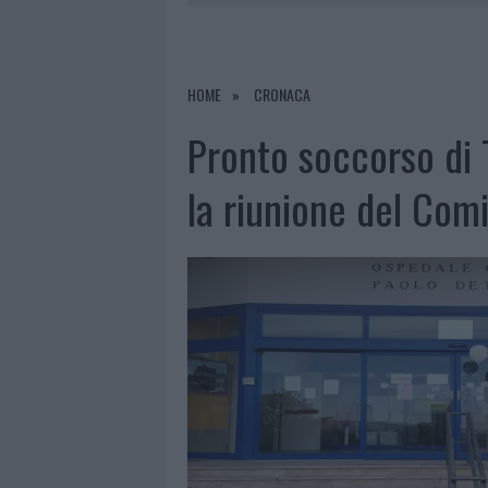
6 AGOSTO 2026
|
METEO OLBIA 7 AGOSTO, SOLE 
6 AGOSTO 2026
|
INCENDI, A SAN PASQUALE ARRIV
6 AGOSTO 2026
|
ANDREA MURA CONQUISTA PALAU
HOME
CRONACA
6 AGOSTO 2026
|
CALANGIANUS, ALLARME SUL CENT
Pronto soccorso di 
la riunione del Comi