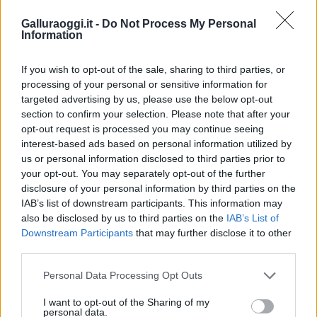
Galluraoggi.it -
Do Not Process My Personal
Il pellegrinaggio alle tombe dei defunti
Information
accompagna il ponte di Ognissanti a Olbia
If you wish to opt-out of the sale, sharing to third parties, or
processing of your personal or sensitive information for
targeted advertising by us, please use the below opt-out
section to confirm your selection. Please note that after your
opt-out request is processed you may continue seeing
interest-based ads based on personal information utilized by
us or personal information disclosed to third parties prior to
your opt-out. You may separately opt-out of the further
Lutto a Olbia per morte di Paola, scomparsa a soli
disclosure of your personal information by third parties on the
53 anni
IAB’s list of downstream participants. This information may
also be disclosed by us to third parties on the
IAB’s List of
Downstream Participants
that may further disclose it to other
third parties.
Please note that this website/app uses one or more Google
Personal Data Processing Opt Outs
services and may gather and store information including but
not limited to your visit or usage behaviour. You may click to
I want to opt-out of the Sharing of my
personal data.
grant or deny consent to Google and its third-party tags to