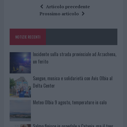
ce
it
te
at
a
Articolo precedente
b
te
re
s
re
Prossimo articolo
o
r
st
A
o
p
NOTIZIE RECENTI
k
p
Incidente sulla strada provinciale ad Arzachena,
un ferito
Sangue, musica e solidarietà con Avis Olbia al
Delta Center
Meteo Olbia 9 agosto, temperature in calo
Salmo finisce in ospedale a Catania, ma il tour