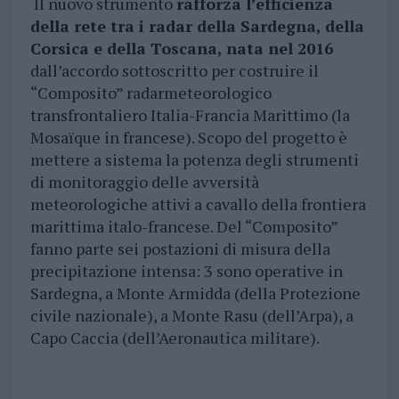
Il nuovo strumento
rafforza l
’
efficienza
della rete tra i radar della Sardegna, della
Corsica e della Toscana, nata nel 2016
dall
’
accordo sottoscritto per costruire il
“Composito” radarmeteorologico
transfrontaliero Italia-Francia Marittimo (la
Mosa
ï
que in francese). Scopo del progetto è
mettere a sistema la potenza degli strumenti
di monitoraggio delle avversit
à
meteorologiche attivi a cavallo della frontiera
marittima italo-francese.
Del “Composito”
fanno parte sei postazioni di misura della
precipitazione intensa: 3 sono
operative
in
Sardegna, a Monte Armidda (della Protezione
civile nazionale), a Monte Rasu (dell
’
Arpa), a
Capo Caccia (dell
’
Aeronautica militare).