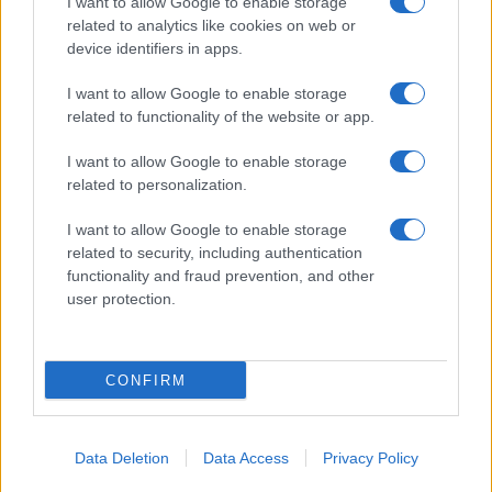
Puoi abbonarti a
soli € 1,10 al mese
I want to allow Google to enable storage
related to analytics like cookies on web or
cliccando
qui
device identifiers in apps.
Sei già abbonato?
I want to allow Google to enable storage
related to functionality of the website or app.
Puoi effettuare l'accesso andando nella
I want to allow Google to enable storage
sezione
Login
dal menù del sito o
related to personalization.
cliccando
qui
I want to allow Google to enable storage
related to security, including authentication
functionality and fraud prevention, and other
TEMI:
Angelo Borrelli
Donatella Spano
user protection.
Giuseppe Bianco
Protezione Civile Sardegna
Inviaci le tue segnalazioni,
CONFIRM
i tuoi video e le tue foto
Su WhatsApp al numero +39
345 356 7512
Data Deletion
Data Access
Privacy Policy